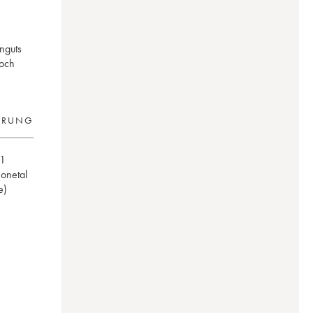
nguts
noch
ERUNG
1
honetal
e)