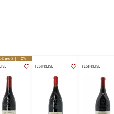
0
€
pro 3 | -10%
EISE
FESTPREISE
FESTPREISE