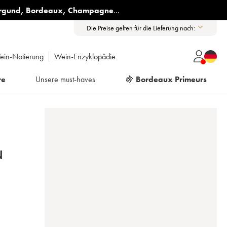
rgund
,
Bordeaux
,
Champagne
...
Die Preise gelten für die Lieferung nach:
ein-Notierung
Wein-Enzyklopädie
re
Unsere must-haves
🍇
Bordeaux Primeurs
N