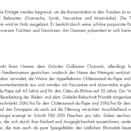
e Erträgte werden begrenzt, um die Konzentration in den Trauben zu er
er Rebsorten (Grenache, Syrah, Vaccarèse und Mourvèdre). Die Tr
 wird im Holz ausgebaut. Er besticht durch seine schöne purpurrote Far
schwarzen Früchten und Gewürzen. Am Gaumen präsentiert er sich harmo
nkt ihren Namen dem Gründer Guillaume Charavin, allerdings hat
em Familiennamen gestrichen, wodurch der Name des Weinguts verkürzt 
tion verwaltet, die Weine der Appellationen Châteauneuf-du-Pape und
ortenbestands aus und werden mit Vaccarèse und Mourvèdre ergänz
f-du-Pape auf 45 Jahre und für den Côtes-du-Rhône auf 35 Jahre. Der W
 Bearbeitung der Böden und dem Gobelet-Rebschnitt Priorität eingeräumt
beschränkt: 30hl/ha für den Châteauneuf-du-Pape und 50hl/ha für den
auf das Entrappen als auch auf die Filterung verzichtet. Anschließend wi
ngut erzeugt im Schnitt 100 000 Flaschen pro Jahr. Dabei stechen 
 die sich durch ihre Feinheit und Ausgeglichenheit auszeichnen, andere
, die man auch als pure Spiegelbilder des südlichen Rhonetals beze