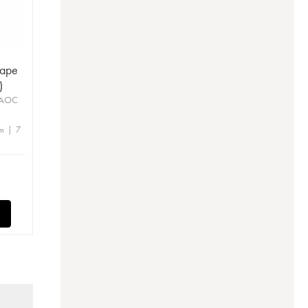
Pape
)
 AOC
m | 7