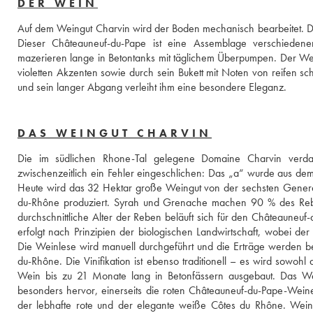
DER WEIN
Auf dem Weingut Charvin wird der Boden mechanisch bearbeitet. Di
Dieser Châteauneuf-du-Pape ist eine Assemblage verschieden
mazerieren lange in Betontanks mit täglichem Überpumpen. Der Wein
violetten Akzenten sowie durch sein Bukett mit Noten von reifen 
und sein langer Abgang verleiht ihm eine besondere Eleganz.
DAS WEINGUT CHARVIN
Die im südlichen Rhone-Tal gelegene Domaine Charvin verda
zwischenzeitlich ein Fehler eingeschlichen: Das „a“ wurde aus d
Heute wird das 32 Hektar große Weingut von der sechsten Genera
du-Rhône produziert. Syrah und Grenache machen 90 % des Rebs
durchschnittliche Alter der Reben beläuft sich für den Châteauneu
erfolgt nach Prinzipien der biologischen Landwirtschaft, wobei der
Die Weinlese wird manuell durchgeführt und die Erträge werden 
du-Rhône. Die Vinifikation ist ebenso traditionell – es wird sowohl 
Wein bis zu 21 Monate lang in Betonfässern ausgebaut. Das Wei
besonders hervor, einerseits die roten Châteauneuf-du-Pape-Weine,
der lebhafte rote und der elegante weiße Côtes du Rhône. Weine