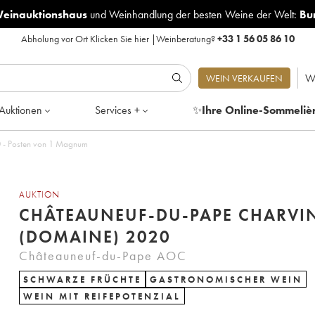
Weinauktionshaus
und
Weinhandlung der besten Weine der Welt:
Bu
Abholung vor Ort
Klicken Sie hier
|
Weinberatung?
+33 1 56 05 86 10
W
WEIN VERKAUFEN
Auktionen
Services +
✨
Ihre Online-Sommeliè
 - Posten von 1 Magnum
AUKTION
CHÂTEAUNEUF-DU-PAPE CHARVI
(DOMAINE) 2020
Châteauneuf-du-Pape AOC
SCHWARZE FRÜCHTE
GASTRONOMISCHER WEIN
WEIN MIT REIFEPOTENZIAL