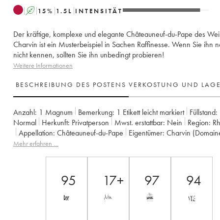
A
15
%
1.5
L
INTENSITÄT
Der kräftige, komplexe und elegante Châteauneuf-du-Pape des Wei
Charvin ist ein Musterbeispiel in Sachen Raffinesse. Wenn Sie ihn 
nicht kennen, sollten Sie ihn unbedingt probieren!
Weitere Informationen
BESCHREIBUNG DES POSTENS
VERKOSTUNG UND LAG
Anzahl:
1 Magnum
Bemerkung:
1 Etikett leicht markiert
Füllstand:
Normal
Herkunft:
privatperson
Mwst. erstattbar:
nein
Region:
R
Appellation:
Châteauneuf-du-Pape
Eigentümer:
Charvin (Domain
Mehr erfahren …
95
17+
97
94