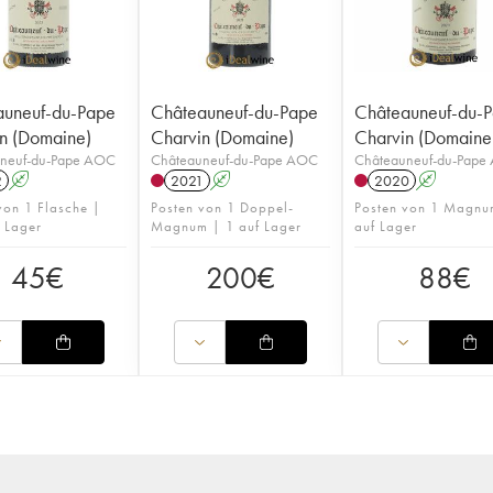
auneuf-du-Pape
Châteauneuf-du-Pape
Châteauneuf-du-
n (Domaine)
Charvin (Domaine)
Charvin (Domaine
neuf-du-Pape AOC
Châteauneuf-du-Pape AOC
Châteauneuf-du-Pape
2
A
2021
A
2020
A
von 1 Flasche |
Posten von 1 Doppel-
Posten von 1 Magnu
 Lager
Magnum | 1 auf Lager
auf Lager
45
€
200
€
88
€