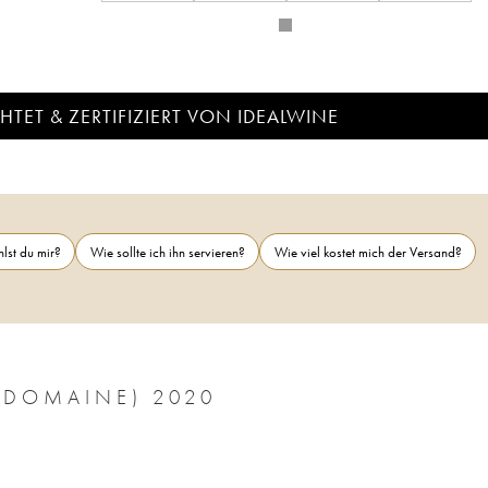
TET & ZERTIFIZIERT VON IDEALWINE
lst du mir?
Wie sollte ich ihn servieren?
Wie viel kostet mich der Versand?
(DOMAINE) 2020