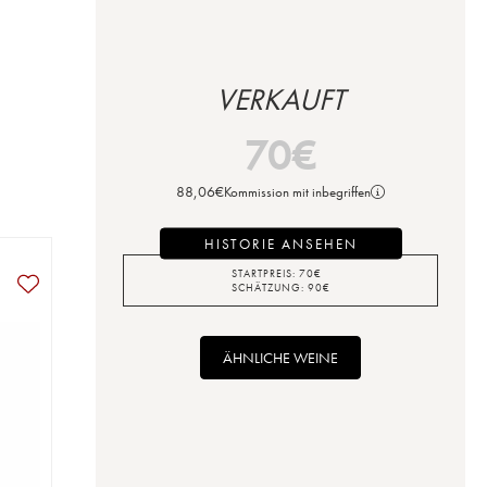
VERKAUFT
70
€
88,06
€
Kommission mit inbegriffen
HISTORIE ANSEHEN
STARTPREIS:
70
€
SCHÄTZUNG:
90
€
ÄHNLICHE WEINE