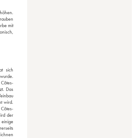
höhen. 
auben 
be mit 
nisch, 
 sich 
wurde. 
 Côtes-
t. Das 
einbau 
 wird. 
 Côtes-
rd der 
einige 
rseits 
ichnen 