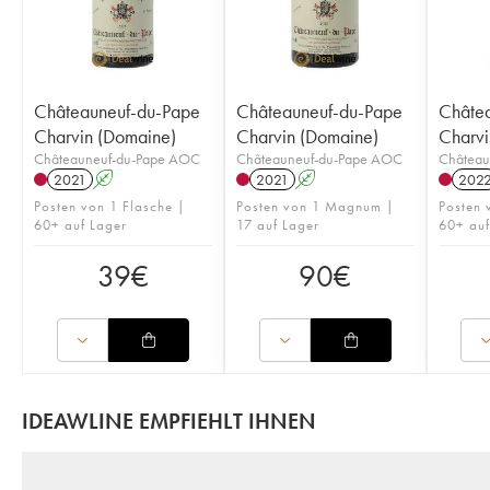
Châteauneuf-du-Pape
Châteauneuf-du-Pape
Châte
Charvin (Domaine)
Charvin (Domaine)
Charvi
Châteauneuf-du-Pape AOC
Châteauneuf-du-Pape AOC
Château
2021
A
2021
A
202
Posten von 1 Flasche |
Posten von 1 Magnum |
Posten 
60+ auf Lager
17 auf Lager
60+ auf
39
€
90
€
IDEAWLINE EMPFIEHLT IHNEN