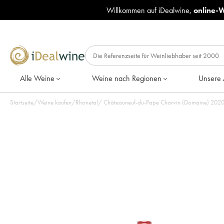
Willkommen auf iDealwine,
online-
Alle Weine
Weine nach Regionen
Unsere 
Startseite
/
Weine kaufen
/
Rhonetal
/
Châteauneuf-du-Pape Charvin (Domaine) 2020