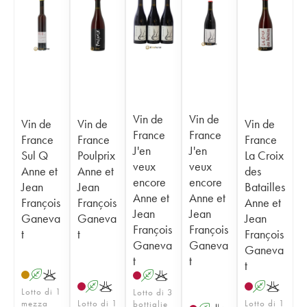
Vin de
Vin de
Vin de
Vin de
Vin de
France
France
France
France
France
J'en
J'en
Sul Q
Poulprix
La Croix
veux
veux
Anne et
Anne et
des
encore
encore
Jean
Jean
Batailles
Anne et
Anne et
François
François
Anne et
Jean
Jean
Ganeva
Ganeva
Jean
François
François
t
t
François
Ganeva
Ganeva
Ganeva
t
t
t
A
K
A
K
A
K
A
K
Lotto di 1
Lotto di 3
mezza
Lotto di 1
Lotto di 1
bottiglie