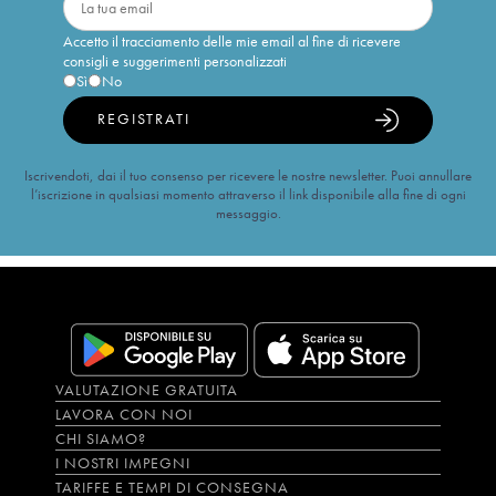
Accetto il tracciamento delle mie email al fine di ricevere
consigli e suggerimenti personalizzati
Sì
No
REGISTRATI
Iscrivendoti, dai il tuo consenso per ricevere le nostre newsletter. Puoi annullare
l’iscrizione in qualsiasi momento attraverso il link disponibile alla fine di ogni
messaggio.
VALUTAZIONE GRATUITA
LAVORA CON NOI
CHI SIAMO?
I NOSTRI IMPEGNI
TARIFFE E TEMPI DI CONSEGNA