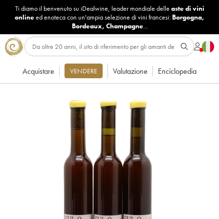
Ti diamo il benvenuto su iDealwine, leader mondiale delle
aste di vini
online
ed enoteca con un'ampia selezione di vini francesi:
Borgogna
,
Bordeaux
,
Champagne
...
Acquistare
Valutazione
Enciclopedia
VENDERE