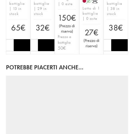
A
K
bottiglia
bottiglia
bottiglia
| 0 aste
Lotto di 1
| 13 in
| 29 in
| 38 in
bottiglia
stock
stock
stock
150
€
| 0 aste
65
€
32
€
38
€
(
Prezzo di
27
€
riserva
)
Prezzo a
(
Prezzo di
bottiglia
riserva
)
50
€
POTREBBE PIACERTI ANCHE…