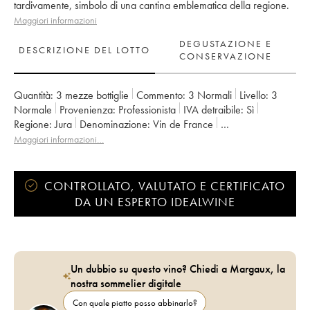
tardivamente, simbolo di una cantina emblematica della regione.
Maggiori informazioni
DEGUSTAZIONE E
DESCRIZIONE DEL LOTTO
CONSERVAZIONE
Quantità:
3 mezze bottiglie
Commento:
3 Normali
Livello:
3
Normale
Provenienza:
professionista
IVA detraibile:
sì
Regione:
Jura
Denominazione:
Vin de France
Proprietario:
Anne et Jean François Ganevat
Maggiori informazioni…
CONTROLLATO, VALUTATO E CERTIFICATO
DA UN ESPERTO IDEALWINE
Un dubbio su questo vino? Chiedi a Margaux, la
nostra sommelier digitale
Con quale piatto posso abbinarlo?