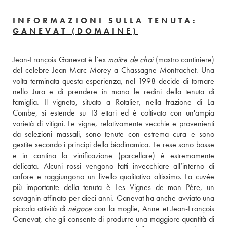
INFORMAZIONI SULLA TENUTA:
GANEVAT (DOMAINE)
Jean-François Ganevat è l’ex 
maître de chai
 (mastro cantiniere) 
del celebre Jean-Marc Morey a Chassagne-Montrachet. Una 
volta terminata questa esperienza, nel 1998 decide di tornare 
nello Jura e di prendere in mano le redini della tenuta di 
famiglia. Il vigneto, situato a Rotalier, nella frazione di La 
Combe, si estende su 13 ettari ed è coltivato con un'ampia 
varietà di vitigni. Le vigne, relativamente vecchie e provenienti 
da selezioni massali, sono tenute con estrema cura e sono 
gestite secondo i principi della biodinamica. Le rese sono basse 
e in cantina la vinificazione (parcellare) è estremamente 
delicata. Alcuni rossi vengono fatti invecchiare all’interno di 
anfore e raggiungono un livello qualitativo altissimo. La cuvée 
più importante della tenuta è Les Vignes de mon Père, un 
savagnin affinato per dieci anni. Ganevat ha anche avviato una 
piccola attività di 
négoce
 con la moglie, Anne et Jean-François 
Ganevat, che gli consente di produrre una maggiore quantità di 