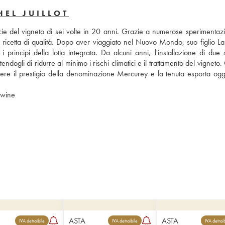
HEL JUILLOT
cie del vigneto di sei volte in 20 anni. Grazie a numerose sperimentazio
a ricetta di qualità. Dopo aver viaggiato nel Nuovo Mondo, suo figlio Lau
principi della lotta integrata. Da alcuni anni, l'installazione di due st
ndogli di ridurre al minimo i rischi climatici e il trattamento del vigneto.
cere il prestigio della denominazione Mercurey e la tenuta esporta oggi
Leggi l’articolo su Michel Juillot nel blog iDealwine 
ASTA
ASTA
IVA detraibile
IVA detraibile
IVA detrai