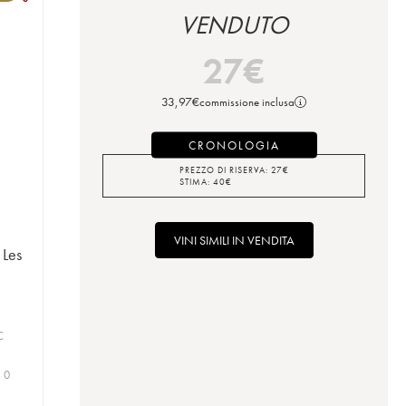
VENDUTO
27
€
33,97
€
commissione inclusa
CRONOLOGIA
PREZZO DI RISERVA:
27
€
STIMA:
40
€
VINI SIMILI IN VENDITA
 Les
C
| 0