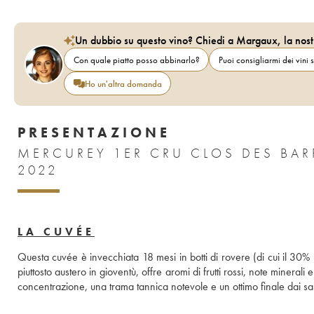
Un dubbio su questo vino? Chiedi a Margaux, la nost
Con quale piatto posso abbinarlo?
Puoi consigliarmi dei vini s
Ho un'altra domanda
PRESENTAZIONE
MERCUREY 1ER CRU CLOS DES BAR
2022
LA CUVÉE
Questa cuvée è invecchiata 18 mesi in botti di rovere (di cui il 30% 
piuttosto austero in gioventù, offre aromi di frutti rossi, note mineral
concentrazione, una trama tannica notevole e un ottimo finale dai sapo