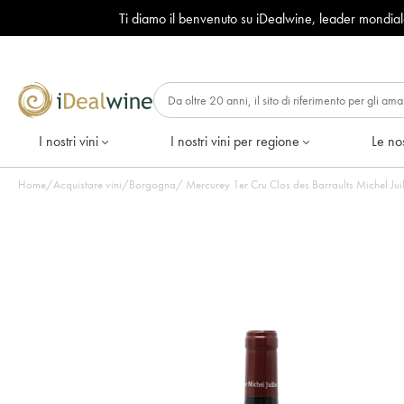
Ti diamo il benvenuto su iDealwine, leader mondia
I nostri vini
I nostri vini per regione
Le nos
Home
/
Acquistare vini
/
Borgogna
/