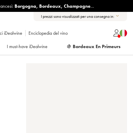
rancesi:
Borgogna
,
Bordeaux
,
Champagne
...
I prezzi sono visualizzati per una consegna in:
ici iDealwine
Enciclopedia del vino
I must-have iDealwine
🍇
Bordeaux En Primeurs