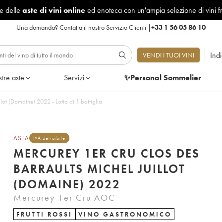
le delle
aste di vini online
ed enoteca con un'ampia selezione di vini f
Una domanda?
Contatta il nostro Servizio Clienti
|
+33 1 56 05 86 10
Ind
VENDI I TUOI VINI
tre aste
Servizi
✨Personal Sommelier
Mercurey 1er Cru Clos des Barraults Michel Juillot (Domaine) 2022 - Lotto di 1 bottiglia
ASTA
IVA detraibile
MERCUREY 1ER CRU CLOS DES
BARRAULTS MICHEL JUILLOT
(DOMAINE) 2022
Mercurey 1er Cru AOC
FRUTTI ROSSI
VINO GASTRONOMICO