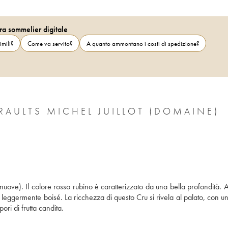
ra sommelier digitale
imili?
Come va servito?
A quanto ammontano i costi di spedizione?
RAULTS MICHEL JUILLOT (DOMAINE)
nuove). Il colore rosso rubino è caratterizzato da una bella profondità. A
i e leggermente boisé. La ricchezza di questo Cru si rivela al palato, con un
ri di frutta candita.