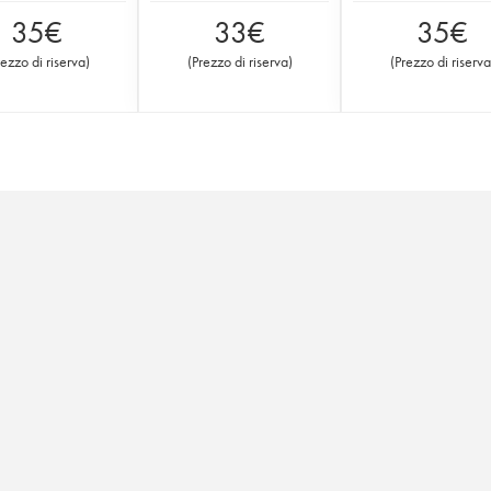
35
€
33
€
35
€
rezzo di riserva
)
(
Prezzo di riserva
)
(
Prezzo di riserva