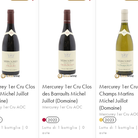
ey 1er Cru Clos
Mercurey 1er Cru Clos
Mercurey 1er Cru
Michel Juillot
des Barraults Michel
Champs Martins
ine)
Juillot (Domaine)
Michel Juillot
y 1er Cru AOC
Mercurey 1er Cru AOC
(Domaine)
Mercurey 1er Cru AO
2
2022
2023
 1 bottiglia | 0
Lotto di 1 bottiglia | 0
Lotto di 1 bottiglia 
aste
aste