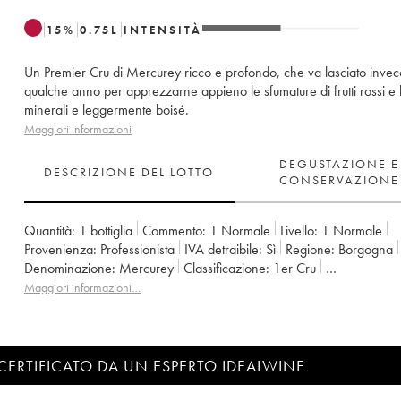
15
%
0.75
L
INTENSITÀ
Un Premier Cru di Mercurey ricco e profondo, che va lasciato invec
qualche anno per apprezzarne appieno le sfumature di frutti rossi e 
minerali e leggermente boisé.
Maggiori informazioni
DEGUSTAZIONE E
DESCRIZIONE DEL LOTTO
CONSERVAZIONE
Quantità:
1 bottiglia
Commento:
1 Normale
Livello:
1
Normale
Provenienza:
professionista
IVA detraibile:
sì
Regione:
Borgogna
Denominazione:
Mercurey
Classificazione:
1er Cru
Proprietario:
Michel Juillot (Domaine)
Maggiori informazioni…
CERTIFICATO DA UN ESPERTO IDEALWINE