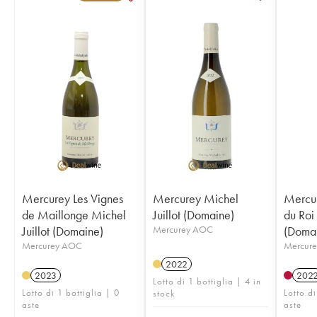
Mercurey Les Vignes
Mercurey Michel
Mercur
de Maillonge Michel
Juillot (Domaine)
du Roi 
Juillot (Domaine)
Mercurey AOC
(Doma
Mercurey AOC
Mercure
2022
2023
202
Lotto di 1 bottiglia | 4 in
Lotto di 1 bottiglia | 0
Lotto di
stock
aste
aste