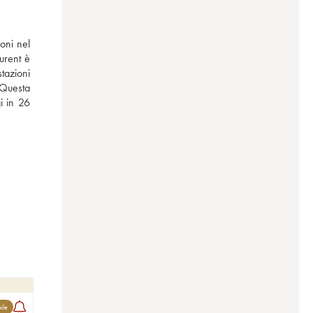
ni nel 
rent è 
azioni 
 Questa 
 in 26 
bile