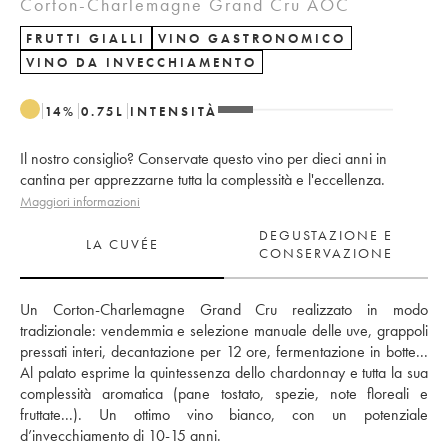
Corton-Charlemagne Grand Cru AOC
FRUTTI GIALLI
VINO GASTRONOMICO
VINO DA INVECCHIAMENTO
14
%
0.75
L
INTENSITÀ
Il nostro consiglio? Conservate questo vino per dieci anni in
cantina per apprezzarne tutta la complessità e l'eccellenza.
Maggiori informazioni
DEGUSTAZIONE E
LA CUVÉE
CONSERVAZIONE
Un Corton-Charlemagne Grand Cru realizzato in modo 
tradizionale: vendemmia e selezione manuale delle uve, grappoli 
pressati interi, decantazione per 12 ore, fermentazione in botte... 
Al palato esprime la quintessenza dello chardonnay e tutta la sua 
complessità aromatica (pane tostato, spezie, note floreali e 
fruttate...). Un ottimo vino bianco, con un potenziale 
d’invecchiamento di 10-15 anni.