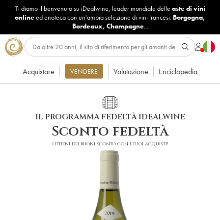
Ti diamo il benvenuto su iDealwine, leader mondiale delle
aste di vini
online
ed enoteca con un'ampia selezione di vini francesi:
Borgogna
,
Bordeaux
,
Champagne
...
Acquistare
Valutazione
Enciclopedia
VENDERE
IL PROGRAMMA FEDELTÀ IDEALWINE
Sconto fedeltà
Ottieni dei buoni sconto con i tuoi acquisti!