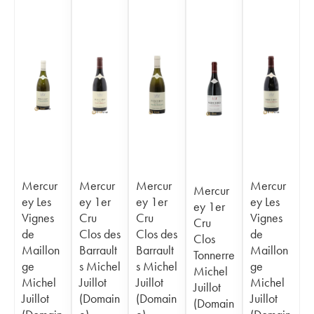
Mercur
Mercur
Mercur
Mercur
Mercur
ey Les
ey 1er
ey 1er
ey Les
ey 1er
Vignes
Cru
Cru
Vignes
Cru
de
Clos des
Clos des
de
Clos
Maillon
Barrault
Barrault
Maillon
Tonnerre
ge
s Michel
s Michel
ge
Michel
Michel
Juillot
Juillot
Michel
Juillot
Juillot
(Domain
(Domain
Juillot
(Domain