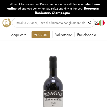
Ti diamo il benvenuto su iDealwine, leader mondiale delle
aste di vini
online
ed enoteca con un'ampia selezione di vini francesi:
Borgogna
,
Bordeaux
,
Champagne
...
Acquistare
Valutazione
Enciclopedia
VENDERE