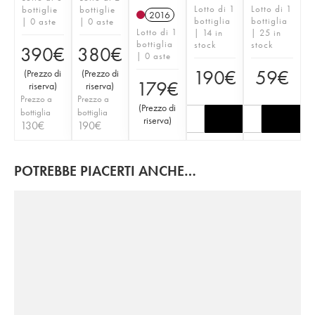
Lotto di 1
Lotto di 1
bottiglie
bottiglie
2016
bottiglia
bottiglia
| 0 aste
| 0 aste
Lotto di 1
| 14 in
| 25 in
bottiglia
stock
stock
390
€
380
€
| 0 aste
190
€
59
€
(
Prezzo di
(
Prezzo di
179
€
riserva
)
riserva
)
Prezzo a
Prezzo a
(
Prezzo di
bottiglia
bottiglia
riserva
)
130
€
190
€
POTREBBE PIACERTI ANCHE…