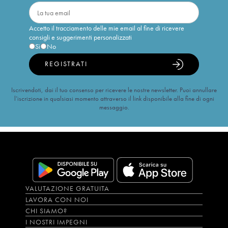
Accetto il tracciamento delle mie email al fine di ricevere
consigli e suggerimenti personalizzati
Sì
No
REGISTRATI
Iscrivendoti, dai il tuo consenso per ricevere le nostre newsletter. Puoi annullare
l’iscrizione in qualsiasi momento attraverso il link disponibile alla fine di ogni
messaggio.
VALUTAZIONE GRATUITA
LAVORA CON NOI
CHI SIAMO?
I NOSTRI IMPEGNI