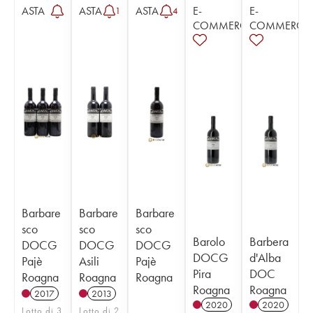
ASTA
ASTA
ASTA
E-
E-
1
4
COMMERCE
COMMERCE
Barbare
Barbare
Barbare
sco
sco
sco
Barolo
Barbera
DOCG
DOCG
DOCG
DOCG
d'Alba
Pajè
Asili
Pajè
Pira
DOC
Roagna
Roagna
Roagna
Roagna
Roagna
2017
2013
2020
2020
Lotto di 3
Lotto di 2