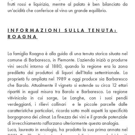
frutti rossi e liquirizia, mentre al palato è ben bilanciato da 
un'acidità che conferisce al vino un grande equilibrio.
INFORMAZIONI SULLA TENUTA:
ROAGNA
La famiglia Roagna è alla guida di una tenuta storica situata nel 
comune di Barbaresco, in Piemonte. L’azienda iniziò a produrre 
vini secchi intorno al 1880, quando la regione era la zona 
prediletta dai produttori di liquori dell’Italia settentrionale. La 
proprietà fu ampliata nel 1989 e oggi produce sia Barbaresco 
che Barolo. Attualmente il vigneto si estende su circa 12 ettari 
ripartiti in egual misura tra Barolo e Barbaresco. La regione 
vitivinicola in cui sorge, Le Langhe, con i suoi pendii 
verdeggianti, i rilievi collinari  e le piccole parcelle dalle 
caratteristiche particolari, ricorda sotto molti aspetti la specificità 
borgognona dei 
climat
. La finezza dei vini e il grande potenziale 
di invecchiamento rafforzano ulteriormente questa analogia. 
Luca, laureato in enologia, ha prodotto la sua prima annata nel 