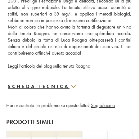
2001. Predilige l’estrazione lunga e delicata, secondo lui la più 
adatta al vitigno nebbiolo. La tenuta utilizza basse quantità di 
solfiti, non superiori a 35 mg/l, e applica i metodi biologici, 
sebbene non sia in possesso di nessuna certificazione. 
Molti di coloro che hanno avuto la fortuna di degustare un vino 
della tenuta Roagna, ne conservano uno splendido ricordo. 
Senza dubbio la fama di Luca Roagna oltrepasserà i confini 
italiani e del circolo ristretto di appassionati dei suoi vini. E noi 
contribuiremo affinché questo accada! 
Leggi l’articolo del blog sulla tenuta Roagna
SCHEDA TECNICA
Hai riscontrato un problema su questo lotto?
Segnalacelo
PRODOTTI SIMILI