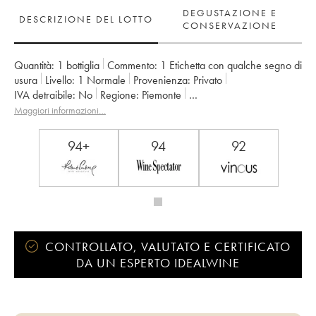
DEGUSTAZIONE E
DESCRIZIONE DEL LOTTO
CONSERVAZIONE
Quantità:
1 bottiglia
Commento:
1 Etichetta con qualche segno di
usura
Livello:
1
Normale
Provenienza:
privato
IVA detraibile:
no
Regione:
Piemonte
Denominazione:
Barbaresco DOCG
Proprietario:
Roagna
Maggiori informazioni…
94+
94
92
CONTROLLATO, VALUTATO E CERTIFICATO
DA UN ESPERTO IDEALWINE