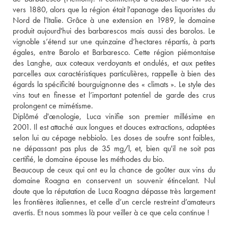
vers 1880, alors que la région était l'apanage des liquoristes du 
Nord de l'Italie. Grâce à une extension en 1989, le domaine 
produit aujourd'hui des barbarescos mais aussi des barolos. Le 
vignoble s’étend sur une quinzaine d’hectares répartis, à parts 
égales, entre Barolo et Barbaresco. Cette région piémontaise 
des Langhe, aux coteaux verdoyants et ondulés, et aux petites 
parcelles aux caractéristiques particulières, rappelle à bien des 
égards la spécificité bourguignonne des « climats ». Le style des 
vins tout en finesse et l’important potentiel de garde des crus 
prolongent ce mimétisme. 
Diplômé d'œnologie, Luca vinifie son premier millésime en 
2001. Il est attaché aux longues et douces extractions, adaptées 
selon lui au cépage nebbiolo. Les doses de soufre sont faibles, 
ne dépassant pas plus de 35 mg/l, et, bien qu'il ne soit pas 
certifié, le domaine épouse les méthodes du bio. 
Beaucoup de ceux qui ont eu la chance de goûter aux vins du 
domaine Roagna en conservent un souvenir étincelant. Nul 
doute que la réputation de Luca Roagna dépasse très largement 
les frontières italiennes, et celle d’un cercle restreint d’amateurs 
avertis. Et nous sommes là pour veiller à ce que cela continue ! 