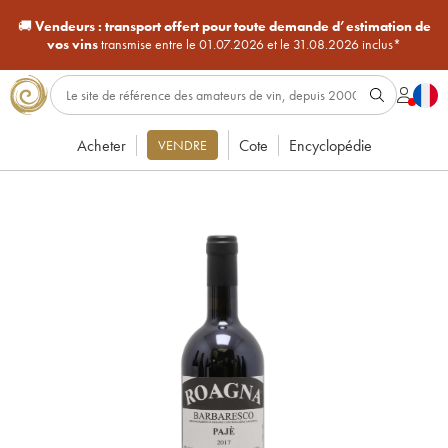
🚚
Vendeurs :
transport offert pour toute demande d’estimation de
vos vins
transmise entre le 01.07.2026 et le 31.08.2026 inclus*
Acheter
Cote
Encyclopédie
VENDRE