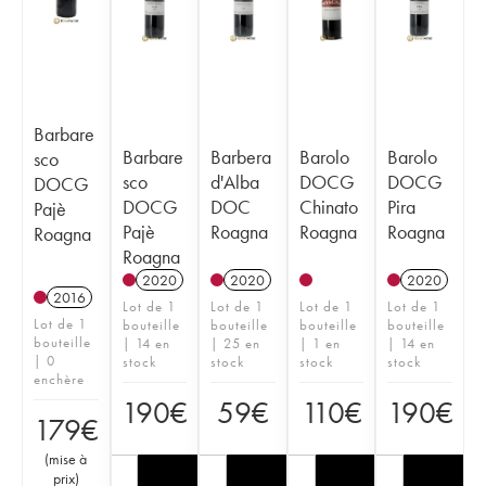
Barbare
Barbare
Barbera
Barolo
Barolo
sco
sco
d'Alba
DOCG
DOCG
DOCG
DOCG
DOC
Chinato
Pira
Pajè
Pajè
Roagna
Roagna
Roagna
Roagna
Roagna
2020
2020
2020
2016
Lot de 1
Lot de 1
Lot de 1
Lot de 1
Lot de 1
bouteille
bouteille
bouteille
bouteille
bouteille
| 14 en
| 25 en
| 1 en
| 14 en
| 0
stock
stock
stock
stock
enchère
190
€
59
€
110
€
190
€
179
€
(
mise à
prix
)