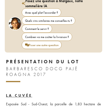
Posez une question à Margaux, notre
sommelière IA
Avec quel plat l'accorder ?
Quels vins similaires me conseilles-tu ?
Comment le servir ?
Combien va me coûter la livraison ?
Poser une autre question
PRÉSENTATION DU LOT
BARBARESCO DOCG PAJÈ
ROAGNA 2017
LA CUVÉE
Exposée Sud - Sud-Ouest, la parcelle de 1,83 hectare de 