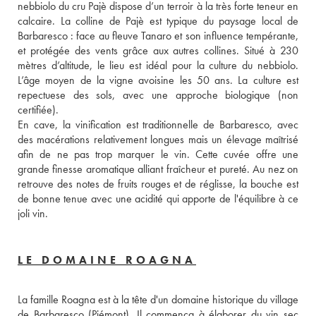
nebbiolo du cru Pajè dispose d’un terroir à la très forte teneur en 
calcaire. La colline de Pajè est typique du paysage local de 
Barbaresco : face au fleuve Tanaro et son influence tempérante, 
et protégée des vents grâce aux autres collines. Situé à 230 
mètres d’altitude, le lieu est idéal pour la culture du nebbiolo. 
L’âge moyen de la vigne avoisine les 50 ans. La culture est 
repectuese des sols, avec une approche biologique (non 
certifiée).
En cave, la vinification est traditionnelle de Barbaresco, avec 
des macérations relativement longues mais un élevage maîtrisé 
afin de ne pas trop marquer le vin. Cette cuvée offre une 
grande finesse aromatique alliant fraîcheur et pureté. Au nez on 
retrouve des notes de fruits rouges et de réglisse, la bouche est 
de bonne tenue avec une acidité qui apporte de l'équilibre à ce 
joli vin.
LE DOMAINE ROAGNA
La famille Roagna est à la tête d'un domaine historique du village 
de Barbaresco (Piémont). Il commença à élaborer du vin sec 