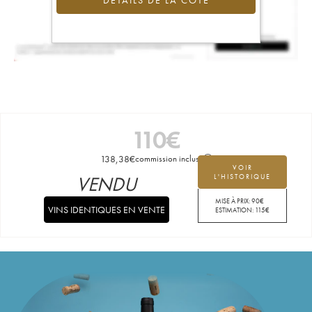
DÉTAILS DE LA COTE
110
€
138,38
€
commission incluse
VOIR
VENDU
L'HISTORIQUE
MISE À PRIX:
90
€
VINS IDENTIQUES EN VENTE
ESTIMATION:
115
€