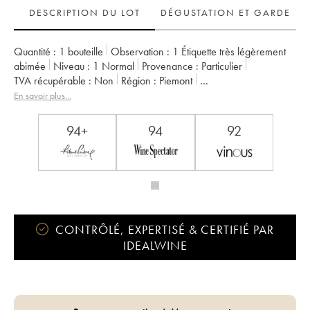
DESCRIPTION DU LOT
DÉGUSTATION ET GARDE
Quantité :
1 bouteille
Observation :
1 Étiquette très légèrement
abimée
Niveau :
1
Normal
Provenance :
particulier
TVA récupérable :
non
Région :
Piemont
Appellation :
Barbaresco DOCG
Propriétaire :
Roagna
En savoir plus...
94+
94
92
CONTRÔLÉ, EXPERTISÉ & CERTIFIÉ PAR
IDEALWINE