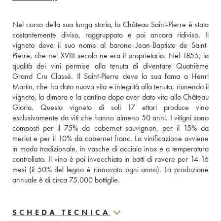
Nel corso della sua lunga storia, lo Château Saint-Pierre è stato 
costantemente diviso, raggruppato e poi ancora ridiviso. Il 
vigneto deve il suo nome al barone Jean-Baptiste de Saint-
Pierre, che nel XVIII secolo ne era il proprietario. Nel 1855, la 
qualità dei vini permise alla tenuta di diventare Quatrième 
Grand Cru Classé. Il Saint-Pierre deve la sua fama a Henri 
Martin, che ha dato nuova vita e integrità alla tenuta, riunendo il 
vigneto, la dimora e la cantina dopo aver dato vita allo Château 
Gloria. Questo vigneto di soli 17 ettari produce vino 
esclusivamente da viti che hanno almeno 50 anni. I vitigni sono 
composti per il 75% da cabernet sauvignon, per il 15% da 
merlot e per il 10% da cabernet franc. La vinificazione avviene 
in modo tradizionale, in vasche di acciaio inox e a temperatura 
controllata. Il vino è poi invecchiato in botti di rovere per 14-16 
mesi (il 50% del legno è rinnovato ogni anno). La produzione 
annuale è di circa 75.000 bottiglie.
SCHEDA TECNICA