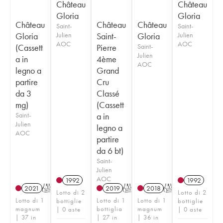
Château
Château
Gloria
Gloria
Château
Château
Château
Saint-
Saint-
Gloria
Julien
Saint-
Gloria
Julien
AOC
AOC
(Cassett
Pierre
Saint-
Julien
a in
4ème
AOC
legno a
Grand
partire
Cru
da 3
Classé
mg)
(Cassett
Saint-
a in
Julien
legno a
AOC
partire
da 6 bt)
Saint-
Julien
AOC
1992
1992
2021
T
2019
T
2018
T
Lotto di 2
Lotto di 2
Lotto di 1
Lotto di 1
Lotto di 1
bottiglie
bottiglie
magnum
bottiglia
magnum
| 0 aste
| 0 aste
| 37 in
| 27 in
| 36 in