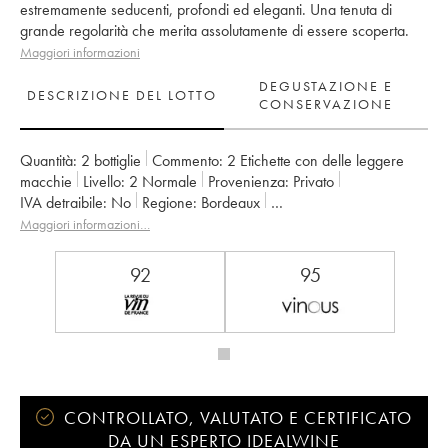
estremamente seducenti, profondi ed eleganti. Una tenuta di
grande regolarità che merita assolutamente di essere scoperta.
Maggiori informazioni
DEGUSTAZIONE E
DESCRIZIONE DEL LOTTO
CONSERVAZIONE
Quantità:
2 bottiglie
Commento:
2 Etichette con delle leggere
macchie
Livello:
2
Normale
Provenienza:
privato
IVA detraibile:
no
Regione:
Bordeaux
Denominazione:
Saint-Julien
Maggiori informazioni…
Classificazione:
4ème Grand Cru Classé
Proprietario:
Françoise Triaud
92
95
CONTROLLATO, VALUTATO E CERTIFICATO
DA UN ESPERTO IDEALWINE