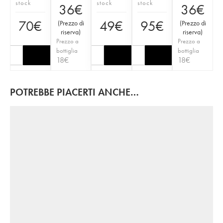
stock
stock
stock
36
€
36
€
70
€
49
€
95
€
(
Prezzo di
(
Prezzo di
riserva
)
riserva
)
Prezzo a
Prezzo a
bottiglia
bottiglia
18
€
18
€
POTREBBE PIACERTI ANCHE…