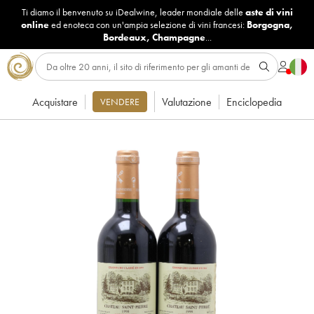
Ti diamo il benvenuto su iDealwine, leader mondiale delle
aste di vini
online
ed enoteca con un'ampia selezione di vini francesi:
Borgogna
,
Bordeaux
,
Champagne
...
Acquistare
Valutazione
Enciclopedia
VENDERE