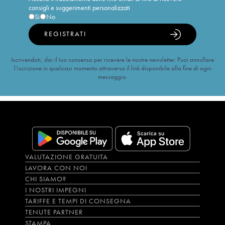
consigli e suggerimenti personalizzati
Sì
No
REGISTRATI
Iscrivendoti, dai il tuo consenso per ricevere le nostre newsletter. Puoi annullare
l’iscrizione in qualsiasi momento attraverso il link disponibile alla fine di ogni
messaggio.
VALUTAZIONE GRATUITA
LAVORA CON NOI
CHI SIAMO?
I NOSTRI IMPEGNI
TARIFFE E TEMPI DI CONSEGNA
TENUTE PARTNER
STAMPA