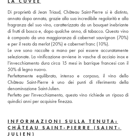
LA CUVÉE
Di proprietà di Jean Triaud, Château Saint-Pierre si è distinto, 
annata dopo annata, grazie alla sua incredibile regolarità e alla 
fragranza del suo vino, caratterizzato da un bouquet inebriante 
di frutti di bosco e, dopo qualche anno, di tabacco. Questo vino 
è composto da una maggioranza di cabernet sauvignon (70%) 
e per il resto da merlot (20%) e cabernet franc (10%). 
Le uve sono raccolte a mano per poi essere accuratamente 
selezionate. La vinificazione avviene in vasche di acciaio inox e 
l’invecchiamento dura circa 15 mesi in barrique francesi con il 
50% di legno nuovo. 
Perfettamente equilibrato, intenso e corposo, il vino dello 
Château Saint-Pierre è uno dei punti di riferimento della 
denominazione Saint-Julien. 
Perfetto per l'invecchiamento, questo vino richiede un riposo di 
quindici anni per acquisire finezza.
INFORMAZIONI SULLA TENUTA:
CHÂTEAU SAINT-PIERRE (SAINT-
JULIEN)