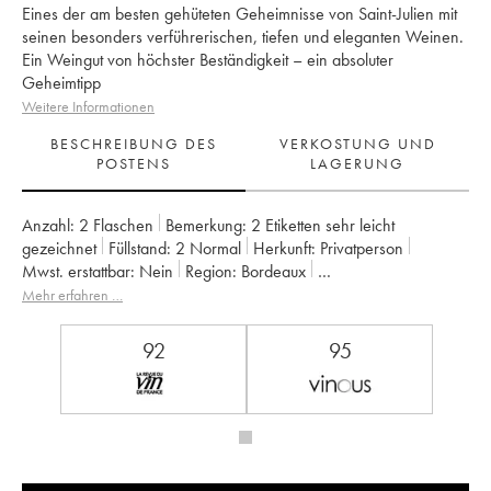
Eines der am besten gehüteten Geheimnisse von Saint-Julien mit
seinen besonders verführerischen, tiefen und eleganten Weinen.
Ein Weingut von höchster Beständigkeit – ein absoluter
Geheimtipp
Weitere Informationen
BESCHREIBUNG DES
VERKOSTUNG UND
POSTENS
LAGERUNG
Anzahl:
2 Flaschen
Bemerkung:
2 Etiketten sehr leicht
gezeichnet
Füllstand:
2
Normal
Herkunft:
privatperson
Mwst. erstattbar:
nein
Region:
Bordeaux
Appellation:
Saint-Julien
Klassifizierung:
4ème Grand Cru Classé
Mehr erfahren …
Eigentümer:
Françoise Triaud
92
95