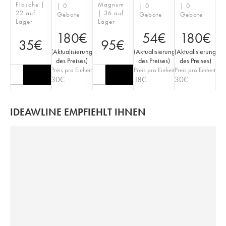
Flasche |
Magnum
| 0
| 0
| 0
22 auf
| 36 auf
Gebote
Gebote
Gebote
Lager
Lager
180
€
54
€
180
€
35
€
95
€
(
Aktualisierung
(
Aktualisierung
(
Aktualisierung
des Preises
)
des Preises
)
des Preises
)
Preis pro Einheit
Preis pro Einheit
Preis pro Einheit
30
€
18
€
30
€
IDEAWLINE EMPFIEHLT IHNEN