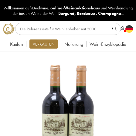
Willkommen auf iDealwine,
online-Weinauktionshaus
und
Weinhandlung
der besten Weine der Welt:
Burgund
,
Bordeaux
,
Champagne
...
Kaufen
Notierung
Wein-Enzyklopädie
VERKAUFEN