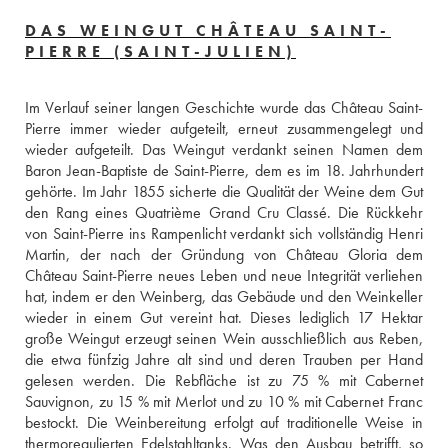
DAS WEINGUT CHÂTEAU SAINT-
PIERRE (SAINT-JULIEN)
Im Verlauf seiner langen Geschichte wurde das Château Saint-
Pierre immer wieder aufgeteilt, erneut zusammengelegt und 
wieder aufgeteilt. Das Weingut verdankt seinen Namen dem 
Baron Jean-Baptiste de Saint-Pierre, dem es im 18. Jahrhundert 
gehörte. Im Jahr 1855 sicherte die Qualität der Weine dem Gut 
den Rang eines Quatrième Grand Cru Classé. Die Rückkehr 
von Saint-Pierre ins Rampenlicht verdankt sich vollständig Henri 
Martin, der nach der Gründung von Château Gloria dem 
Château Saint-Pierre neues Leben und neue Integrität verliehen 
hat, indem er den Weinberg, das Gebäude und den Weinkeller 
wieder in einem Gut vereint hat. Dieses lediglich 17 Hektar 
große Weingut erzeugt seinen Wein ausschließlich aus Reben, 
die etwa fünfzig Jahre alt sind und deren Trauben per Hand 
gelesen werden. Die Rebfläche ist zu 75 % mit Cabernet 
Sauvignon, zu 15 % mit Merlot und zu 10 % mit Cabernet Franc 
bestockt. Die Weinbereitung erfolgt auf traditionelle Weise in 
thermoregulierten Edelstahltanks. Was den Ausbau betrifft, so 