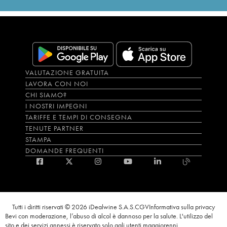
VALUTAZIONE GRATUITA
LAVORA CON NOI
CHI SIAMO?
I NOSTRI IMPEGNI
TARIFFE E TEMPI DI CONSEGNA
TENUTE PARTNER
STAMPA
DOMANDE FREQUENTI
Tutti i diritti riservati © 2026 iDealwine S.A.S.
CGV
Informativa sulla privacy
Bevi con moderazione, l’abuso di alcol è dannoso per la salute. L'utilizzo del
sito e dei servizi annessi è riservato solo agli utenti maggiorenni.