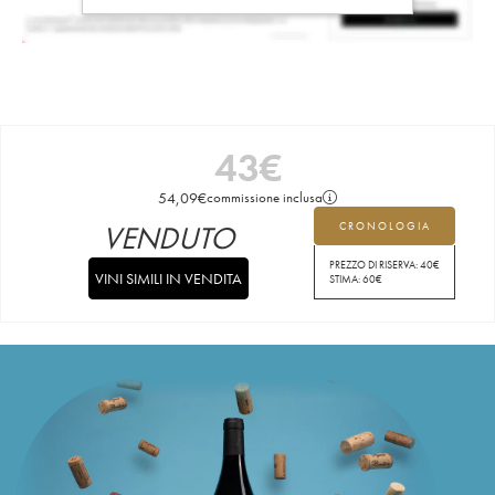
43
€
54,09
€
commissione inclusa
VENDUTO
CRONOLOGIA
PREZZO DI RISERVA:
40
€
VINI SIMILI IN VENDITA
STIMA:
60
€