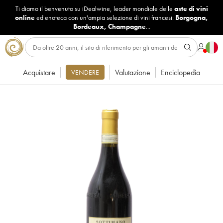
Ti diamo il benvenuto su iDealwine, leader mondiale delle
aste di vini
online
ed enoteca con un'ampia selezione di vini francesi:
Borgogna
,
Bordeaux
,
Champagne
...
Acquistare
Valutazione
Enciclopedia
VENDERE