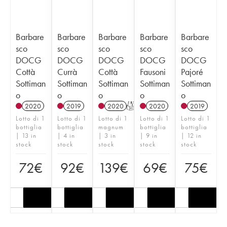
Barbare
Barbare
Barbare
Barbare
Barbare
sco
sco
sco
sco
sco
DOCG
DOCG
DOCG
DOCG
DOCG
Cottà
Currà
Cottà
Fausoni
Pajoré
Sottiman
Sottiman
Sottiman
Sottiman
Sottiman
o
o
o
o
o
2020
2019
2020
T
2020
2019
Lotto di 1
Lotto di 1
Lotto di 1
Lotto di 1
Lotto di 1
bottiglia
bottiglia
magnum
bottiglia
bottiglia
| 13 in
| 4 in
| 3 in
| 9 in
| 12 in
stock
stock
stock
stock
stock
72
€
92
€
139
€
69
€
75
€