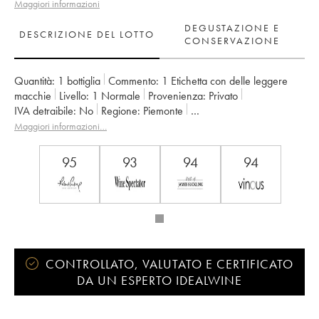
Maggiori informazioni
DEGUSTAZIONE E
DESCRIZIONE DEL LOTTO
CONSERVAZIONE
Quantità:
1 bottiglia
Commento:
1 Etichetta con delle leggere
macchie
Livello:
1
Normale
Provenienza:
privato
IVA detraibile:
no
Regione:
Piemonte
Denominazione:
Barbaresco DOCG
Proprietario:
Sottimano
Maggiori informazioni…
95
93
94
94
CONTROLLATO, VALUTATO E CERTIFICATO
DA UN ESPERTO IDEALWINE