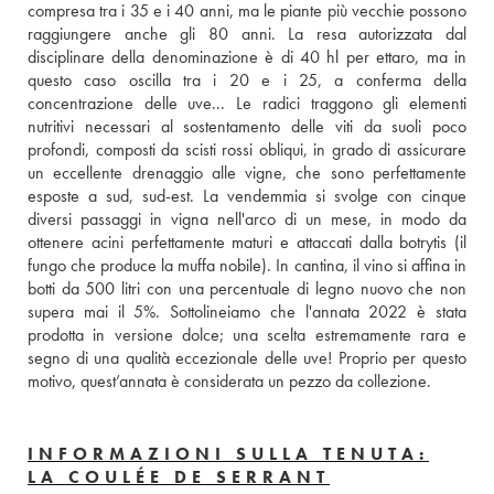
compresa tra i 35 e i 40 anni, ma le piante più vecchie possono 
raggiungere anche gli 80 anni. La resa autorizzata dal 
disciplinare della denominazione è di 40 hl per ettaro, ma in 
questo caso oscilla tra i 20 e i 25, a conferma della 
concentrazione delle uve... Le radici traggono gli elementi 
nutritivi necessari al sostentamento delle viti da suoli poco 
profondi, composti da scisti rossi obliqui, in grado di assicurare 
un eccellente drenaggio alle vigne, che sono perfettamente 
esposte a sud, sud-est. La vendemmia si svolge con cinque 
diversi passaggi in vigna nell'arco di un mese, in modo da 
ottenere acini perfettamente maturi e attaccati dalla botrytis (il 
fungo che produce la muffa nobile). In cantina, il vino si affina in 
botti da 500 litri con una percentuale di legno nuovo che non 
supera mai il 5%. Sottolineiamo che l'annata 2022 è stata 
prodotta in versione dolce; una scelta estremamente rara e 
segno di una qualità eccezionale delle uve! Proprio per questo 
motivo, quest’annata è considerata un pezzo da collezione.
INFORMAZIONI SULLA TENUTA:
LA COULÉE DE SERRANT