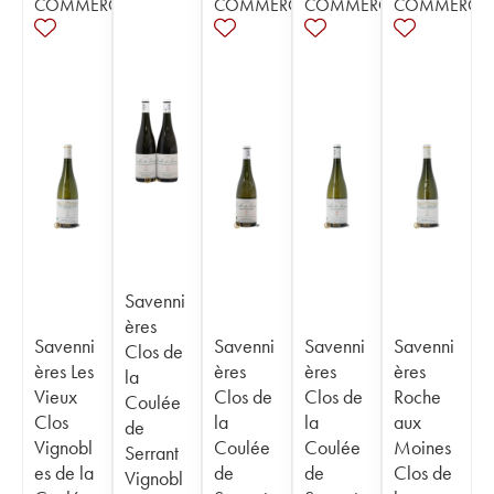
COMMERCE
COMMERCE
COMMERCE
COMMERCE
Savenni
ères
Savenni
Savenni
Savenni
Savenni
Clos de
ères Les
ères
ères
ères
la
Vieux
Clos de
Clos de
Roche
Coulée
Clos
la
la
aux
de
Vignobl
Coulée
Coulée
Moines
Serrant
es de la
de
de
Clos de
Vignobl