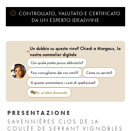
CONTROLLATO, VALUTATO E CERTIFICATO
DA UN ESPERTO IDEALWINE
Un dubbio su questo vino? Chiedi a Margaux, la
nostra sommelier digitale
Con quale piatto posso abbinarlo?
Puoi consigliarmi dei vini simili?
Come va servito?
A quanto ammontano i costi di spedizione?
Ho un'altra domanda
PRESENTAZIONE
SAVENNIÈRES CLOS DE LA
COULÉE DE SERRANT VIGNOBLES