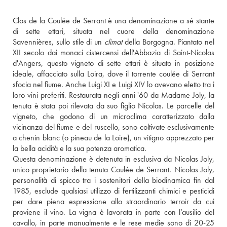
Clos de la Coulée de Serrant è una denominazione a sé stante 
di sette ettari, situata nel cuore della denominazione 
Savennières, sullo stile di un 
climat
 della Borgogna. Piantato nel 
XII secolo dai monaci cistercensi dell'Abbazia di Saint-Nicolas 
d'Angers, questo vigneto di sette ettari è situato in posizione 
ideale, affacciato sulla Loira, dove il torrente coulée di Serrant 
sfocia nel fiume. Anche Luigi XI e Luigi XIV lo avevano eletto tra i 
loro vini preferiti. Restaurata negli anni '60 da Madame Joly, la 
tenuta è stata poi rilevata da suo figlio Nicolas. Le parcelle del 
vigneto, che godono di un microclima caratterizzato dalla 
vicinanza del fiume e del ruscello, sono coltivate esclusivamente 
a chenin blanc (o pineau de la Loire), un vitigno apprezzato per 
la bella acidità e la sua potenza aromatica. 
Questa denominazione è detenuta in esclusiva da Nicolas Joly, 
unico proprietario della tenuta Coulée de Serrant. Nicolas Joly, 
personalità di spicco tra i sostenitori della biodinamica fin dal 
1985, esclude qualsiasi utilizzo di fertilizzanti chimici e pesticidi 
per dare piena espressione allo straordinario terroir da cui 
proviene il vino. La vigna è lavorata in parte con l’ausilio del 
cavallo, in parte manualmente e le rese medie sono di 20-25 