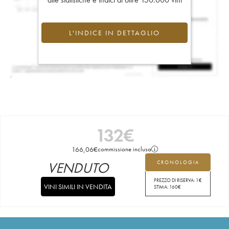
L'INDICE IN DETTAGLIO
132
€
166,06
€
commissione inclusa
VENDUTO
CRONOLOGIA
PREZZO DI RISERVA:
1
€
VINI SIMILI IN VENDITA
STIMA:
160
€