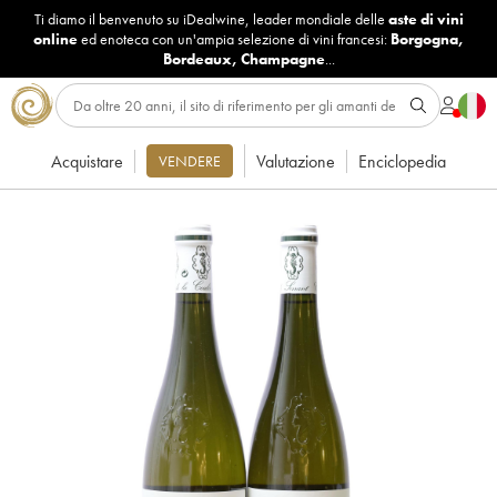
Ti diamo il benvenuto su iDealwine, leader mondiale delle
aste di vini
online
ed enoteca con un'ampia selezione di vini francesi:
Borgogna
,
Bordeaux
,
Champagne
...
Acquistare
Valutazione
Enciclopedia
VENDERE