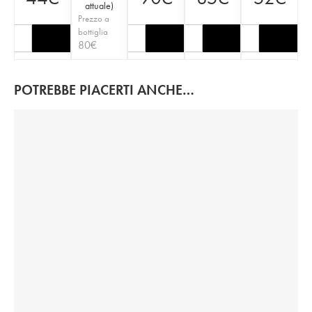
attuale
)
Prezzo a
bottiglia
80
€
POTREBBE PIACERTI ANCHE…