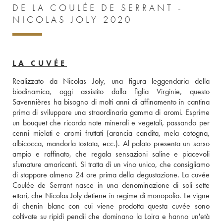
DE LA COULÉE DE SERRANT -
NICOLAS JOLY 2020
LA CUVÉE
Realizzato da Nicolas Joly, una figura leggendaria della 
biodinamica, oggi assistito dalla figlia Virginie, questo 
Savennières ha bisogno di molti anni di affinamento in cantina 
prima di sviluppare una straordinaria gamma di aromi. Esprime 
un bouquet che ricorda note minerali e vegetali, passando per 
cenni mielati e aromi fruttati (arancia candita, mela cotogna, 
albicocca, mandorla tostata, ecc.). Al palato presenta un sorso 
ampio e raffinato, che regala sensazioni saline e piacevoli 
sfumature amaricanti. Si tratta di un vino unico, che consigliamo 
di stappare almeno 24 ore prima della degustazione. La cuvée 
Coulée de Serrant nasce in una denominazione di soli sette 
ettari, che Nicolas Joly detiene in regime di monopolio. Le vigne 
di chenin blanc con cui viene prodotta questa cuvée sono 
coltivate su ripidi pendii che dominano la Loira e hanno un'età 