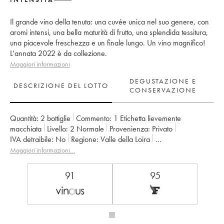
Il grande vino della tenuta: una cuvée unica nel suo genere, con
aromi intensi, una bella maturità di frutto, una splendida tessitura,
una piacevole freschezza e un finale lungo. Un vino magnifico!
L'annata 2022 è da collezione.
Maggiori informazioni
DEGUSTAZIONE E
DESCRIZIONE DEL LOTTO
CONSERVAZIONE
Quantità:
2 bottiglie
Commento:
1 Etichetta lievemente
macchiata
Livello:
2
Normale
Provenienza:
privato
IVA detraibile:
no
Regione:
Valle della Loira
Denominazione:
Savennières
Maggiori informazioni…
Proprietario:
Vignobles de la Coulée de Serrant - Nicolas Joly
91
95