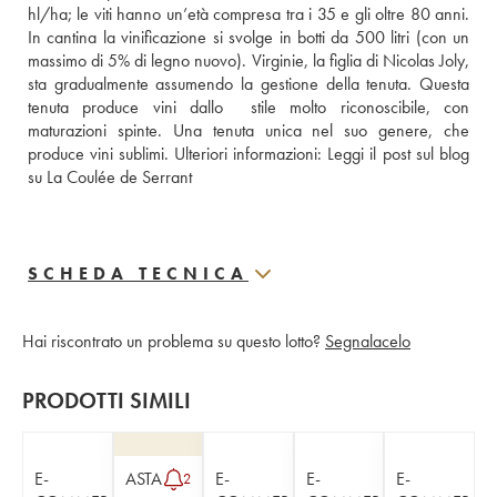
hl/ha; le viti hanno un’età compresa tra i 35 e gli oltre 80 anni. 
In cantina la vinificazione si svolge in botti da 500 litri (con un 
massimo di 5% di legno nuovo). Virginie, la figlia di Nicolas Joly, 
sta gradualmente assumendo la gestione della tenuta. Questa 
tenuta produce vini dallo  stile molto riconoscibile, con 
maturazioni spinte. Una tenuta unica nel suo genere, che 
produce vini sublimi. Ulteriori informazioni: 
Leggi il post sul blog 
su La Coulée de Serrant
SCHEDA TECNICA
Hai riscontrato un problema su questo lotto?
Segnalacelo
PRODOTTI SIMILI
E-
ASTA
E-
E-
E-
2