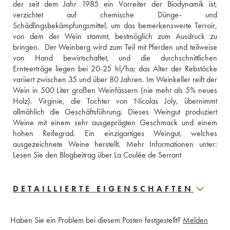
der seit dem Jahr 1985 ein Vorreiter der Biodynamik ist, 
verzichtet auf chemische Dünge- und 
Schädlingsbekämpfungsmittel, um das bemerkenswerte Terroir, 
von dem der Wein stammt, bestmöglich zum Ausdruck zu 
bringen.  Der Weinberg wird zum Teil mit Pferden und teilweise 
von Hand bewirtschaftet, und die durchschnittlichen 
Ernteerträge liegen bei 20-25 hl/ha; das Alter der Rebstöcke 
variiert zwischen 35 und über 80 Jahren. Im Weinkeller reift der 
Wein in 500 Liter großen Weinfässern (nie mehr als 5% neues 
Holz). Virginie, die Tochter von Nicolas Joly, übernimmt 
allmählich die Geschäftsführung. Dieses Weingut produziert 
Weine mit einem sehr ausgeprägten Geschmack und einem 
hohen Reifegrad. Ein einzigartiges Weingut, welches 
Lesen Sie den Blogbeitrag über La Coulée de Serrant
DETAILLIERTE EIGENSCHAFTEN
Haben Sie ein Problem bei diesem Posten festgestellt?
Melden