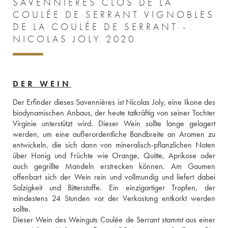
SAVENNIÈRES CLOS DE LA
COULÉE DE SERRANT VIGNOBLES
DE LA COULÉE DE SERRANT -
NICOLAS JOLY 2020
DER WEIN
Der Erfinder dieses Savennières ist Nicolas Joly, eine Ikone des 
biodynamischen Anbaus, der heute tatkräftig von seiner Tochter 
Virginie unterstützt wird. Dieser Wein sollte lange gelagert 
werden, um eine außerordentliche Bandbreite an Aromen zu 
entwickeln, die sich dann von mineralisch-pflanzlichen Noten 
über Honig und Früchte wie Orange, Quitte, Aprikose oder 
auch gegrillte Mandeln erstrecken können. Am Gaumen 
offenbart sich der Wein rein und vollmundig und liefert dabei 
Salzigkeit und Bitterstoffe. Ein einzigartiger Tropfen, der 
mindestens 24 Stunden vor der Verkostung entkorkt werden 
sollte. 
Dieser Wein des Weinguts Coulée de Serrant stammt aus einer 