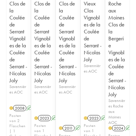
Clos de
Clos de
Clos de
Vieux
Roche
la
la
la
Clos
aux
Coulée
Coulée
Coulée
Vignobl
Moines
de
de
de
es de la
Clos de
Serrant
Serrant
Serrant
Coulée
la
Vignobl
Vignobl
Vignobl
de
Bergeri
es de la
es de la
es de la
Serrant -
e
Coulée
Coulée
Coulée
Nicolas
Vignobl
de
de
de
Joly
es de la
Serrant -
Serrant -
Serrant -
Savennièr
Coulée
es AOC
Nicolas
Nicolas
Nicolas
de
Joly
Joly
Joly
Serrant -
Savennièr
Savennièr
Savennièr
Nicolas
es AOC
es AOC
es AOC
Joly
Savennièr
es Roche
2008
A
S
aux
Posten
Moines
2023
A
S
2023
A
S
von 2
AOC
Posten
Posten
Flaschen
2011
A
S
2024
A
von 1
von 1
| 1
Posten
Posten
Flasche |
Flasche |