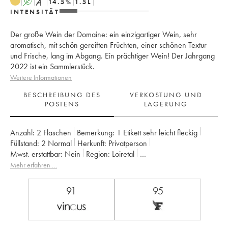
A
S
14.5
%
1.5
L
INTENSITÄT
Der große Wein der Domaine: ein einzigartiger Wein, sehr
aromatisch, mit schön gereiften Früchten, einer schönen Textur
und Frische, lang im Abgang. Ein prächtiger Wein! Der Jahrgang
2022 ist ein Sammlerstück.
Weitere Informationen
BESCHREIBUNG DES
VERKOSTUNG UND
POSTENS
LAGERUNG
Anzahl:
2 Flaschen
Bemerkung:
1 Etikett sehr leicht fleckig
Füllstand:
2
Normal
Herkunft:
privatperson
Mwst. erstattbar:
nein
Region:
Loiretal
Appellation:
Savennières
Mehr erfahren …
Eigentümer:
Vignobles de la Coulée de Serrant - Nicolas Joly
91
95