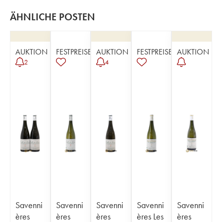
ÄHNLICHE POSTEN
AUKTION
FESTPREISE
AUKTION
FESTPREISE
AUKTION
2
4
Savenni
Savenni
Savenni
Savenni
Savenni
ères
ères
ères
ères Les
ères