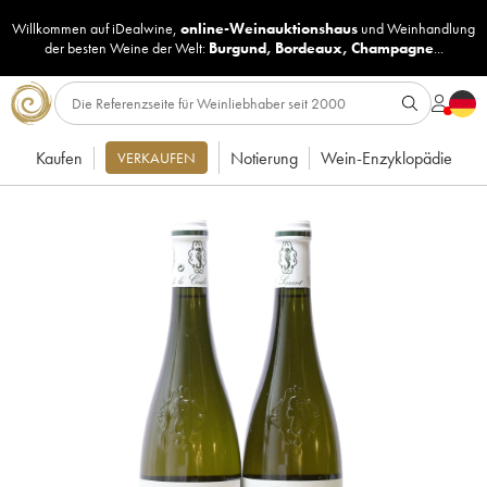
Willkommen auf iDealwine,
online-Weinauktionshaus
und
Weinhandlung
der besten Weine der Welt:
Burgund
,
Bordeaux
,
Champagne
...
Kaufen
Notierung
Wein-Enzyklopädie
VERKAUFEN