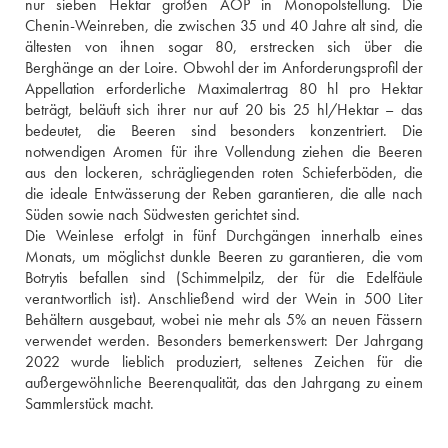
nur sieben Hektar großen AOP in Monopolstellung. Die 
Chenin-Weinreben, die zwischen 35 und 40 Jahre alt sind, die 
ältesten von ihnen sogar 80, erstrecken sich über die 
Berghänge an der Loire. Obwohl der im Anforderungsprofil der 
Appellation erforderliche Maximalertrag 80 hl pro Hektar 
beträgt, beläuft sich ihrer nur auf 20 bis 25 hl/Hektar – das 
bedeutet, die Beeren sind besonders konzentriert. Die 
notwendigen Aromen für ihre Vollendung ziehen die Beeren 
aus den lockeren, schrägliegenden roten Schieferböden, die 
die ideale Entwässerung der Reben garantieren, die alle nach 
Süden sowie nach Südwesten gerichtet sind. 
Die Weinlese erfolgt in fünf Durchgängen innerhalb eines 
Monats, um möglichst dunkle Beeren zu garantieren, die vom 
Botrytis befallen sind (Schimmelpilz, der für die Edelfäule 
verantwortlich ist). Anschließend wird der Wein in 500 Liter 
Behältern ausgebaut, wobei nie mehr als 5% an neuen Fässern 
verwendet werden. Besonders bemerkenswert: Der Jahrgang 
2022 wurde lieblich produziert, seltenes Zeichen für die 
außergewöhnliche Beerenqualität, das den Jahrgang zu einem 
Sammlerstück macht.