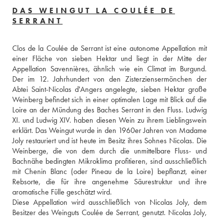
DAS WEINGUT LA COULÉE DE
SERRANT
Clos de la Coulée de Serrant ist eine autonome Appellation mit 
einer Fläche von sieben Hektar und liegt in der Mitte der 
Appellation Savennières, ähnlich wie ein Climat im Burgund. 
Der im 12. Jahrhundert von den Zisterziensermönchen der 
Abtei Saint-Nicolas d'Angers angelegte, sieben Hektar große 
Weinberg befindet sich in einer optimalen Lage mit Blick auf die 
Loire an der Mündung des Baches Serrant in den Fluss. Ludwig 
XI. und Ludwig XIV. haben diesen Wein zu ihrem Lieblingswein 
erklärt. Das Weingut wurde in den 1960er Jahren von Madame 
Joly restauriert und ist heute im Besitz ihres Sohnes Nicolas. Die 
Weinberge, die von dem durch die unmittelbare Fluss- und 
Bachnähe bedingten Mikroklima profitieren, sind ausschließlich 
mit Chenin Blanc (oder Pineau de la Loire) bepflanzt, einer 
Rebsorte, die für ihre angenehme Säurestruktur und ihre 
aromatische Fülle geschätzt wird. 
Diese Appellation wird ausschließlich von Nicolas Joly, dem 
Besitzer des Weinguts Coulée de Serrant, genutzt. Nicolas Joly, 