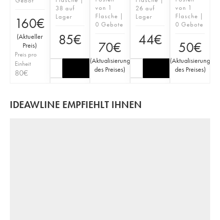
Gebot
von 1
von 1
38 auf
26 auf
Flasche |
Flasche |
Lager
Lager
160
€
0 Gebote
0 Gebote
85
€
44
€
(
Aktueller
70
€
50
€
Preis
)
Preis pro
(
Aktualisierung
(
Aktualisierung
Einheit
des Preises
)
des Preises
)
80
€
IDEAWLINE EMPFIEHLT IHNEN