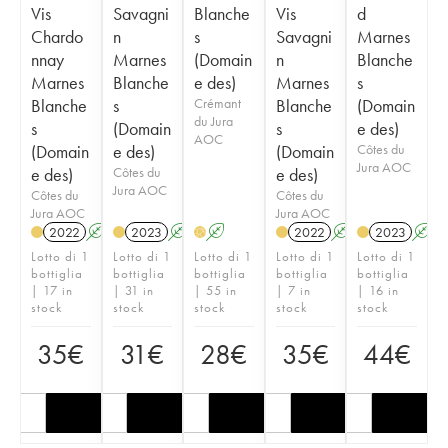
Vis
Savagni
Blanche
Vis
d
Chardo
n
s
Savagni
Marnes
nnay
Marnes
(Domain
n
Blanche
Marnes
Blanche
e des)
Marnes
s
Blanche
s
Crémant
Blanche
(Domain
du Jura
s
(Domain
s
e des)
AOC
(Domain
e des)
(Domain
Côtes du
Jura AOC
e des)
Côtes du
e des)
Jura AOC
Côtes du
Côtes du
Jura AOC
Jura AOC
2022
A
2023
A
A
2022
A
2023
A
H
Lotto di 1
Lotto di 1
Lotto di 1
Lotto di 1
Lotto di 1
bottiglia
bottiglia
bottiglia
bottiglia
bottiglia
| 17 in
| 31 in
| 55 in
| 7 in
| 16 in
stock
stock
stock
stock
stock
35
€
31
€
28
€
35
€
44
€