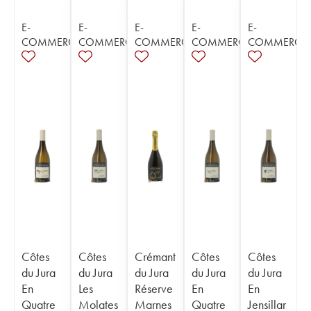
E-
E-
E-
E-
E-
COMMERCE
COMMERCE
COMMERCE
COMMERCE
COMMERCE
Côtes
Côtes
Crémant
Côtes
Côtes
du Jura
du Jura
du Jura
du Jura
du Jura
En
Les
Réserve
En
En
Quatre
Molates
Marnes
Quatre
Jensillar