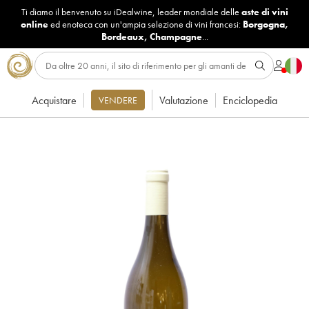
Ti diamo il benvenuto su iDealwine, leader mondiale delle
aste di vini
online
ed enoteca con un'ampia selezione di vini francesi:
Borgogna
,
Bordeaux
,
Champagne
...
Acquistare
Valutazione
Enciclopedia
VENDERE