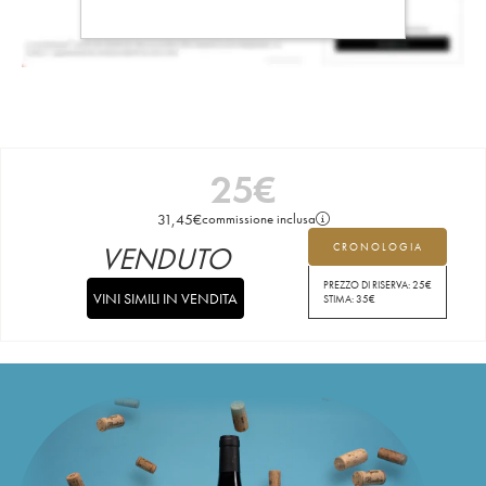
25
€
31,45
€
commissione inclusa
VENDUTO
CRONOLOGIA
PREZZO DI RISERVA:
25
€
VINI SIMILI IN VENDITA
STIMA:
35
€