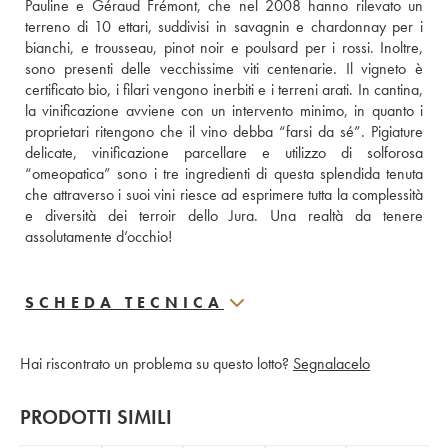
Pauline e Géraud Frémont, che nel 2008 hanno rilevato un 
terreno di 10 ettari, suddivisi in savagnin e chardonnay per i 
bianchi, e trousseau, pinot noir e poulsard per i rossi. Inoltre, 
sono presenti delle vecchissime viti centenarie. Il vigneto è 
certificato bio, i filari vengono inerbiti e i terreni arati. In cantina, 
la vinificazione avviene con un intervento minimo, in quanto i 
proprietari ritengono che il vino debba “farsi da sé”. Pigiature 
delicate, vinificazione parcellare e utilizzo di solforosa 
“omeopatica” sono i tre ingredienti di questa splendida tenuta 
che attraverso i suoi vini riesce ad esprimere tutta la complessità 
e diversità dei terroir dello Jura. Una realtà da tenere 
assolutamente d’occhio!
SCHEDA TECNICA
Hai riscontrato un problema su questo lotto?
Segnalacelo
PRODOTTI SIMILI