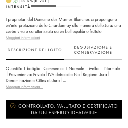
A
13.5
%
0.75
L
INTENSITÀ
I proprietari del Domaine des Marnes Blanches ci propongono
un’interpretazione dello Chardonnay alla maniera dello Jura: una
cuvée viva e caratterizzata da un bell’equilibrio fruttato.
Maggiori informazioni
DEGUSTAZIONE E
DESCRIZIONE DEL LOTTO
CONSERVAZIONE
Quantità:
1 bottiglia
Commento:
1 Normale
Livello:
1
Normale
Provenienza:
privato
IVA detraibile:
no
Regione:
Jura
Denominazione:
Côtes du Jura
Proprietario:
Marnes Blanches (Domaine des)
Maggiori informazioni…
CONTROLLATO, VALUTATO E CERTIFICATO
DA UN ESPERTO IDEALWINE