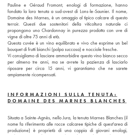
Pauline e Géraud Fromont, enologi di formazione, hanno 
fondato la loro tenuta a sud-ovest di Lons-le-Saunier. Il nome, 
Domaine des Marnes, è un omaggio al tipico calcare di questo 
terroir. Questi due sostenitori della viticoltura naturale ci 
propongono uno Chardonnay in purezza prodotto con uve di 
vigne di oltre 75 anni di età. 
Questa cuvée è un vino equilibrato e vivo che esprime un bel 
bouquet di frutti bianchi (polpa succosa) e nocciole fresche. 
Vi consigliamo di lasciare ammorbidire questo vino bianco secco 
per almeno tre anni, ma se avrete la pazienza di lasciarlo 
riposare per circa 15 anni, vi garantiamo che ne sarete 
ampiamente ricompensati.
INFORMAZIONI SULLA TENUTA:
DOMAINE DES MARNES BLANCHES
Situata a Sainte-Agnès, nello Jura, la tenuta Marnes Blanches (il 
nome fa riferimento alle rocce calcaree tipiche di quest'area di 
produzione) è proprietà di una coppia di giovani enologi, 