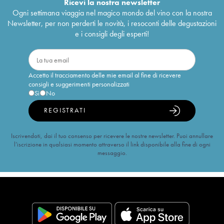
Ricevi la nostra newsletter
Ogni settimana viaggia nel magico mondo del vino con la nostra
Newsletter, per non perderti le novità, i resoconti delle degustazioni
e i consigli degli esperti!
Accetto il tracciamento delle mie email al fine di ricevere
consigli e suggerimenti personalizzati
Sì
No
REGISTRATI
Iscrivendoti, dai il tuo consenso per ricevere le nostre newsletter. Puoi annullare
l’iscrizione in qualsiasi momento attraverso il link disponibile alla fine di ogni
messaggio.