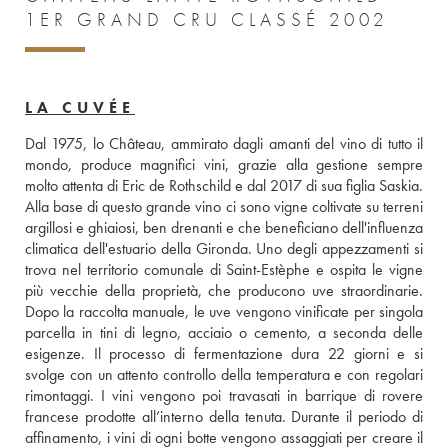
1ER GRAND CRU CLASSÉ 2002
LA CUVÉE
Dal 1975, lo Château, ammirato dagli amanti del vino di tutto il 
mondo, produce magnifici vini, grazie alla gestione sempre 
molto attenta di Eric de Rothschild e dal 2017 di sua figlia Saskia. 
Alla base di questo grande vino ci sono vigne coltivate su terreni 
argillosi e ghiaiosi, ben drenanti e che beneficiano dell'influenza 
climatica dell'estuario della Gironda. Uno degli appezzamenti si 
trova nel territorio comunale di Saint-Estèphe e ospita le vigne 
più vecchie della proprietà, che producono uve straordinarie. 
Dopo la raccolta manuale, le uve vengono vinificate per singola 
parcella in tini di legno, acciaio o cemento, a seconda delle 
esigenze. Il processo di fermentazione dura 22 giorni e si 
svolge con un attento controllo della temperatura e con regolari 
rimontaggi. I vini vengono poi travasati in barrique di rovere 
francese prodotte all’interno della tenuta. Durante il periodo di 
affinamento, i vini di ogni botte vengono assaggiati per creare il 