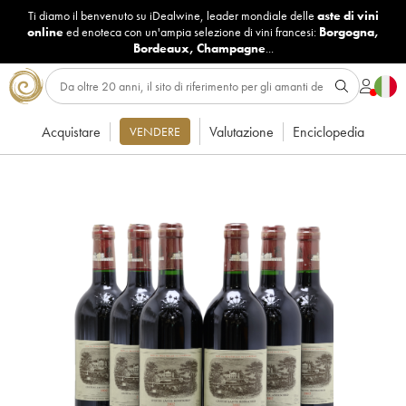
Ti diamo il benvenuto su iDealwine, leader mondiale delle
aste di vini
online
ed enoteca con un'ampia selezione di vini francesi:
Borgogna
,
Bordeaux
,
Champagne
...
Acquistare
Valutazione
Enciclopedia
VENDERE