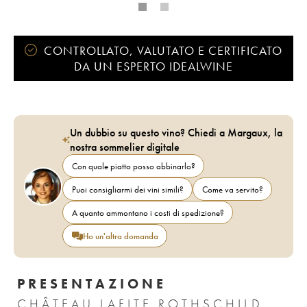
CONTROLLATO, VALUTATO E CERTIFICATO
DA UN ESPERTO IDEALWINE
Un dubbio su questo vino? Chiedi a Margaux, la
nostra sommelier digitale
Con quale piatto posso abbinarlo?
Puoi consigliarmi dei vini simili?
Come va servito?
A quanto ammontano i costi di spedizione?
Ho un'altra domanda
PRESENTAZIONE
CHÂTEAU LAFITE ROTHSCHILD