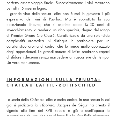
perfetto assemblaggio finale. Successivamente i vini maturano 
per altri 15 mesi in legno.
Il grande vino della tenuta Lafite non è mai in gioventù il più 
espressivo dei vini di Pauillac. Ma è soprattutto la sua 
eccezionale finezza, che si esprime dopo 15-30 anni di 
invecchiamento, a renderlo un vino speciale, degno del rango 
di Premier Grand Cru Classé. Caratterizzato da una splendida 
complessità aromatica, si distingue in particolare per un 
caratteristico aroma di cedro, che lo rende molto apprezzato 
dagli appassionati. Le grandi annate di Lafite sembrano capaci 
di sfidare i decenni senza mai cedere al trascorrere del tempo. 
Un vero monumento.
INFORMAZIONI SULLA TENUTA:
CHÂTEAU LAFITE-ROTHSCHILD
La storia dello Château Lafite è molto antica. In una tenuta in cui 
già si praticava la viticoltura, Jacques de Ségur ha creato il 
vigneto alla fine del XVII secolo e già a quell’epoca la 
reputazione del suo vino era di buon livello. Suo figlio Alexandre 