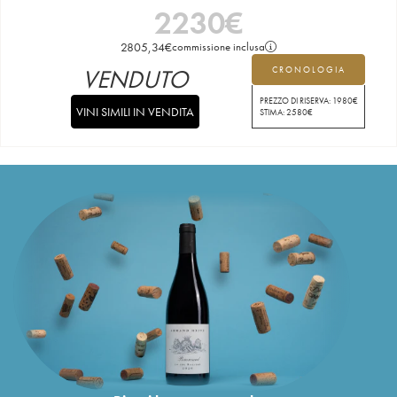
2230
€
2805,34
€
commissione inclusa
VENDUTO
CRONOLOGIA
PREZZO DI RISERVA:
1980
€
VINI SIMILI IN VENDITA
STIMA:
2580
€