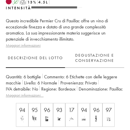
A
T
13
%
4.5
L
INTENSITÀ
Questo incredibile Permier Cru di Pauillac offre un vino di
eccezionale finezza e dotato di una grande complessità
aromatica. La sua impressionante materia suggerisce un
potenziale di invecchiamento illimitato.
Maggiori informazioni
DEGUSTAZIONE E
DESCRIZIONE DEL LOTTO
CONSERVAZIONE
Quantità:
6 bottiglie
Commento:
6 Etichette con delle leggere
macchie
Livello:
6
Normale
Provenienza:
privato
IVA detraibile:
no
Regione:
Bordeaux
Denominazione:
Pauillac
Classificazione:
1er Grand Cru Classé
Maggiori informazioni…
Proprietario:
Domaines Barons de Rothschild
94
95
96
93
17
94
96
97