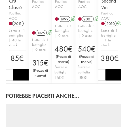
Cru
Second
Pauillac
Pauillac
Pauillac
Classé
AOC
AOC
AOC
Vin
Pauillac
Pauillac
AOC
AOC
1999
A
2001
A
2011
2010
A
Lotto di 3
Lotto di 3
Lotto di 1
Lotto di 1
bottiglie
bottiglie
1975
A
bottiglia
bottiglia
| 0 aste
| 0 aste
Lotto di 1
| 40 in
| 1 in
bottiglia
stock
stock
480
€
540
€
| 0 aste
85
€
380
€
(
Prezzo di
(
Prezzo di
315
€
riserva
)
riserva
)
Prezzo a
Prezzo a
(
Prezzo di
bottiglia
bottiglia
riserva
)
160
€
180
€
POTREBBE PIACERTI ANCHE…