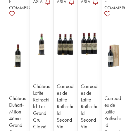
E-
ASTA
ASTA
ASTA
E-
COMMERCE
COMMERCE
Château
Carruad
Carruad
Lafite
es de
es de
Château
Carruad
Rothschi
Lafite
Lafite
Duhart-
es de
ld 1er
Rothschi
Rothschi
Milon
Lafite
Grand
ld
ld
4ème
Rothschi
Cru
Second
Second
Grand
ld
Classé
Vin
Vin