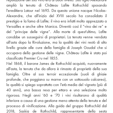
ampliò la tenuta di Château Lafite Rothschild sposando 
l'ereditiera Latour nel 1695. Da questa unione nacque Nicolas-
Alexandre, che all'inizio del XVIII secolo ha consolidato il 
prestigio e la fama di Lafite; il vino era infatti molto apprezzato a 
Versailles e anche oltre Manica. Diventò così il “vino dei re” e 
del “principe delle vigne”. Alla morte di quest'ultimo, Lafite 
conobbe un susseguirsi di proprietari. La tenuta venne venduta 
all'asta dopo la Rivoluzione, ma la qualità dei vini restò di alto 
livello grazie alle cure della famiglia di Joseph Goudal che si 
occupava della gestione delle vigne. Château Lafite è stato poi 
classificato Premier Cru nel 1855.
Nel 1868, il barone James de Rothschild acquistò, nuovamente 
all'asta, la tenuta che da allora è rimasta di proprietà della sua 
famiglia. Oltre al suo terroir eccezionale (suoli di ghiaie 
profonde, che poggiano su marne con un sottosuolo calcareo), 
la qualità si spiega soprattutto con l'età media del vigneto (più di 
40 anni), una bassa resa per ettaro e una selezione molto 
rigorosa. Negli anni '60 e '70 i vini risultarono di qualità 
inferiore a causa di una gestione meno attenta della tenuta e del 
processo di vinificazione. Alla guida del gruppo Rothschild dal 
2018, Saskia de Rothschild, rappresentante della sesta 