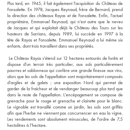
Plus tard, en 1945, il fait également l'acquisition du Château de 
Fonsalette. En 1978, Jacques Reynaud, frère de Bernard, prend 
la direction des châteaux Rayas et de Fonsalette. Enfin, l'actuel 
propriétaire, Emmanuel Reynaud, qui n'est autre que le neveu 
de Jacques et qui exploitait déjà le Château des Tours sur les 
hauteurs de Sarrians, depuis 1989, lui succède en 1997 à la 
tête de Rayas et Fonsalette. Emmanuel Reynaud a lui même six 
enfants, dont trois travaillent dans ses propriétés. 
 Le Château Rayas s'étend sur 12 hectares entourés de forêts et 
dispose d'un terroir très particulier, aux sols particulièrement 
pauvres et sablonneux qui confère une grande finesse aux vins, 
alors que les sols de l'appellation sont majoritairement composés 
d'argiles et de galets ; une exposition Nord qui permet de 
garder de la fraîcheur et de vendanger beaucoup plus tard que 
dans le reste de l'appellation. L'encépagement se compose de 
grenache pour le rouge et grenache et clairette pour le blanc. 
Le vignoble est travaillé comme un jardin, les sols sont griffés 
afin que l'herbe ne viennent pas concurrencer en eau la vigne. 
Les rendements sont absolument minuscules, de l'ordre de 7,5 
hectolitres à l’hectare. 