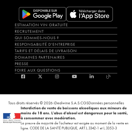
ESTIMATION VIN GRATUITE
RECRUTEMENT
QUI SOMMES-NOUS ?
RESPONSABILITÉ D'ENTREPRISE
TARIFS ET DÉLAIS DE LIVRAISON
DOMAINES PARTENAIRES
PRESSE
FOIRE AUX QUESTIONS
Tous droits réservés © 2026 iDealwine S.A.S.
CGS
Données personnelles
Interdiction de vente de boissons alcooliques aux mineurs de
moins de 18 ans. L'abus d'alcool est dangereux pour la santé,
à consommer avec modération.
La preuve de majorité de l'acheteur est exigée au moment de la vente en
ligne. CODE DE LA SANTÉ PUBLIQUE, ART.L.3342-1 et L.3353-3