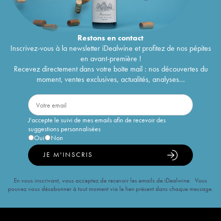
Restons en
contact
Inscrivez-vous à la newsletter iDealwine et profitez de nos pépites
en avant-première !
Recevez directement dans votre boîte mail : nos découvertes du
moment, ventes exclusives, actualités, analyses...
J'accepte le suivi de mes emails afin de recevoir des
suggestions personnalisées
Oui
Non
JE M'INSCRIS
En vous inscrivant, vous acceptez de recevoir les emails de iDealwine. Vous
pouvez vous désabonner à tout moment via le lien présent dans chaque message.