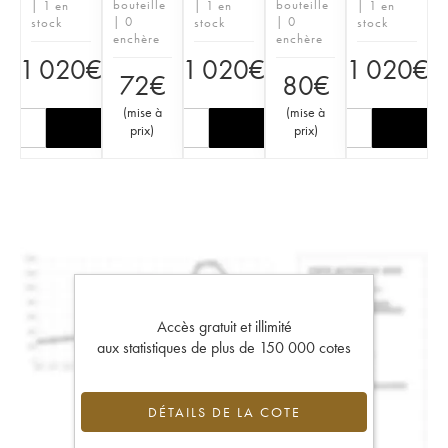
bouteille
bouteille
| 1 en
| 1 en
| 1 en
| 0
| 0
stock
stock
stock
enchère
enchère
1 020
€
1 020
€
1 020
€
72
€
80
€
(
mise à
(
mise à
prix
)
prix
)
Accès gratuit et illimité
aux statistiques de plus de 150 000 cotes
DÉTAILS DE LA COTE