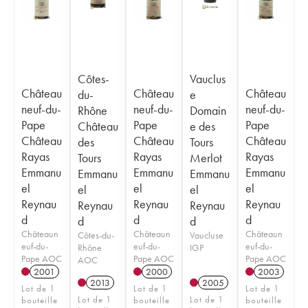
Côtes-
Vauclus
Château
Château
Château
du-
e
neuf-du-
neuf-du-
neuf-du-
Rhône
Domain
Pape
Pape
Pape
Château
e des
Château
Château
Château
des
Tours
Rayas
Rayas
Rayas
Tours
Merlot
Emmanu
Emmanu
Emmanu
Emmanu
Emmanu
el
el
el
el
el
Reynau
Reynau
Reynau
Reynau
Reynau
d
d
d
d
d
Châteaun
Châteaun
Châteaun
Côtes-du-
Vaucluse
euf-du-
euf-du-
euf-du-
Rhône
IGP
Pape AOC
Pape AOC
Pape AOC
AOC
2001
2000
2003
2013
2005
Lot de 1
Lot de 1
Lot de 1
Lot de 1
Lot de 1
bouteille
bouteille
bouteille