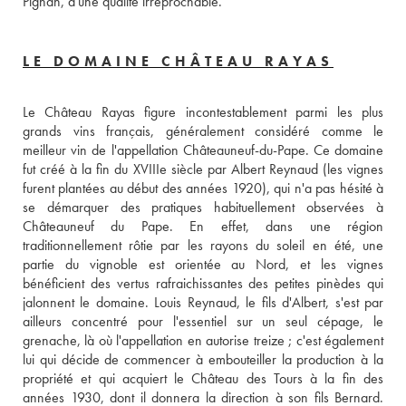
Pignan, d'une qualité irréprochable.
LE DOMAINE CHÂTEAU RAYAS
Le Château Rayas figure incontestablement parmi les plus 
grands vins français, généralement considéré comme le 
meilleur vin de l'appellation Châteauneuf-du-Pape. Ce domaine 
fut créé à la fin du XVIIIe siècle par Albert Reynaud (les vignes 
furent plantées au début des années 1920), qui n'a pas hésité à 
se démarquer des pratiques habituellement observées à 
Châteauneuf du Pape. En effet, dans une région 
traditionnellement rôtie par les rayons du soleil en été, une 
partie du vignoble est orientée au Nord, et les vignes 
bénéficient des vertus rafraichissantes des petites pinèdes qui 
jalonnent le domaine. Louis Reynaud, le fils d'Albert, s'est par 
ailleurs concentré pour l'essentiel sur un seul cépage, le 
grenache, là où l'appellation en autorise treize ; c'est également 
lui qui décide de commencer à embouteiller la production à la 
propriété et qui acquiert le Château des Tours à la fin des 
années 1930, dont il donnera la direction à son fils Bernard. 