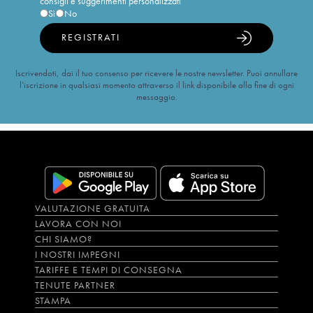
consigli e suggerimenti personalizzati
Sì
No
REGISTRATI
Iscrivendoti, dai il tuo consenso per ricevere le nostre newsletter. Puoi annullare
l’iscrizione in qualsiasi momento attraverso il link disponibile alla fine di ogni
messaggio.
VALUTAZIONE GRATUITA
LAVORA CON NOI
CHI SIAMO?
I NOSTRI IMPEGNI
TARIFFE E TEMPI DI CONSEGNA
TENUTE PARTNER
STAMPA