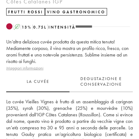
Côtes Catalanes IGP
FRUTTI ROSSI
VINO GASTRONOMICO
A
13
%
0.75
L
INTENSITÀ
Un’altra deliziosa cuvée prodotta da questa mitica tenuta!
Mediamente corposo, il vino mostra un profilo ricco, fresco, con
aromi fruttati e una notevole persistenza. Sublime insieme ad un
risotto ai funghi.
Maggiori informazioni
DEGUSTAZIONE E
LA CUVÉE
CONSERVAZIONE
La cuvée Vieilles Vignes è frutto di un assemblaggio di carignan 
(35%), syrah (30%), grenache (25%) e mourvèdre (10%) 
provenienti dall’IGP Côtes Catalanes (Roussillon). Come si evince 
dal nome, questo vino è prodotto a partire da vecchie vigne con 
un’età compresa tra 30 e 95 anni a seconda delle parcelle. La 
tenuta Gauby pratica un’agricoltura biologica (certificata) e 