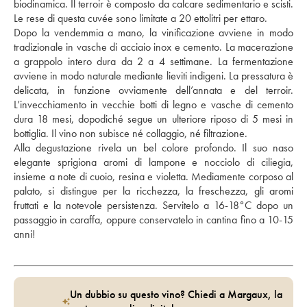
biodinamica. Il terroir è composto da calcare sedimentario e scisti. 
Le rese di questa cuvée sono limitate a 20 ettolitri per ettaro.
Dopo la vendemmia a mano, la vinificazione avviene in modo 
tradizionale in vasche di acciaio inox e cemento. La macerazione 
a grappolo intero dura da 2 a 4 settimane. La fermentazione 
avviene in modo naturale mediante lieviti indigeni. La pressatura è 
delicata, in funzione ovviamente dell’annata e del terroir. 
L’invecchiamento in vecchie botti di legno e vasche di cemento 
dura 18 mesi, dopodiché segue un ulteriore riposo di 5 mesi in 
bottiglia. Il vino non subisce né collaggio, né filtrazione. 
Alla degustazione rivela un bel colore profondo. Il suo naso 
elegante sprigiona aromi di lampone e nocciolo di ciliegia, 
insieme a note di cuoio, resina e violetta. Mediamente corposo al 
palato, si distingue per la ricchezza, la freschezza, gli aromi 
fruttati e la notevole persistenza. Servitelo a 16-18°C dopo un 
passaggio in caraffa, oppure conservatelo in cantina fino a 10-15 
anni!
Un dubbio su questo vino? Chiedi a Margaux, la