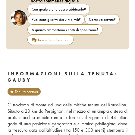
nostra sommelier digitale
Con quale piatto posso abbinarlo?
Puoi consigliarmi dei vini simili?
Come va servito?
A quanto ammontano i costi di spedizione?
Ho un'altra domanda
INFORMAZIONI SULLA TENUTA:
GAUBY
★ Tenuta partner
Ci troviamo di fronte ad una delle mitiche tenute del Roussillon. 
Situato a 20 km da Perpignan, nel mezzo di un’ampia distesa di 
prati, macchia mediterranea e foreste, il vigneto di 44 ettari 
gode di una posizione geografica e climatica privilegiata, dove 
la frescura data dall’altitudine (tra 150 e 300 metri) stempera il 