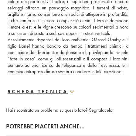
calore dei giorni estivi. Inoltre, i luoghi ben preservati e ancora 
selvaggi offrono un paesaggio magnifico. I terreni di scisto, 
argilla e marna consentono alle radici di attingere in profondità, 
il che conferisce ulteriore complessità ai vini. I terroir dominano 
il mare a est, e le vigne crescono su calcari sedimentari a nord 
e su terreni di scisto a sud, sovrapposti in strati verticali. 
Assolutamente rispettosi del loro ambiente, Gérard Gauby e il 
figlio Lionel hanno bandito da tempo i trattamenti chimici, a 
cominciare dai diserbanti e dagli insetticidi, privilegiando miscele 
“fatte in casa” come gli oli essenziali o il compost. I loro vini 
puntano ad una ricerca dell’eleganza e della freschezza, e il 
cammino intrapreso finora sembra condurre in tale direzione.
SCHEDA TECNICA
Hai riscontrato un problema su questo lotto?
Segnalacelo
POTREBBE PIACERTI ANCHE…