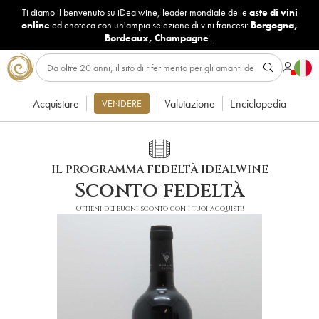
Ti diamo il benvenuto su iDealwine, leader mondiale delle
aste di vini
online
ed enoteca con un'ampia selezione di vini francesi:
Borgogna
,
Bordeaux
,
Champagne
...
Acquistare
Valutazione
Enciclopedia
VENDERE
IL PROGRAMMA FEDELTÀ IDEALWINE
Sconto fedeltà
Ottieni dei buoni sconto con i tuoi acquisti!