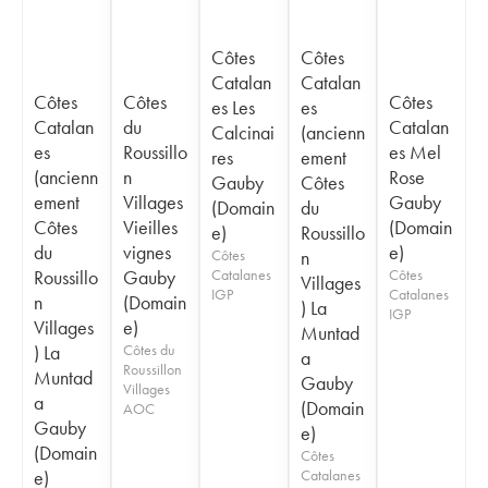
Côtes
Côtes
Catalan
Catalan
Côtes
Côtes
Côtes
es Les
es
Catalan
du
Catalan
Calcinai
(ancienn
es
Roussillo
es Mel
res
ement
(ancienn
n
Rose
Gauby
Côtes
ement
Villages
Gauby
(Domain
du
Côtes
Vieilles
(Domain
e)
Roussillo
du
vignes
e)
Côtes
n
Roussillo
Gauby
Catalanes
Côtes
Villages
IGP
Catalanes
n
(Domain
) La
IGP
Villages
e)
Muntad
) La
Côtes du
a
Roussillon
Muntad
Gauby
Villages
a
(Domain
AOC
Gauby
e)
(Domain
Côtes
e)
Catalanes