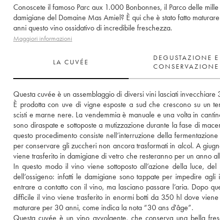
Conoscete il famoso Parc aux 1.000 Bonbonnes, il Parco delle mille
damigiane del Domaine Mas Amiel? È qui che è stato fatto maturar
anni questo vino ossidativo di incredibile freschezza.
Maggiori informazioni
DEGUSTAZIONE E
LA CUVÉE
CONSERVAZIONE
Questa cuvée è un assemblaggio di diversi vini lasciati invecchiare 3
È prodotta con uve di vigne esposte a sud che crescono su un ter
scisti e marne nere. La vendemmia è manuale e una volta in cantina
sono diraspate e sottoposte a mutizzazione durante la fase di macer
questo procedimento consiste nell’interruzione della fermentazione a
per conservare gli zuccheri non ancora trasformati in alcol. A giugno 
viene trasferito in damigiane di vetro che resteranno per un anno all’
In questo modo il vino viene sottoposto all’azione della luce, del 
dell’ossigeno: infatti le damigiane sono tappate per impedire agli ins
entrare a contatto con il vino, ma lasciano passare l’aria. Dopo que
difficile il vino viene trasferito in enormi botti da 350 hl dove viene 
maturare per 30 anni, come indica la nota “30 ans d'âge”. 
Questa cuvée è un vino avvolgente, che conserva una bella fres