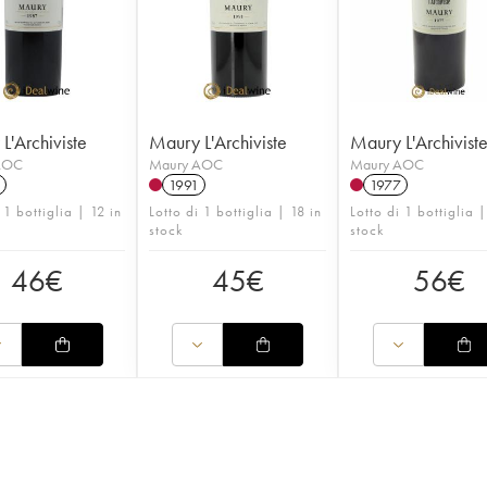
L'Archiviste
Maury L'Archiviste
Maury L'Archivist
AOC
Maury AOC
Maury AOC
1991
1977
 1 bottiglia | 12 in
Lotto di 1 bottiglia | 18 in
Lotto di 1 bottiglia |
stock
stock
46
€
45
€
56
€