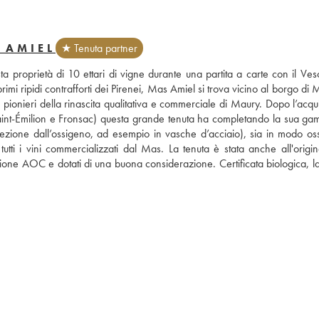
 AMIEL
★ Tenuta partner
proprietà di 10 ettari di vigne durante una partita a carte con il Vesc
imi ripidi contrafforti dei Pirenei, Mas Amiel si trova vicino al borgo di 
 pionieri della rinascita qualitativa e commerciale di Maury. Dopo l’acqui
Saint-Émilion e Fronsac) questa grande tenuta ha completando la sua gam
rotezione dall’ossigeno, ad esempio in vasche d’acciaio), sia in modo oss
utti i vini commercializzati dal Mas. La tenuta è stata anche all'origine
zione AOC e dotati di una buona considerazione. Certificata biologica, la