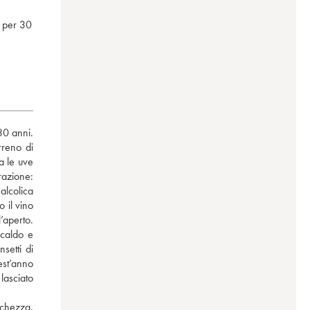
e per 30
0 anni. 
reno di 
 le uve 
azione: 
lcolica 
il vino 
aperto. 
caldo e 
etti di 
st’anno 
lasciato 
chezza, 