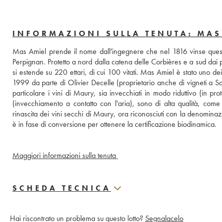
INFORMAZIONI SULLA TENUTA: MAS
Mas Amiel prende il nome dall'ingegnere che nel 1816 vinse questa 
Perpignan. Protetto a nord dalla catena delle Corbières e a sud dai pr
si estende su 220 ettari, di cui 100 vitati. Mas Amiel è stato uno dei
1999 da parte di Olivier Decelle (proprietario anche di vigneti a 
particolare i vini di Maury, sia invecchiati in modo riduttivo (in p
(invecchiamento a contatto con l'aria), sono di alta qualità, come t
rinascita dei vini secchi di Maury, ora riconosciuti con la denomina
è in fase di conversione per ottenere la certificazione biodinamica.
Maggiori informazioni sulla tenuta 
SCHEDA TECNICA
Hai riscontrato un problema su questo lotto?
Segnalacelo