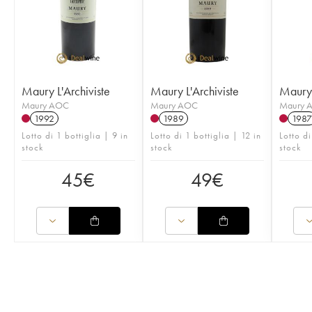
Maury L'Archiviste
Maury L'Archiviste
Maury 
Maury AOC
Maury AOC
Maury 
1992
1989
1987
Lotto di 1 bottiglia | 9 in
Lotto di 1 bottiglia | 12 in
Lotto di
stock
stock
stock
45
€
49
€