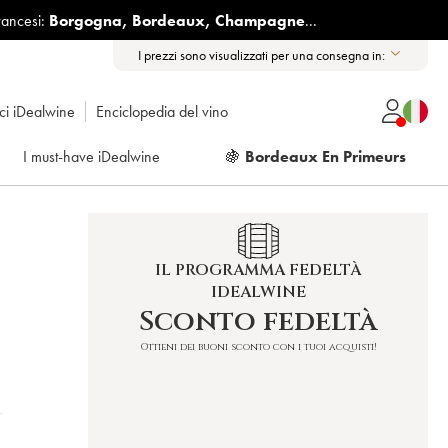
rancesi:
Borgogna
,
Bordeaux
,
Champagne
...
I prezzi sono visualizzati per una consegna in:
ici iDealwine
Enciclopedia del vino
I must-have iDealwine
🍇
Bordeaux En Primeurs
IL PROGRAMMA FEDELTÀ
IDEALWINE
E
Sconto fedeltà
Ottieni dei buoni sconto con i tuoi acquisti!