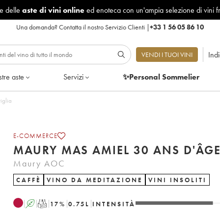
le delle
aste di vini online
ed enoteca con un'ampia selezione di vini f
Una domanda?
Contatta il nostro Servizio Clienti
|
+33 1 56 05 86 10
Ind
VENDI I TUOI VINI
tre aste
Servizi
✨Personal Sommelier
i 1 bottiglia
E-COMMERCE
MAURY MAS AMIEL 30 ANS D'ÂG
Maury AOC
CAFFÈ
VINO DA MEDITAZIONE
VINI INSOLITI
A
T
17
%
0.75
L
INTENSITÀ