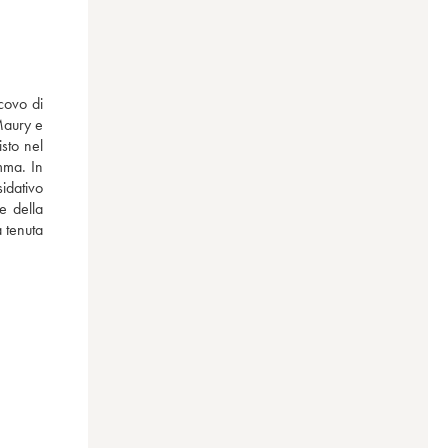
ovo di 
Maury e 
sto nel 
ma. In 
idativo 
 della 
 tenuta 