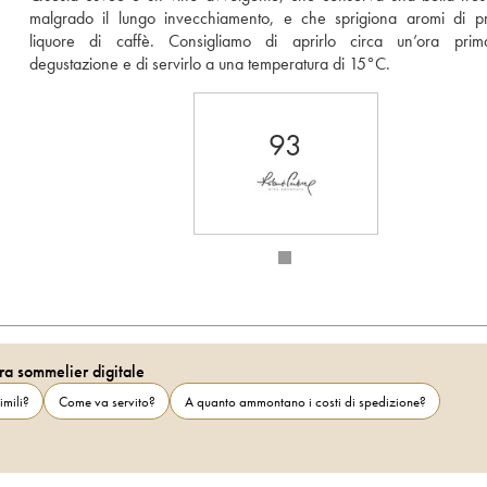
malgrado il lungo invecchiamento, e che sprigiona aromi di pr
liquore di caffè. Consigliamo di aprirlo circa un’ora prima
degustazione e di servirlo a una temperatura di 15°C. 
93
ra sommelier digitale
imili?
Come va servito?
A quanto ammontano i costi di spedizione?