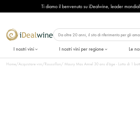
Ti diamo il benvenuto su iDealwine, leader mondia
I nostri vini
I nostri vini per regione
Le nos
Home
/
Acquistare vini
/
Roussillon
/
Maury Mas Amiel 30 ans d'âge - Lotto d