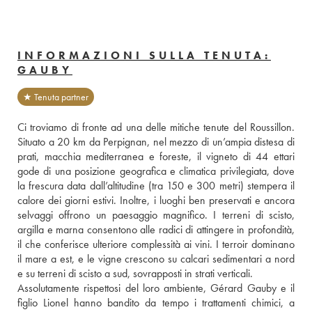
INFORMAZIONI SULLA TENUTA:
GAUBY
★ Tenuta partner
Ci troviamo di fronte ad una delle mitiche tenute del Roussillon. 
Situato a 20 km da Perpignan, nel mezzo di un’ampia distesa di 
prati, macchia mediterranea e foreste, il vigneto di 44 ettari 
gode di una posizione geografica e climatica privilegiata, dove 
la frescura data dall’altitudine (tra 150 e 300 metri) stempera il 
calore dei giorni estivi. Inoltre, i luoghi ben preservati e ancora 
selvaggi offrono un paesaggio magnifico. I terreni di scisto, 
argilla e marna consentono alle radici di attingere in profondità, 
il che conferisce ulteriore complessità ai vini. I terroir dominano 
il mare a est, e le vigne crescono su calcari sedimentari a nord 
e su terreni di scisto a sud, sovrapposti in strati verticali. 
Assolutamente rispettosi del loro ambiente, Gérard Gauby e il 
figlio Lionel hanno bandito da tempo i trattamenti chimici, a 