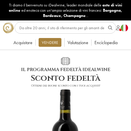
Ti diamo il benvenuto su iDealwine, leader mondiale delle
aste di vini
online
ed enoteca con un'ampia selezione di vini francesi:
Borgogna
,
Bordeaux
,
Champagne
...
Acquistare
Valutazione
Enciclopedia
VENDERE
IL PROGRAMMA FEDELTÀ IDEALWINE
Sconto fedeltà
Ottieni dei buoni sconto con i tuoi acquisti!