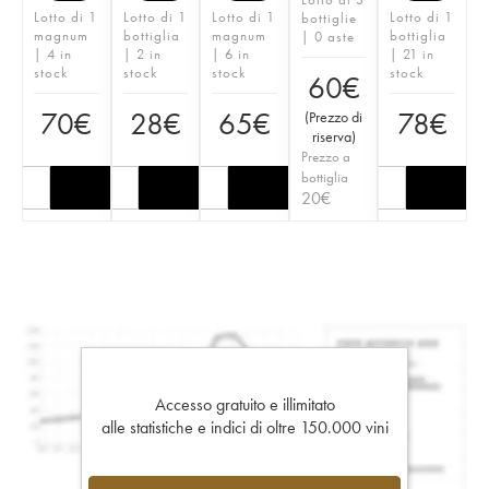
Lotto di 1
Lotto di 1
Lotto di 1
Lotto di 1
bottiglie
magnum
bottiglia
magnum
bottiglia
| 0 aste
| 4 in
| 2 in
| 6 in
| 21 in
stock
stock
stock
stock
60
€
70
€
28
€
65
€
78
€
(
Prezzo di
riserva
)
Prezzo a
bottiglia
20
€
Accesso gratuito e illimitato
alle statistiche e indici di oltre 150.000 vini