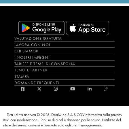
VALUTAZIONE GRATUITA
LAVORA CON NOI
CHI SIAMO?
I NOSTRI IMPEGNI
TARIFFE E TEMPI DI CONSEGNA
TENUTE PARTNER
STAMPA
DOMANDE FREQUENTI
Tutti i diritti riservati © 2026 iDealwine S.A.S.
CGV
Informativa sulla privacy
Bevi con moderazione, l’abuso di alcol è dannoso per la salute. L'utilizzo del
sito e dei servizi annessi è riservato solo agli utenti maggiorenni.