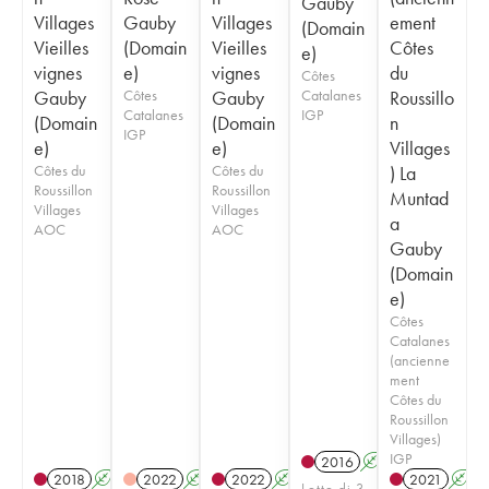
Gauby
Villages
Gauby
Villages
ement
(Domain
Vieilles
(Domain
Vieilles
Côtes
e)
vignes
e)
vignes
du
Côtes
Gauby
Côtes
Gauby
Catalanes
Roussillo
Catalanes
IGP
(Domain
(Domain
n
IGP
e)
e)
Villages
Côtes du
Côtes du
) La
Roussillon
Roussillon
Muntad
Villages
Villages
a
AOC
AOC
Gauby
(Domain
e)
Côtes
Catalanes
(ancienne
ment
Côtes du
Roussillon
Villages)
IGP
2016
A
2018
A
2022
A
K
2022
A
2021
A
Lotto di 3