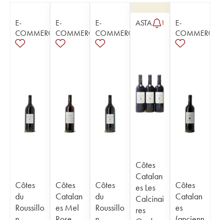
E-
E-
E-
ASTA
E-
1
COMMERCE
COMMERCE
COMMERCE
COMMERCE
Côtes
Catalan
Côtes
Côtes
Côtes
Côtes
es Les
du
Catalan
du
Catalan
Calcinai
Roussillo
es Mel
Roussillo
es
res
n
Rose
n
(ancienn