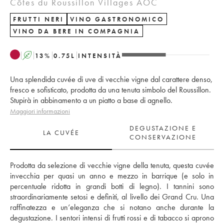
Côtes du Roussillon Villages AOC
FRUTTI NERI
VINO GASTRONOMICO
VINO DA BERE IN COMPAGNIA
A
13
%
0.75
L
INTENSITÀ
Una splendida cuvée di uve di vecchie vigne dal carattere denso,
fresco e sofisticato, prodotta da una tenuta simbolo del Roussillon.
Stupirà in abbinamento a un piatto a base di agnello.
Maggiori informazioni
DEGUSTAZIONE E
LA CUVÉE
CONSERVAZIONE
Prodotta da selezione di vecchie vigne della tenuta, questa cuvée 
invecchia per quasi un anno e mezzo in barrique (e solo in 
percentuale ridotta in grandi botti di legno). I tannini sono 
straordinariamente setosi e definiti, al livello dei Grand Cru. Una 
raffinatezza e un’eleganza che si notano anche durante la 
degustazione. I sentori intensi di frutti rossi e di tabacco si aprono 