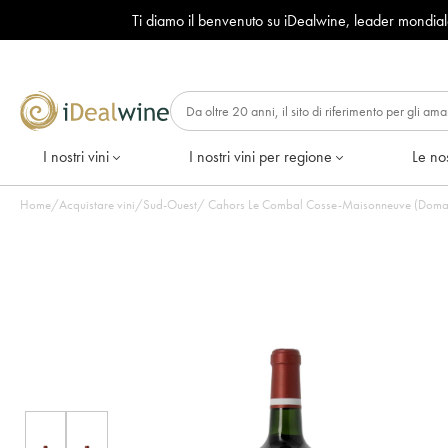
Ti diamo il benvenuto su iDealwine, leader mondia
I nostri vini
I nostri vini per regione
Le nos
Home
/
Acquistare vini
/
Sud-Ouest
/