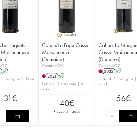
 Les Laquets
Cahors La Fage Cosse-
Cahors La Margue
-Maisonneuve
Maisonneuve
Cosse-Maisonne
ine)
(Domaine)
(Domaine)
 AOC
Cahors AOC
Cahors AOC
1
A
2022
A
2021
A
 1 bottiglia | 14 in
Lotto di 1 bottiglia |
Lotto di 1 magnum | 0
stock
aste
31
€
56
€
40
€
(
Prezzo di riserva
)