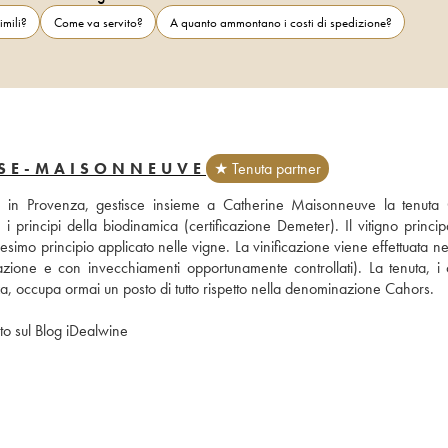
imili?
Come va servito?
A quanto ammontano i costi di spedizione?
SSE-MAISONNEUVE
★ Tenuta partner
 in Provenza, gestisce insieme a Catherine Maisonneuve la tenuta
principi della biodinamica (certificazione Demeter). Il vitigno principal
esimo principio applicato nelle vigne. La vinificazione viene effettuata n
trazione e con invecchiamenti opportunamente controllati). La tenuta, i c
ezza, occupa ormai un posto di tutto rispetto nella denominazione Cahors.
ato sul Blog iDealwine