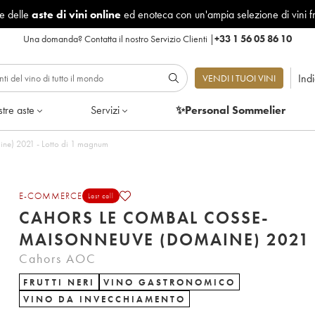
le delle
aste di vini online
ed enoteca con un'ampia selezione di vini f
Una domanda?
Contatta il nostro Servizio Clienti
|
+33 1 56 05 86 10
Ind
VENDI I TUOI VINI
tre aste
Servizi
✨Personal Sommelier
Cahors Le Combal Cosse-Maisonneuve (Domaine) 2021 - Lotto di 1 magnum
E-COMMERCE
Last call
CAHORS LE COMBAL COSSE-
MAISONNEUVE (DOMAINE) 2021
Cahors AOC
FRUTTI NERI
VINO GASTRONOMICO
VINO DA INVECCHIAMENTO