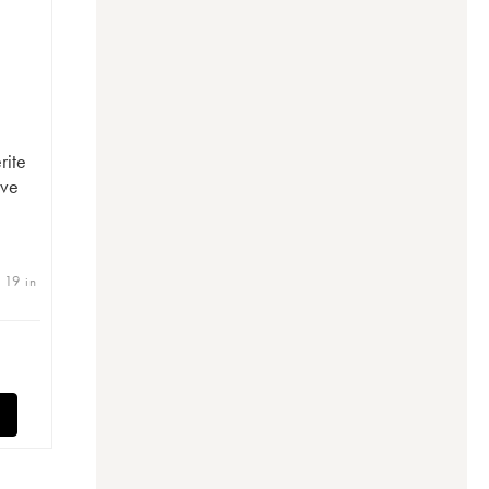
rite
uve
 19 in