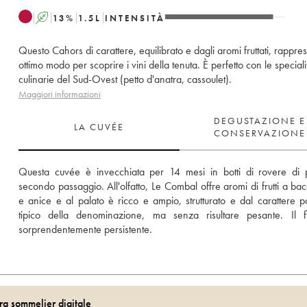
A
13
%
1.5
L
INTENSITÀ
Questo Cahors di carattere, equilibrato e dagli aromi fruttati, rappre
ottimo modo per scoprire i vini della tenuta. È perfetto con le speciali
culinarie del Sud-Ovest (petto d'anatra, cassoulet).
Maggiori informazioni
DEGUSTAZIONE E
LA CUVÉE
CONSERVAZIONE
Questa cuvée è invecchiata per 14 mesi in botti di rovere di 
secondo passaggio. All'olfatto, Le Combal offre aromi di frutti a bac
e anice e al palato è ricco e ampio, strutturato e dal carattere po
tipico della denominazione, ma senza risultare pesante. Il fi
sorprendentemente persistente.
ra sommelier digitale