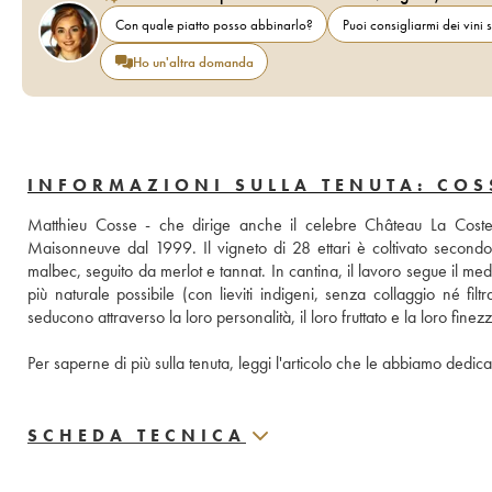
Con quale piatto posso abbinarlo?
Puoi consigliarmi dei vini s
Ho un'altra domanda
INFORMAZIONI SULLA TENUTA: CO
Matthieu Cosse - che dirige anche il celebre Château La Coste
Maisonneuve dal 1999. Il vigneto di 28 ettari è coltivato secondo i 
malbec, seguito da merlot e tannat. In cantina, il lavoro segue il med
più naturale possibile (con lieviti indigeni, senza collaggio né fil
seducono attraverso la loro personalità, il loro fruttato e la loro fin
Per saperne di più sulla tenuta, leggi l'articolo che le abbiamo dedic
SCHEDA TECNICA