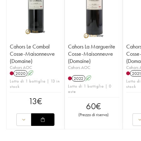
Cahors Le Combal
Cahors La Marguerite
Cahors
Cosse-Maisonneuve
Cosse-Maisonneuve
Cosse
(Domaine)
(Domaine)
(Doma
Cahors AOC
Cahors AOC
Cahors
2020
A
202
2022
A
Lotto di 1 bottiglia | 13 in
Lotto di
Lotto di 1 bottiglia | 0
stock
stock
aste
13
€
60
€
(
Prezzo di riserva
)