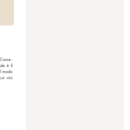
 Cosse-
e è il 
el modo 
ui vini 