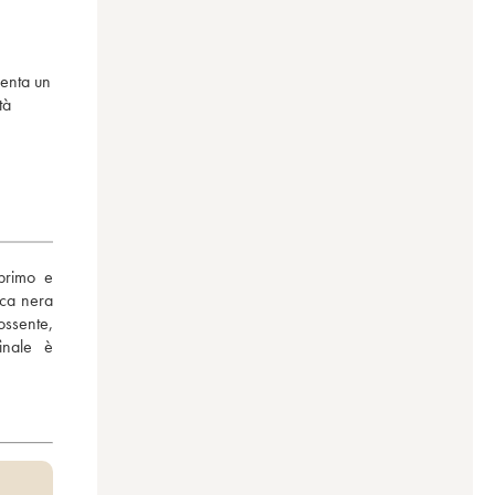
senta un
tà
primo e 
ca nera 
ssente, 
nale è 