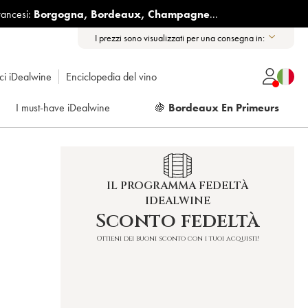
rancesi:
Borgogna
,
Bordeaux
,
Champagne
...
I prezzi sono visualizzati per una consegna in:
ici iDealwine
Enciclopedia del vino
I must-have iDealwine
🍇
Bordeaux En Primeurs
IL PROGRAMMA FEDELTÀ
IDEALWINE
Sconto fedeltà
Ottieni dei buoni sconto con i tuoi acquisti!