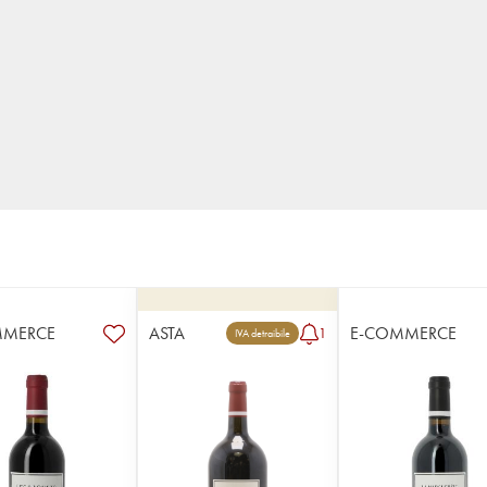
MMERCE
ASTA
E-COMMERCE
1
IVA detraibile