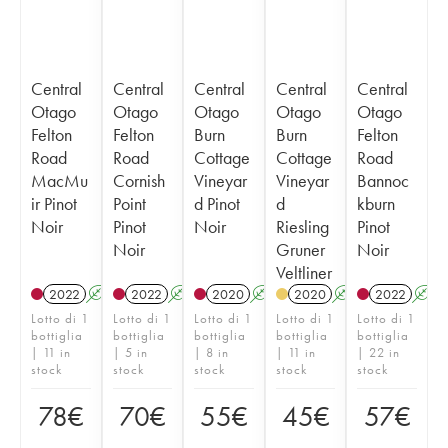
Central
Central
Central
Central
Central
Otago
Otago
Otago
Otago
Otago
Felton
Felton
Burn
Burn
Felton
Road
Road
Cottage
Cottage
Road
MacMu
Cornish
Vineyar
Vineyar
Bannoc
ir Pinot
Point
d Pinot
d
kburn
Noir
Pinot
Noir
Riesling
Pinot
Noir
Gruner
Noir
Veltliner
2022
A
2022
A
2020
A
2020
A
2022
A
Lotto di 1
Lotto di 1
Lotto di 1
Lotto di 1
Lotto di 1
bottiglia
bottiglia
bottiglia
bottiglia
bottiglia
| 11 in
| 5 in
| 8 in
| 11 in
| 22 in
stock
stock
stock
stock
stock
78
€
70
€
55
€
45
€
57
€