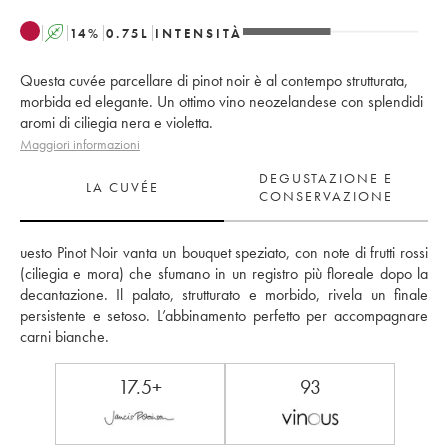
A
14
%
0.75
L
INTENSITÀ
Questa cuvée parcellare di pinot noir è al contempo strutturata,
morbida ed elegante. Un ottimo vino neozelandese con splendidi
aromi di ciliegia nera e violetta.
Maggiori informazioni
DEGUSTAZIONE E
LA CUVÉE
CONSERVAZIONE
uesto Pinot Noir vanta un bouquet speziato, con note di frutti rossi 
(ciliegia e mora) che sfumano in un registro più floreale dopo la 
decantazione. Il palato, strutturato e morbido, rivela un finale 
persistente e setoso. L’abbinamento perfetto per accompagnare 
carni bianche.
17.5+
93