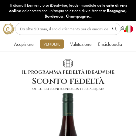
Ti diamo il benvenuto su iDealwine, leader mondiale delle
aste di vini
online
ed enoteca con un'ampia selezione di vini francesi:
Borgogna
,
Bordeaux
,
Champagne
...
Acquistare
Valutazione
Enciclopedia
VENDERE
IL PROGRAMMA FEDELTÀ IDEALWINE
Sconto fedeltà
Ottieni dei buoni sconto con i tuoi acquisti!