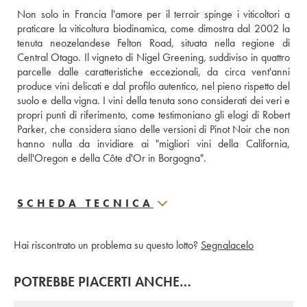
Non solo in Francia l'amore per il terroir spinge i viticoltori a 
praticare la viticoltura biodinamica, come dimostra dal 2002 la 
tenuta neozelandese Felton Road, situata nella regione di 
Central Otago. Il vigneto di Nigel Greening, suddiviso in quattro 
parcelle dalle caratteristiche eccezionali, da circa vent'anni 
produce vini delicati e dal profilo autentico, nel pieno rispetto del 
suolo e della vigna. I vini della tenuta sono considerati dei veri e 
propri punti di riferimento, come testimoniano gli elogi di Robert 
Parker, che considera siano delle versioni di Pinot Noir che non 
hanno nulla da invidiare ai "migliori vini della California, 
dell'Oregon e della Côte d'Or in Borgogna".
SCHEDA TECNICA
Hai riscontrato un problema su questo lotto?
Segnalacelo
POTREBBE PIACERTI ANCHE…