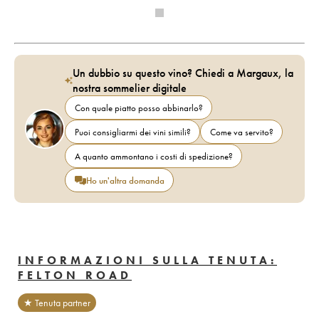
Un dubbio su questo vino? Chiedi a Margaux, la
nostra sommelier digitale
Con quale piatto posso abbinarlo?
Puoi consigliarmi dei vini simili?
Come va servito?
A quanto ammontano i costi di spedizione?
Ho un'altra domanda
INFORMAZIONI SULLA TENUTA:
FELTON ROAD
★ Tenuta partner