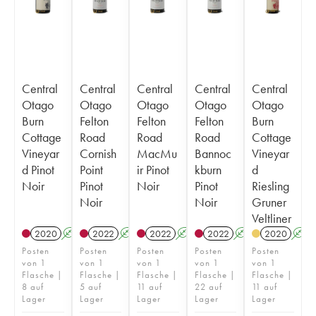
Central
Central
Central
Central
Central
Otago
Otago
Otago
Otago
Otago
Burn
Felton
Felton
Felton
Burn
Cottage
Road
Road
Road
Cottage
Vineyar
Cornish
MacMu
Bannoc
Vineyar
d Pinot
Point
ir Pinot
kburn
d
Noir
Pinot
Noir
Pinot
Riesling
Noir
Noir
Gruner
Veltliner
2020
A
2022
A
2022
A
2022
A
2020
A
Posten
Posten
Posten
Posten
Posten
von 1
von 1
von 1
von 1
von 1
Flasche |
Flasche |
Flasche |
Flasche |
Flasche |
8 auf
5 auf
11 auf
22 auf
11 auf
Lager
Lager
Lager
Lager
Lager