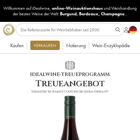
Willkommen auf iDealwine,
online-Weinauktionshaus
und
Weinhandlung
der besten Weine der Welt:
Burgund
,
Bordeaux
,
Champagne
...
Kaufen
Notierung
Wein-Enzyklopädie
VERKAUFEN
IDEALWINE-TREUEPROGRAMM
Treueangebot
Erhalten Sie Rabatt-Coupons bei jedem Einkauf!