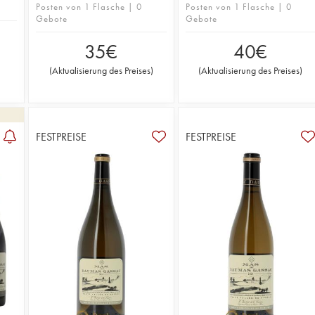
Posten von 1 Flasche | 0
Posten von 1 Flasche | 0
Gebote
Gebote
35
€
40
€
(
Aktualisierung des Preises
)
(
Aktualisierung des Preises
)
FESTPREISE
FESTPREISE