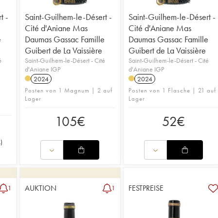
t -
Saint-Guilhem-le-Désert -
Saint-Guilhem-le-Désert -
Cité d'Aniane Mas
Cité d'Aniane Mas
e
Daumas Gassac Famille
Daumas Gassac Famille
Guibert de La Vaissière
Guibert de La Vaissière
é
Saint-Guilhem-le-Désert - Cité
Saint-Guilhem-le-Désert - Cité
d'Aniane IGP
d'Aniane IGP
2024
2024
Posten von 1 Magnum | 2 auf
Posten von 1 Flasche | 21 auf
Lager
Lager
105
€
52
€
s
)
AUKTION
FESTPREISE
1
1