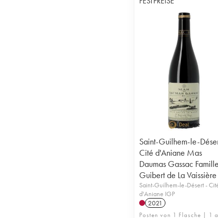
FESTPREISE
Saint-Guilhem-le-Déser
Cité d'Aniane Mas
Daumas Gassac Famill
Guibert de La Vaissière
Saint-Guilhem-le-Désert - Cit
d'Aniane IGP
2021
Posten von 1 Flasche | 1 a