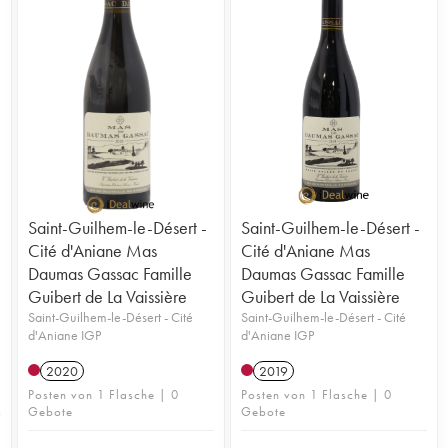
Saint-Guilhem-le-Désert -
Saint-Guilhem-le-Désert -
Cité d'Aniane Mas
Cité d'Aniane Mas
Daumas Gassac Famille
Daumas Gassac Famille
Guibert de La Vaissière
Guibert de La Vaissière
Saint-Guilhem-le-Désert - Cité
Saint-Guilhem-le-Désert - Cité
d'Aniane IGP
d'Aniane IGP
2020
2019
Posten von 1 Flasche | 0
Posten von 1 Flasche | 0
Gebote
Gebote