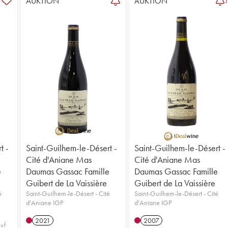
AUKTION
AUKTION
t -
Saint-Guilhem-le-Désert -
Saint-Guilhem-le-Désert -
Cité d'Aniane Mas
Cité d'Aniane Mas
e
Daumas Gassac Famille
Daumas Gassac Famille
Guibert de La Vaissière
Guibert de La Vaissière
é
Saint-Guilhem-le-Désert - Cité
Saint-Guilhem-le-Désert - Cité
d'Aniane IGP
d'Aniane IGP
2021
2007
uf