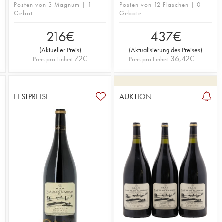
Posten von 3 Magnum | 1
Posten von 12 Flaschen | 0
Gebot
Gebote
216
€
437
€
(
Aktueller Preis
)
(
Aktualisierung des Preises
)
72
€
36,42
€
Preis pro Einheit
Preis pro Einheit
FESTPREISE
AUKTION