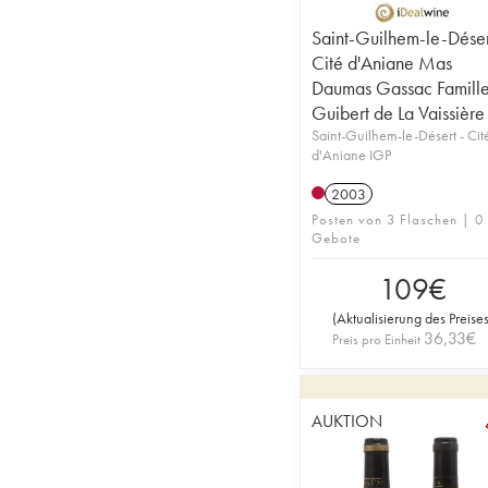
Saint-Guilhem-le-Déser
Cité d'Aniane Mas
Daumas Gassac Famill
Guibert de La Vaissière
Saint-Guilhem-le-Désert - Cit
d'Aniane IGP
2003
Posten von 3 Flaschen | 0
Gebote
109
€
(
Aktualisierung des Preise
36,33
€
Preis pro Einheit
AUKTION