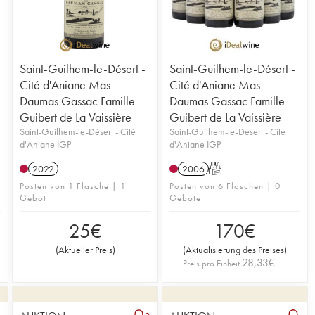
nzial. Die Tiefe und Komplexität ihrer Aromen machen eine lange
außerordentlich gutes Reifepotenzial. Die Tiefe und Komplexität
 notwendig, idealerweise drei bis vier Stunden, wenn nicht sogar
omen machen eine lange Belüftung notwendig, idealerweise drei
er.
Stunden, wenn nicht sogar noch länger.
Saint-Guilhem-le-Désert -
Saint-Guilhem-le-Désert -
Cité d'Aniane Mas
Cité d'Aniane Mas
Daumas Gassac Famille
Daumas Gassac Famille
Guibert de La Vaissière
Guibert de La Vaissière
Saint-Guilhem-le-Désert - Cité
Saint-Guilhem-le-Désert - Cité
d'Aniane IGP
d'Aniane IGP
2022
2006
T
Posten von 1 Flasche | 1
Posten von 6 Flaschen | 0
Gebot
Gebote
25
€
170
€
(
Aktueller Preis
)
(
Aktualisierung des Preises
)
28,33
€
Preis pro Einheit