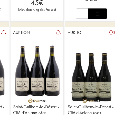
45
€
s
)
(
Aktualisierung des Preises
)
AUKTION
AUKTION
t -
Saint-Guilhem-le-Désert -
Saint-Guilhem-le-Désert -
Cité d'Aniane Mas
Cité d'Aniane Mas