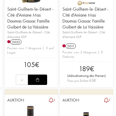
Saint-Guilhem-le-Désert -
Saint-Guilhem-le-Désert -
Cité d'Aniane Mas
Cité d'Aniane Mas
Daumas Gassac Famille
Daumas Gassac Famille
Guibert de La Vaissière
Guibert de La Vaissière
Saint-Guilhem-le-Désert - Cité
Saint-Guilhem-le-Désert - Cité
d'Aniane IGP
d'Aniane IGP
2023
2011
Posten von 1 Magnum | 3 auf
Posten von 3 Magnum | 0
Lager
Gebote
105
€
189
€
(
Aktualisierung des Preises
)
63
€
Preis pro Einheit
AUKTION
AUKTION
1
1