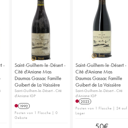
t -
Saint-Guilhem-le-Désert -
Saint-Guilhem-le-Désert -
Cité d'Aniane Mas
Cité d'Aniane Mas
e
Daumas Gassac Famille
Daumas Gassac Famille
Guibert de La Vaissière
Guibert de La Vaissière
é
Saint-Guilhem-le-Désert - Cité
Saint-Guilhem-le-Désert - Cité
d'Aniane IGP
d'Aniane IGP
2023
1992
Posten von 1 Flasche | 24 auf
Posten von 1 Flasche | 0
Lager
Gebote
50
€