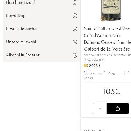
Flaschenanzahl
Bewertung
Saint-Guilhem-le-Déser
Erweiterte Suche
Cité d'Aniane Mas
Daumas Gassac Famill
Unsere Auswahl
Guibert de La Vaissière
Alkohol in Prozent:
Saint-Guilhem-le-Désert - Cit
d'Aniane IGP
2023
Posten von 1 Magnum | 2 
Lager
105
€