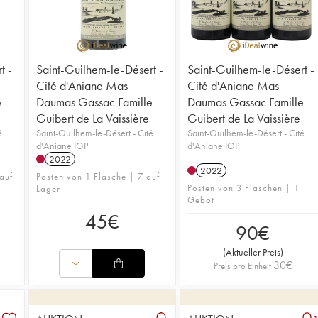
Reifepote
Zeit ein 
Belüftung
ihrer Ar
noch läng
bis vier 
t -
Saint-Guilhem-le-Désert -
Saint-Guilhem-le-Désert -
Cité d'Aniane Mas
Cité d'Aniane Mas
e
Daumas Gassac Famille
Daumas Gassac Famille
Guibert de La Vaissière
Guibert de La Vaissière
é
Saint-Guilhem-le-Désert - Cité
Saint-Guilhem-le-Désert - Cité
d'Aniane IGP
d'Aniane IGP
2022
2022
auf
Posten von 1 Flasche | 7 auf
Posten von 3 Flaschen | 1
Lager
Gebot
45
€
90
€
(
Aktueller Preis
)
30
€
Preis pro Einheit