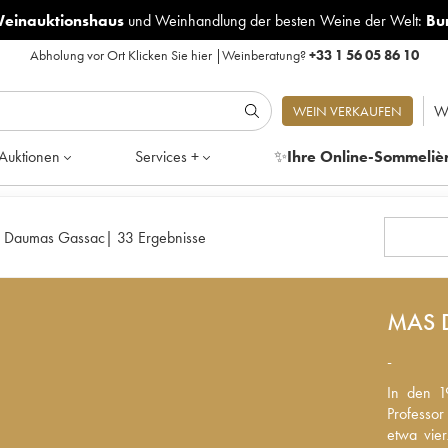
Weinauktionshaus
und
Weinhandlung der besten Weine der Welt:
Bu
Abholung vor Ort
Klicken Sie hier
|
Weinberatung?
+33 1 56 05 86 10
W
WEIN VERKAUFEN
Auktionen
Services +
✨
Ihre Online-Sommeliè
 Daumas Gassac
|
33 Ergebnisse
MAS 
-
In den 19
In den 19
Professor
Professor
etwa vier
etwa vier