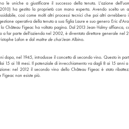
 le uniche a giustificare il successo della tenuta. L'azione dell'u
 2010) ha gestito la proprietà con mano esperta. Avendo scelto un a
nossidabile, così come molti altri processi tecnici che poi altri avrebbero 
gestione operativa della tenuta a sua figlia Laure e suo genero Eric d'Ar
lo Château Figeac ha voltato pagina. Dal 2013 Jean-Valmy affianca, c
to a far parte dell’azienda nel 2002, è diventato direttore generale nel 
ristophe Lafon e dal
maître de chai
Jean Albino.
 dopo, nel 1945, introdusse il concetto di secondo vino. Questo in part
 dai 15 ai 18 mesi. Il potenziale di invecchiamento va dagli 8 ai 15 anni 
ione: nel 2012 il secondo vino dello Château Figeac è stato ribattezz
 Figeac non esiste più.