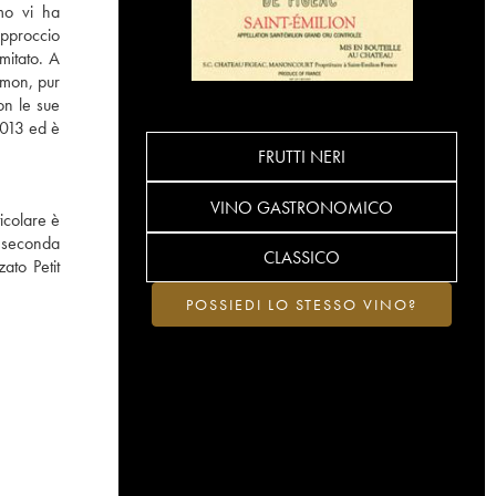
omo vi ha
pproccio
imitato. A
amon, pur
on le sue
2013 ed è
FRUTTI NERI
VINO GASTRONOMICO
icolare è
a seconda
CLASSICO
ato Petit
POSSIEDI LO STESSO VINO?