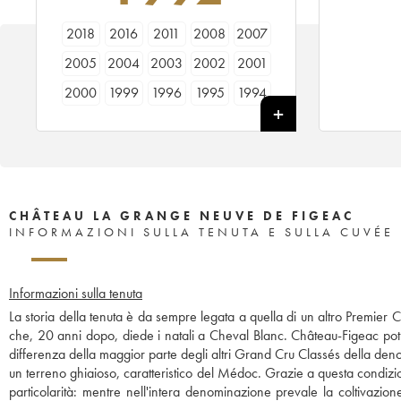
2018
2016
2011
2008
2007
2005
2004
2003
2002
2001
2000
1999
1996
1995
1994
1993
1992
1990
1989
1988
1986
1985
CHÂTEAU LA GRANGE NEUVE DE FIGEAC
INFORMAZIONI SULLA TENUTA E SULLA CUVÉE
Informazioni sulla tenuta
La storia della tenuta è da sempre legata a quella di un altro Premier
che, 20 anni dopo, diede i natali a Cheval Blanc. Château-Figeac pot
differenza della maggior parte degli altri Grand Cru Classés della denom
un terreno ghiaioso, caratteristico del Médoc. Grazie a questa condizi
particolarità: mentre nell'intera denominazione prevale la coltivazi