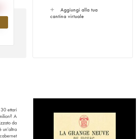
Aggiungi alla tua
cantina virtuale
al
30 ettari
milion? A
izzato da
 un'altra
 cabernet