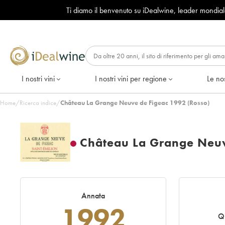
Ti diamo il benvenuto su iDealwine, leader mondia
I nostri vini
I nostri vini per regione
Le nos
Home
/
Ricerca indice
/
Château La Grange Neuve de Figeac 1992 (Rosso)
Château La Grange Neuv
Annata
1992
Qu