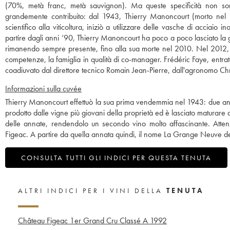
(70%, metà franc, metà sauvignon). Ma queste specificità non sono
grandemente contribuito: dal 1943, Thierry Manoncourt (morto nel
scientifico alla viticoltura, iniziò a utilizzare delle vasche di acciaio i
partire dagli anni ’90, Thierry Manoncourt ha poco a poco lasciato la 
rimanendo sempre presente, fino alla sua morte nel 2010. Nel 2012, 
competenze, la famiglia in qualità di co-manager. Frédéric Faye, entra
coadiuvato dal direttore tecnico Romain Jean-Pierre, dall'agronomo Ch
Informazioni sulla cuvée
Thierry Manoncourt effettuò la sua prima vendemmia nel 1943: due anni
prodotto dalle vigne più giovani della proprietà ed è lasciato maturare
delle annate, rendendolo un secondo vino molto affascinante. Attenz
Figeac. A partire da quella annata quindi, il nome La Grange Neuve de
CONSULTA TUTTI GLI INDICI PER QUESTA TENUTA
ALTRI INDICI PER I VINI DELLA
TENUTA
Château Figeac 1er Grand Cru Classé A
1992