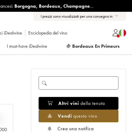
rancesi:
Borgogna
,
Bordeaux
,
Champagne
...
I prezzi sono visualizzati per una consegna in:
ici iDealwine
Enciclopedia del vino
I must-have iDealwine
🍇
Bordeaux En Primeurs
Altri vini
della tenuta
Vendi
questo vino
n
Crea una notifica
0.000