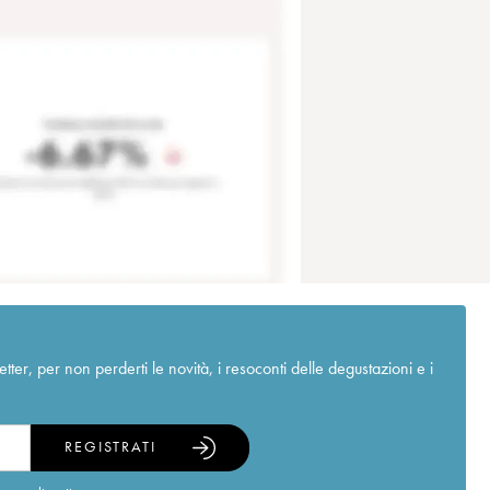
r, per non perderti le novità, i resoconti delle degustazioni e i
REGISTRATI