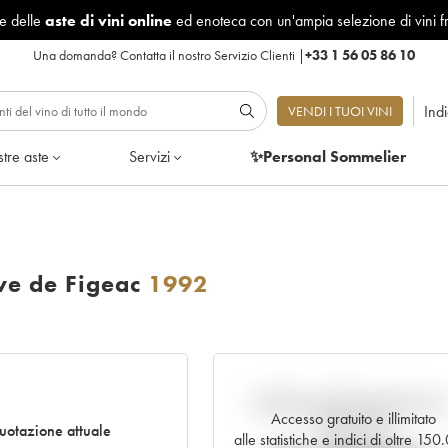
le delle
aste di vini online
ed enoteca con un'ampia selezione di vini f
Una domanda?
Contatta il nostro Servizio Clienti
|
+33 1 56 05 86 10
Ind
VENDI I TUOI VINI
tre aste
Servizi
✨Personal Sommelier
e de Figeac
1992
Andamento della quotazione i
Accesso gratuito e illimitato
tempo reale
otazione attuale
alle statistiche e indici di oltre 15