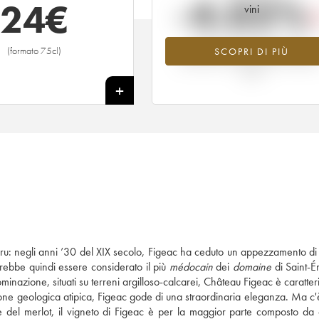
-4.02%
24
€
vini
Tendenza al ribasso per il valore
(formato 75cl)
SCOPRI DI PIÙ
dell'annata 1992 nel 2026 rispetto 
2025
+
 Cru: negli anni ’30 del XIX secolo, Figeac ha ceduto un appezzamento di 
rebbe quindi essere considerato il più
médocain
dei
domaine
di Saint-É
inazione, situati su terreni argilloso-calcarei, Château Figeac è caratter
one geologica atipica, Figeac gode di una straordinaria eleganza. Ma c'è
one del merlot, il vigneto di Figeac è per la maggior parte composto da