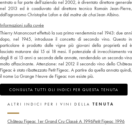
entrato a far parte dell’azienda nel 2002, è diventato direttore generale
nel 2013 ed è coadiuvato dal direttore tecnico Romain Jean-Pierre,
dall'agronomo Christophe Lafon e dal
maître de chai
Jean Albino.
Informazioni sulla cuvée
Thierry Manoncourt effettuò la sua prima vendemmia nel 1943: due anni
dopo, nel 1945, introdusse il concetto di secondo vino. Questo in
particolare è prodotto dalle vigne più giovani della proprietà ed è
lasciato maturare dai 15 ai 18 mesi. Il potenziale di invecchiamento va
dagli 8 ai 15 anni a seconda delle annate, rendendolo un secondo vino
molto affascinante. Attenzione: nel 2012 il secondo vino dello Château
Figeac è stato ribattezzato Petit Figeac. A partire da quella annata quindi,
il nome La Grange Neuve de Figeac non esiste più.
CONSULTA TUTTI GLI INDICI PER QUESTA TENUTA
ALTRI INDICI PER I VINI DELLA
TENUTA
Château Figeac 1er Grand Cru Classé A
1996
Petit Figeac
1996