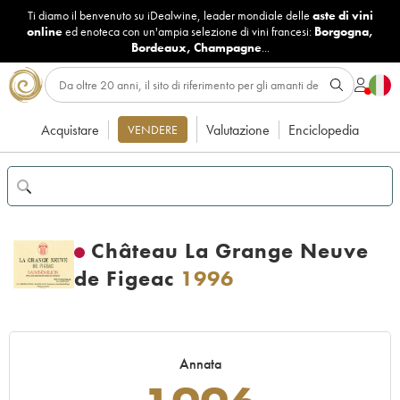
Ti diamo il benvenuto su iDealwine, leader mondiale delle
aste di vini
online
ed enoteca con un'ampia selezione di vini francesi:
Borgogna
,
Bordeaux
,
Champagne
...
Acquistare
Valutazione
Enciclopedia
VENDERE
Château La Grange Neuve
de Figeac
1996
Annata