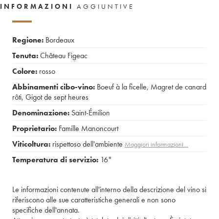
INFORMAZIONI
AGGIUNTIVE
Regione:
Bordeaux
Tenuta:
Château Figeac
Colore:
rosso
Abbinamenti cibo-vino:
Boeuf à la ficelle
,
Magret de canard
rôti
,
Gigot de sept heures
Denominazione:
Saint-Émilion
Proprietario:
Famille Manoncourt
Viticoltura:
rispettoso dell'ambiente
Maggiori informazioni…
Temperatura di servizio:
16°
Le informazioni contenute all'interno della descrizione del vino si
riferiscono alle sue caratteristiche generali e non sono
specifiche dell'annata.