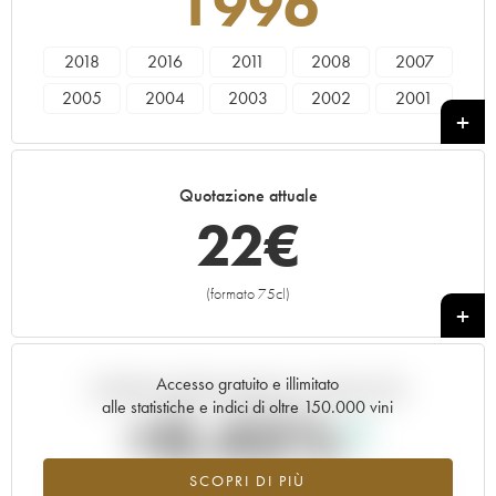
1996
2018
2016
2011
2008
2007
2005
2004
2003
2002
2001
2000
1999
1996
1995
1994
1993
1992
1990
1989
1988
Quotazione attuale
1986
1985
22
€
(formato 75cl)
+
Accesso gratuito e illimitato
Andamento della quotazione in tempo reale
alle statistiche e indici di oltre 150.000 vini
+0.45%
SCOPRI DI PIÙ
Valore in aumento per l'annata 1996 nel 2026 rispetto al 2025