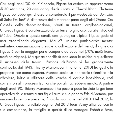
Cru: negli anni ’30 del XIX secolo, Figeac ha ceduto un appezzamento
di 30 ettari che, 20 anni dopo, diede i natali a Cheval Blanc. Château-
Figeac potrebbe quindi essere considerato il più
médocain
dei
domain
di Saint-Émilion? A differenza della maggior parte degli altri Grand Cru
Classés della denominazione, situati su terreni argilloso-calcarei,
Château Figeac è caratterizzato da un terreno ghiaioso, caratteristico del
Médoc. Grazie a questa condizione geologica atipica, Figeac gode di
una straordinaria eleganza. Ma c'è un'altra particolarità: mentre
nell'intera denominazione prevale la coltivazione del merlot, il vigneto di
Figeac è per la maggior parte composto da cabernet (70%, metà franc,
metà sauvignon). Ma queste specificità non sono le uniche a giustificare
il successo della tenuta. L'azione dell'uomo vi ha grandemente
contribuito: dal 1943, Thierry Manoncourt (morto nel 2010) ha gestito la
proprietà con mano esperta. Avendo scelto un approccio scientifico alla
viticoltura, iniziò a utilizzare delle vasche di acciaio inossidabile, così
come molti altri processi tecnici che poi altri avrebbero imitato. A partire
dagli anni ’90, Thierry Manoncourt ha poco a poco lasciato la gestione
operativa della tenuta a sua figlia Laure e suo genero Eric d'Aramon, pur
rimanendo sempre presente, fino alla sua morte nel 2010. Nel 2012, lo
Château Figeac ha voltato pagina. Dal 2013 Jean-Valmy affianca, con le
sue competenze, la famiglia in qualità di co-manager. Frédéric Faye,