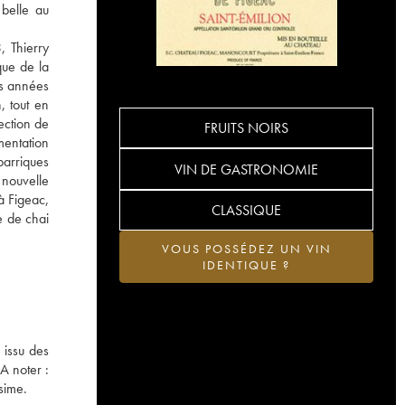
 belle au
, Thierry
que de la
es années
, tout en
ection de
FRUITS NOIRS
mentation
barriques
VIN DE GASTRONOMIE
 nouvelle
à Figeac,
CLASSIQUE
e de chai
VOUS POSSÉDEZ UN VIN
IDENTIQUE ?
 issu des
A noter :
sime.