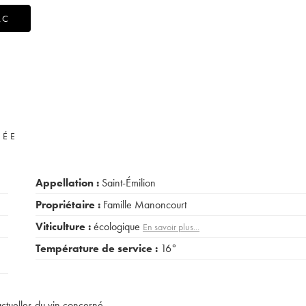
AC
VÉE
Appellation :
Saint-Émilion
Propriétaire :
Famille Manoncourt
Viticulture :
écologique
En savoir plus...
Température de service :
16°
actuelles du vin concerné.