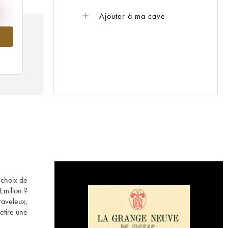
Ajouter à ma cave
992
 choix de
Emilion ?
raveleux,
etire une