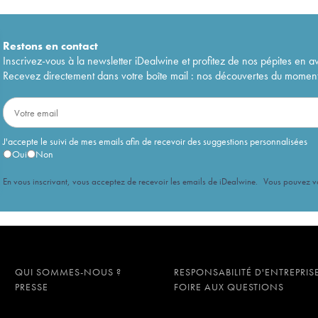
Restons en
contact
Inscrivez-vous à la newsletter iDealwine et profitez de nos pépites en a
Recevez directement dans votre boîte mail : nos découvertes du moment, 
J'accepte le suivi de mes emails afin de recevoir des suggestions personnalisées
Oui
Non
En vous inscrivant, vous acceptez de recevoir les emails de iDealwine. Vous pouvez 
QUI SOMMES-NOUS ?
RESPONSABILITÉ D'ENTREPRIS
PRESSE
FOIRE AUX QUESTIONS