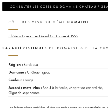
CONSULTER LES COTES DU DOMAINE CHÂTEAU FIGE
CÔTE DES VINS DU MÊME
DOMAINE
Château Figeac 1er Grand Cru Classé A
1992
CARACTÉRISTIQUES
DU DOMAINE & DE LA CU
Région :
Bordeaux
Domaine :
Château Figeac
Couleur :
rouge
Accords mets-vins :
Boeuf à la ficelle
,
Magret de canard rôti
,
Gigot de sept heures
Les informations publiées ci-dessus présentent les caractéristiques 