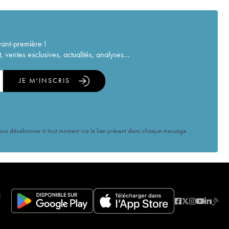
vant-première !
ventes exclusives, actualités, analyses...
JE M'INSCRIS
vous désabonner à tout moment via le lien présent dans chaque message.
E