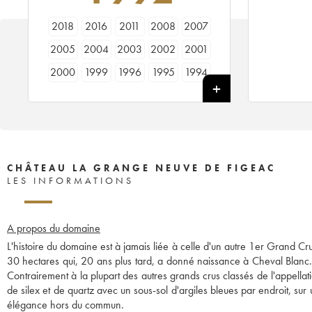
2018
2016
2011
2008
2007
2005
2004
2003
2002
2001
2000
1999
1996
1995
1994
1993
1992
1990
1989
1988
1986
1985
CHÂTEAU LA GRANGE NEUVE DE FIGEAC
LES INFORMATIONS
A propos du domaine
L'histoire du domaine est à jamais liée à celle d'un autre 1er Grand C
30 hectares qui, 20 ans plus tard, a donné naissance à Cheval Blanc. 
Contrairement à la plupart des autres grands crus classés de l'appellati
de silex et de quartz avec un sous-sol d'argiles bleues par endroit, su
élégance hors du commun.