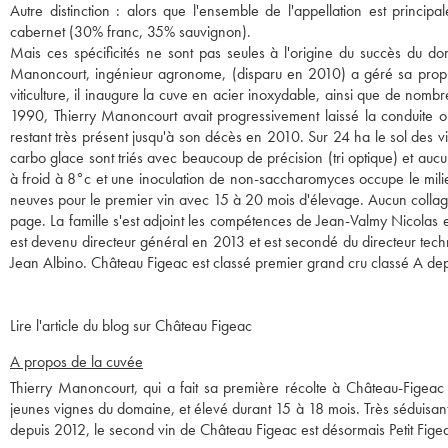
Autre distinction : alors que l'ensemble de l'appellation est princi
cabernet (30% franc, 35% sauvignon).
Mais ces spécificités ne sont pas seules à l'origine du succès du do
Manoncourt, ingénieur agronome, (disparu en 2010) a géré sa proprié
viticulture, il inaugure la cuve en acier inoxydable, ainsi que de nomb
1990, Thierry Manoncourt avait progressivement laissé la conduite o
restant très présent jusqu'à son décès en 2010. Sur 24 ha le sol des v
carbo glace sont triés avec beaucoup de précision (tri optique) et au
à froid à 8°c et une inoculation de non-saccharomyces occupe le milie
neuves pour le premier vin avec 15 à 20 mois d'élevage. Aucun collag
page. La famille s'est adjoint les compétences de Jean-Valmy Nicolas
est devenu directeur général en 2013 et est secondé du directeur tech
Jean Albino. Château Figeac est classé premier grand cru classé A de
Lire l'article du blog sur Château Figeac
A propos de la cuvée
Thierry Manoncourt, qui a fait sa première récolte à Château-Figeac 
jeunes vignes du domaine, et élevé durant 15 à 18 mois. Très séduisant,
depuis 2012, le second vin de Château Figeac est désormais Petit Fig