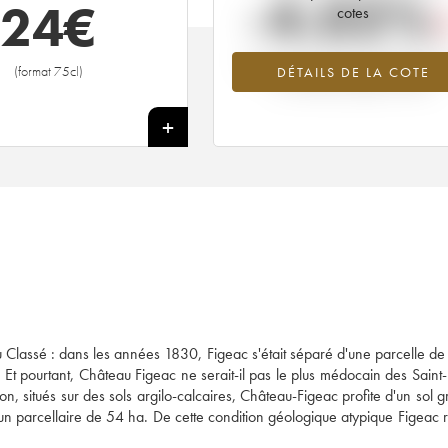
-4.02%
24
€
cotes
Tendance à la baisse du millésime 1
(format 75cl)
DÉTAILS DE LA COTE
en 2026 par rapport à 2025
+
ru Classé : dans les années 1830, Figeac s'était séparé d'une parcelle de
Et pourtant, Château Figeac ne serait-il pas le plus médocain des Saint-
on, situés sur des sols argilo-calcaires, Château-Figeac profite d'un sol g
r un parcellaire de 54 ha. De cette condition géologique atypique Figeac r