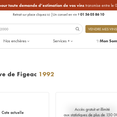
 pour toute demande d’estimation de vos vins
transmise entre le 
Retrait sur place
cliquez ici
|
Un conseil en vin ?
01 56 05 86 10
VENDRE MES VINS
Nos enchères
Services +
✨
Mon Som
e de Figeac
1992
Accès gratuit et illimité
Tendance actuelle de la cote
Cote actuelle
aux statistiques de plus de 150 