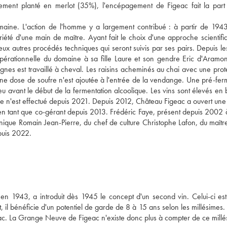
palement planté en merlot (35%), l'encépagement de Figeac fait la part
maine. L'action de l'homme y a largement contribué : à partir de 1943
té d'une main de maître. Ayant fait le choix d'une approche scientifi
reux autres procédés techniques qui seront suivis par ses pairs. Depuis l
pérationnelle du domaine à sa fille Laure et son gendre Eric d'Aramon
ignes est travaillé à cheval. Les raisins acheminés au chai avec une prot
cune dose de soufre n'est ajoutée à l'entrée de la vendange. Une pré-fer
u avant le début de la fermentation alcoolique. Les vins sont élevés en 
e n'est effectué depuis 2021. Depuis 2012, Château Figeac a ouvert une
 en tant que co-gérant depuis 2013. Frédéric Faye, présent depuis 2002 
nique Romain Jean-Pierre, du chef de culture Christophe Lafon, du maîtr
puis 2022.
en 1943, a introduit dès 1945 le concept d'un second vin. Celui-ci est
 il bénéficie d'un potentiel de garde de 8 à 15 ans selon les millésimes. 
eac. La Grange Neuve de Figeac n'existe donc plus à compter de ce millé