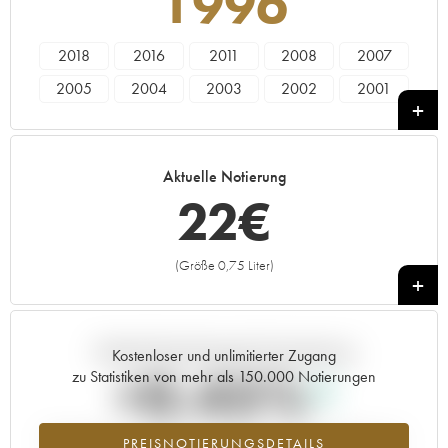
1996
2018
2016
2011
2008
2007
2005
2004
2003
2002
2001
2000
1999
1996
1995
1994
1993
1992
1990
1989
1988
Aktuelle Notierung
1986
1985
22
€
(Größe 0,75 Liter)
+
Aktuelle Entwicklung der Preisnotierung
Kostenloser und unlimitierter Zugang
+0.45%
zu Statistiken von mehr als 150.000 Notierungen
Preisanstiegs des Jahrgangs 1996 im Jahr 2026 im Vergleich zum
PREISNOTIERUNGSDETAILS