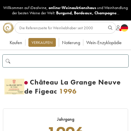
Willkommen auf iDealwine,
online-Weinauktionshaus
und
Weinhandlung
der besten Weine der Welt:
Burgund
,
Bordeaux
,
Champagne
...
Kaufen
Notierung
Wein-Enzyklopädie
VERKAUFEN
Château La Grange Neuve
de Figeac
1996
Jahrgang