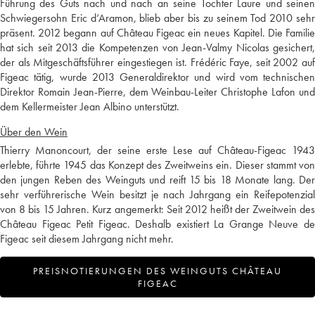
Führung des Guts nach und nach an seine Tochter Laure und seinen
Schwiegersohn Eric d‘Aramon, blieb aber bis zu seinem Tod 2010 sehr
präsent. 2012 begann auf Château Figeac ein neues Kapitel. Die Familie
hat sich seit 2013 die Kompetenzen von Jean-Valmy Nicolas gesichert,
der als Mitgeschäftsführer eingestiegen ist. Frédéric Faye, seit 2002 auf
Figeac tätig, wurde 2013 Generaldirektor und wird vom technischen
Direktor Romain Jean-Pierre, dem Weinbau-Leiter Christophe Lafon und
dem Kellermeister Jean Albino unterstützt.
Über den Wein
Thierry Manoncourt, der seine erste Lese auf Château-Figeac 1943
erlebte, führte 1945 das Konzept des Zweitweins ein. Dieser stammt von
den jungen Reben des Weinguts und reift 15 bis 18 Monate lang. Der
sehr verführerische Wein besitzt je nach Jahrgang ein Reifepotenzial
von 8 bis 15 Jahren. Kurz angemerkt: Seit 2012 heißt der Zweitwein des
Château Figeac Petit Figeac. Deshalb existiert La Grange Neuve de
Figeac seit diesem Jahrgang nicht mehr.
PREISNOTIERUNGEN DES WEINGUTS CHÂTEAU
FIGEAC