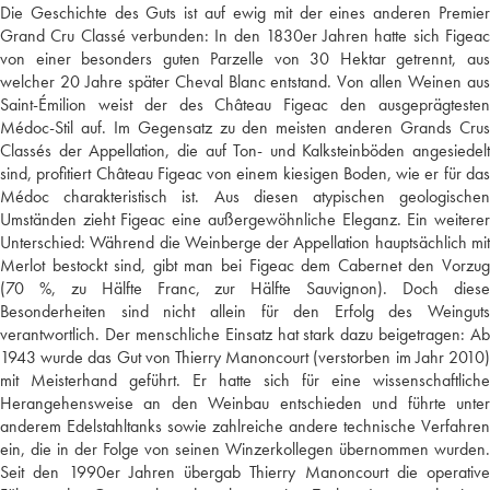
Die Geschichte des Guts ist auf ewig mit der eines anderen Premier
Grand Cru Classé verbunden: In den 1830er Jahren hatte sich Figeac
von einer besonders guten Parzelle von 30 Hektar getrennt, aus
welcher 20 Jahre später Cheval Blanc entstand. Von allen Weinen aus
Saint-Émilion weist der des Château Figeac den ausgeprägtesten
Médoc-Stil auf. Im Gegensatz zu den meisten anderen Grands Crus
Classés der Appellation, die auf Ton- und Kalksteinböden angesiedelt
sind, profitiert Château Figeac von einem kiesigen Boden, wie er für das
Médoc charakteristisch ist. Aus diesen atypischen geologischen
Umständen zieht Figeac eine außergewöhnliche Eleganz. Ein weiterer
Unterschied: Während die Weinberge der Appellation hauptsächlich mit
Merlot bestockt sind, gibt man bei Figeac dem Cabernet den Vorzug
(70 %, zu Hälfte Franc, zur Hälfte Sauvignon). Doch diese
Besonderheiten sind nicht allein für den Erfolg des Weinguts
verantwortlich. Der menschliche Einsatz hat stark dazu beigetragen: Ab
1943 wurde das Gut von Thierry Manoncourt (verstorben im Jahr 2010)
mit Meisterhand geführt. Er hatte sich für eine wissenschaftliche
Herangehensweise an den Weinbau entschieden und führte unter
anderem Edelstahltanks sowie zahlreiche andere technische Verfahren
ein, die in der Folge von seinen Winzerkollegen übernommen wurden.
Seit den 1990er Jahren übergab Thierry Manoncourt die operative