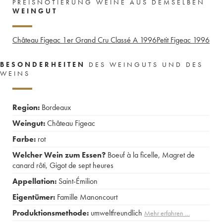
PREISNOTIERUNG WEINE AUS DEMSELBEN
WEINGUT
Château Figeac 1er Grand Cru Classé A
1996
Petit Figeac
1996
BESONDERHEITEN
DES WEINGUTS UND DES
WEINS
Region:
Bordeaux
Weingut:
Château Figeac
Farbe:
rot
Welcher Wein zum Essen?
Boeuf à la ficelle
,
Magret de
canard rôti
,
Gigot de sept heures
Appellation:
Saint-Émilion
Eigentümer:
Famille Manoncourt
Produktionsmethode:
umweltfreundlich
Mehr erfahren …