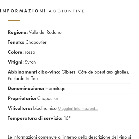
INFORMAZIONI
AGGIUNTIVE
Regione:
Valle del Rodano
Tenuta:
Chapoutier
Colore:
rosso
Vitigni:
Syrah
Abbinamenti cibo-vino:
Gibiers
,
Côte de boeuf aux girolles
,
Poularde truffée
Denominazione:
Hermitage
Proprietario:
Chapoutier
Viticoltura:
biodinamico
Maggiori informazioni…
Temperatura di servizio:
16°
Le informazioni contenute all'interno della descrizione del vino si