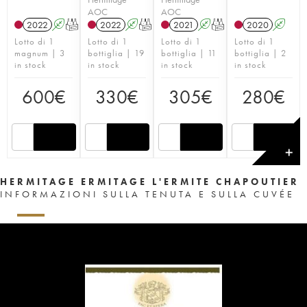
AOC
AOC
2022
A
T
2022
A
T
2021
A
T
2020
A
Lotto di 1
Lotto di 1
Lotto di 1
Lotto di 1
magnum | 3
bottiglia | 19
bottiglia | 11
bottiglia | 2
in stock
in stock
in stock
in stock
600
€
330
€
305
€
280
€
✕
HERMITAGE ERMITAGE L'ERMITE CHAPOUTIER
INFORMAZIONI SULLA TENUTA E SULLA CUVÉE