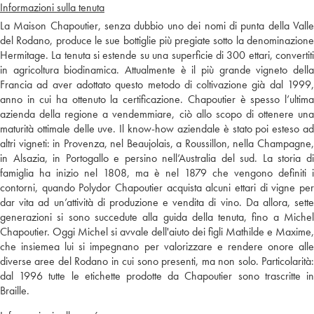
Informazioni sulla tenuta
La Maison Chapoutier, senza dubbio uno dei nomi di punta della Valle
del Rodano, produce le sue bottiglie più pregiate sotto la denominazione
Hermitage. La tenuta si estende su una superficie di 300 ettari, convertiti
in agricoltura biodinamica. Attualmente è il più grande vigneto della
Francia ad aver adottato questo metodo di coltivazione già dal 1999,
anno in cui ha ottenuto la certificazione. Chapoutier è spesso l’ultima
azienda della regione a vendemmiare, ciò allo scopo di ottenere una
maturità ottimale delle uve. Il know-how aziendale è stato poi esteso ad
altri vigneti: in Provenza, nel Beaujolais, a Roussillon, nella Champagne,
in Alsazia, in Portogallo e persino nell’Australia del sud. La storia di
famiglia ha inizio nel 1808, ma è nel 1879 che vengono definiti i
contorni, quando Polydor Chapoutier acquista alcuni ettari di vigne per
dar vita ad un’attività di produzione e vendita di vino. Da allora, sette
generazioni si sono succedute alla guida della tenuta, fino a Michel
Chapoutier. Oggi Michel si avvale dell'aiuto dei figli Mathilde e Maxime,
che insiemea lui si impegnano per valorizzare e rendere onore alle
diverse aree del Rodano in cui sono presenti, ma non solo. Particolarità:
dal 1996 tutte le etichette prodotte da Chapoutier sono trascritte in
Braille.