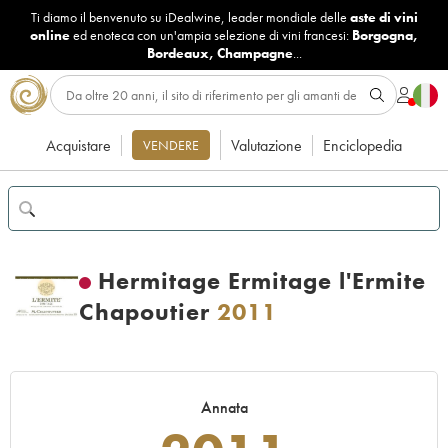
Ti diamo il benvenuto su iDealwine, leader mondiale delle
aste di vini
online
ed enoteca con un'ampia selezione di vini francesi:
Borgogna
,
Bordeaux
,
Champagne
...
Acquistare
Valutazione
Enciclopedia
VENDERE
Hermitage Ermitage l'Ermite
Chapoutier
2011
Annata