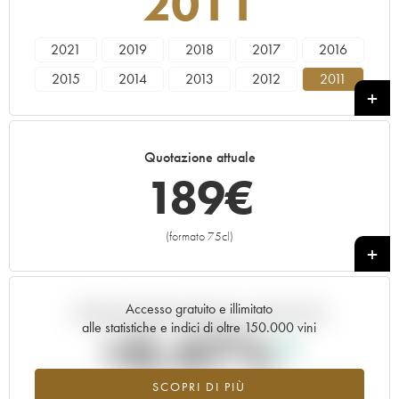
2011
2021
2019
2018
2017
2016
2015
2014
2013
2012
2011
2010
2009
2008
2007
2006
2005
2004
2003
2002
2001
Quotazione attuale
2000
1999
1998
1997
1996
189
€
(formato 75cl)
+
Accesso gratuito e illimitato
Andamento della quotazione in tempo reale
alle statistiche e indici di oltre 150.000 vini
+0.47%
SCOPRI DI PIÙ
Valore in aumento per l'annata 2011 nel 2026 rispetto al 2025