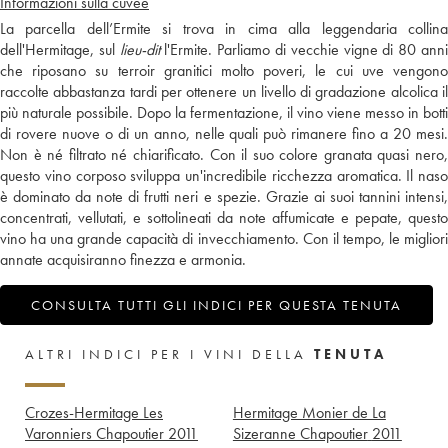
Informazioni sulla cuvée
La parcella dell’Ermite si trova in cima alla leggendaria collina
dell'Hermitage, sul
lieu-dit
l'Ermite. Parliamo di vecchie vigne di 80 ann
che riposano su terroir granitici molto poveri, le cui uve vengono
raccolte abbastanza tardi per ottenere un livello di gradazione alcolica il
più naturale possibile. Dopo la fermentazione, il vino viene messo in botti
di rovere nuove o di un anno, nelle quali può rimanere fino a 20 mesi.
Non è né filtrato né chiarificato. Con il suo colore granata quasi nero,
questo vino corposo sviluppa un'incredibile ricchezza aromatica. Il naso
è dominato da note di frutti neri e spezie. Grazie ai suoi tannini intensi,
concentrati, vellutati, e sottolineati da note affumicate e pepate, questo
vino ha una grande capacità di invecchiamento. Con il tempo, le migliori
annate acquisiranno finezza e armonia.
CONSULTA TUTTI GLI INDICI PER QUESTA TENUTA
ALTRI INDICI PER I VINI DELLA
TENUTA
Crozes-Hermitage Les
Hermitage Monier de La
Varonniers Chapoutier
2011
Sizeranne Chapoutier
2011