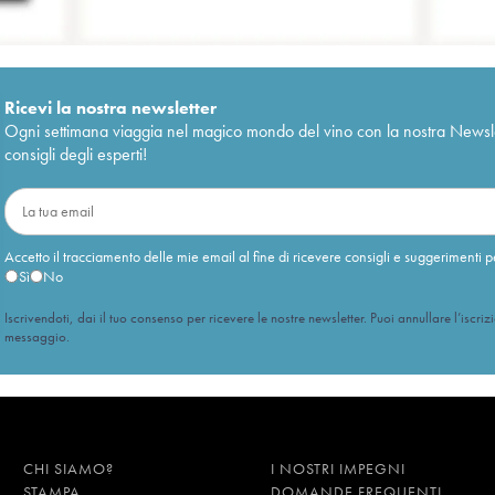
Ricevi la nostra newsletter
Ogni settimana viaggia nel magico mondo del vino con la nostra Newslette
consigli degli esperti!
Accetto il tracciamento delle mie email al fine di ricevere consigli e suggerimenti p
Sì
No
Iscrivendoti, dai il tuo consenso per ricevere le nostre newsletter. Puoi annullare l’iscriz
messaggio.
CHI SIAMO?
I NOSTRI IMPEGNI
STAMPA
DOMANDE FREQUENTI