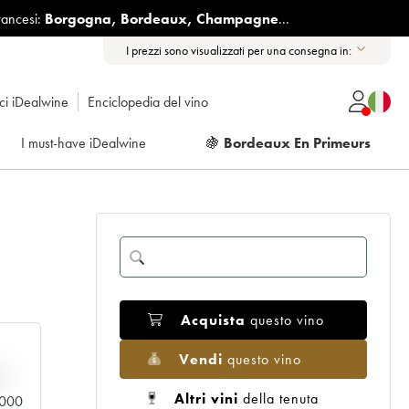
rancesi:
Borgogna
,
Bordeaux
,
Champagne
...
I prezzi sono visualizzati per una consegna in:
ici iDealwine
Enciclopedia del vino
I must-have iDealwine
🍇
Bordeaux En Primeurs
Acquista
questo vino
Vendi
questo vino
n
Altri vini
della tenuta
0.000