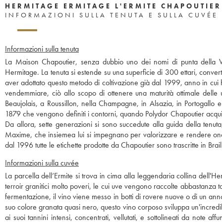
HERMITAGE ERMITAGE L'ERMITE CHAPOUTIER
INFORMAZIONI SULLA TENUTA E SULLA CUVÉE
Informazioni sulla tenuta
La Maison Chapoutier, senza dubbio uno dei nomi di punta della Va
Hermitage. La tenuta si estende su una superficie di 300 ettari, convert
aver adottato questo metodo di coltivazione già dal 1999, anno in cui h
vendemmiare, ciò allo scopo di ottenere una maturità ottimale delle 
Beaujolais, a Roussillon, nella Champagne, in Alsazia, in Portogallo e 
1879 che vengono definiti i contorni, quando Polydor Chapoutier acquista
Da allora, sette generazioni si sono succedute alla guida della tenuta
Maxime, che insiemea lui si impegnano per valorizzare e rendere onor
dal 1996 tutte le etichette prodotte da Chapoutier sono trascritte in Brail
Informazioni sulla cuvée
La parcella dell’Ermite si trova in cima alla leggendaria collina dell'He
terroir granitici molto poveri, le cui uve vengono raccolte abbastanza ta
fermentazione, il vino viene messo in botti di rovere nuove o di un anno
suo colore granata quasi nero, questo vino corposo sviluppa un'incredib
ai suoi tannini intensi, concentrati, vellutati, e sottolineati da note