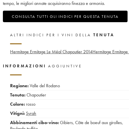
tempo, le migliori annate acquisiranno finezza e armonia.
CONSULTA TUTTI GLI INDICI PER QUESTA TENUTA
ALTRI INDICI PER I VINI DELLA
TENUTA
Hermitage Ermitage Le Méal Chapoutier
2014
Hermitage Ermitage 
INFORMAZIONI
AGGIUNTIVE
Regione:
Valle del Rodano
Tenuta:
Chapoutier
Colore:
rosso
Vitigni:
Syrah
Abbinamenti cibo-vino:
Gibiers
,
Côte de boeuf aux girolles
,
Poularde truffée