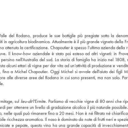
lle del Rodano, produce le sue bottiglie più pregiate sotto la deno
iti in agricoltura biodinamica. Attualmente è il più grande vigneto della F
a ottenuto la certificazione. Chapoutier è spesso l’ultima azienda della 
uve. Il know-how aziendale è stato poi esteso ad altri vigneti: in Prov
persino nell’Australia del sud. La storia di famiglia ha inizio nel 1808,
 alcuni ettari di vigne per dar vita ad un’attività di produzione e vendita
, fino a Michel Chapoutier. Oggi Michel si avvale dell'aiuto dei figli M
e alle diverse aree del Rodano in cui sono presenti, ma non solo. Parti
le.
rmitage, sul
lieu-dit
l'Ermite. Parliamo di vecchie vigne di 80 anni che ri
rdi per ottenere un livello di gradazione alcolica il più naturale possibil
, nelle quali può rimanere fino a 20 mesi. Non è né filtrato né chiarificat
ile ricchezza aromatica. Il naso è dominato da note di frutti neri e spezi
 affumicate e pepate, questo vino ha una grande capacità di invecchiament