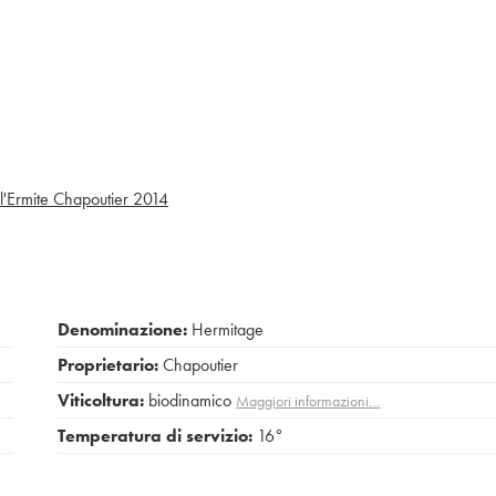
l'Ermite Chapoutier
2014
Denominazione:
Hermitage
Proprietario:
Chapoutier
Viticoltura:
biodinamico
Maggiori informazioni…
Temperatura di servizio:
16°