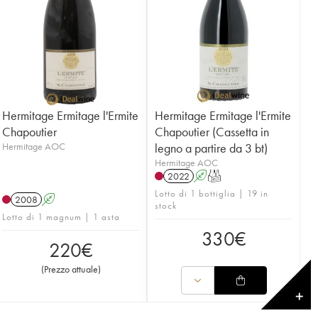
Hermitage Ermitage l'Ermite
Hermitage Ermitage l'Ermite
Chapoutier
Chapoutier (Cassetta in
Hermitage AOC
legno a partire da 3 bt)
Hermitage AOC
2022
A
T
Lotto di 1 bottiglia | 19 in
2008
A
stock
Lotto di 1 magnum | 1 asta
330
€
220
€
(
Prezzo attuale
)
✕