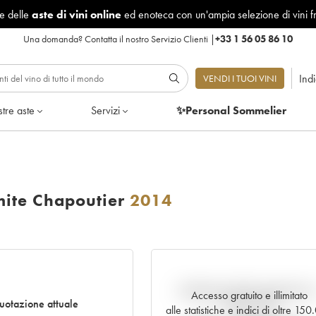
le delle
aste di vini online
ed enoteca con un'ampia selezione di vini f
Una domanda?
Contatta il nostro Servizio Clienti
|
+33 1 56 05 86 10
Ind
VENDI I TUOI VINI
tre aste
Servizi
✨Personal Sommelier
mite Chapoutier
2014
Andamento della quotazione i
Accesso gratuito e illimitato
uotazione attuale
tempo reale
alle statistiche e indici di oltre 15