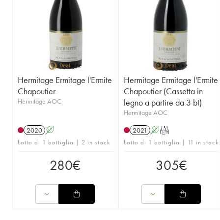
Hermitage Ermitage l'Ermite
Hermitage Ermitage l'Ermite
Chapoutier
Chapoutier (Cassetta in
Hermitage AOC
legno a partire da 3 bt)
Hermitage AOC
2020
A
2021
A
T
Lotto di 1 bottiglia | 2 in stock
Lotto di 1 bottiglia | 11 in stock
280
€
305
€