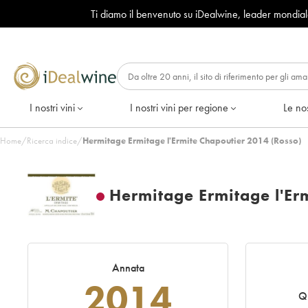
Ti diamo il benvenuto su iDealwine, leader mondia
I nostri vini
I nostri vini per regione
Le nos
Home
/
Ricerca indice
/
Hermitage Ermitage l'Ermite Chapoutier 2014 (Rosso)
Hermitage Ermitage l'Er
Annata
2014
Q