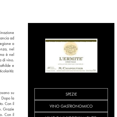
minazione
rancia ad
regione a
enza, nel
 ma è nel
 di vino.
athilde e
colarità:
posano su
SPEZIE
e. Dopo la
o. Con il
VINO GASTRONOMICO
e. Grazie
o. Con il