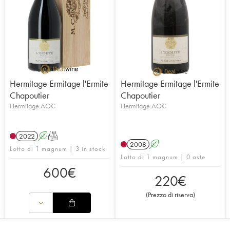
Hermitage Ermitage l'Ermite
Hermitage Ermitage l'Ermite
Chapoutier
Chapoutier
Hermitage AOC
Hermitage AOC
2022
A
T
2008
A
Lotto di 1 magnum | 3 in stock
Lotto di 1 magnum | 0 aste
600
€
220
€
(
Prezzo di riserva
)