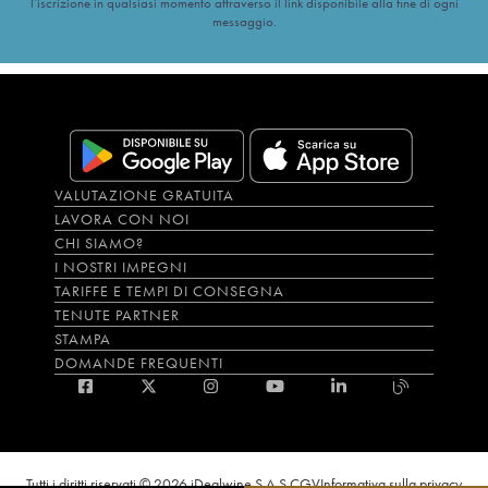
l’iscrizione in qualsiasi momento attraverso il link disponibile alla fine di ogni
messaggio.
VALUTAZIONE GRATUITA
LAVORA CON NOI
CHI SIAMO?
I NOSTRI IMPEGNI
TARIFFE E TEMPI DI CONSEGNA
TENUTE PARTNER
STAMPA
DOMANDE FREQUENTI
Tutti i diritti riservati © 2026 iDealwine S.A.S.
CGV
Informativa sulla privacy