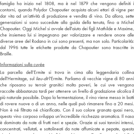
famiglia ha inizio nel 1808, ma è nel 1879 che vengono definiti i
contorni, quando Polydor Chapoutier acquista alcuni ettari di vigne per
dar vita ad un’attività di produzione e vendita di vino. Da allora, sette
generazioni si sono succedute alla guida della tenuta, fino a Michel
Chapoutier. Oggi Michel si avvale dell'aiuto dei figli Mathilde e Maxime,
che insiemea lui si impegnano per valorizzare e rendere onore alle
diverse aree del Rodano in cui sono presenti, ma non solo. Particolarità:
dal 1996 tutte le etichette prodotte da Chapoutier sono trascritte in
Braille.
Informazioni sulla cuvée
La parcella dell’Ermite si trova in cima alla leggendaria collina
dell'Hermitage, sul
lieu-dit
l'Ermite. Parliamo di vecchie vigne di 80 ann
che riposano su terroir granitici molto poveri, le cui uve vengono
raccolte abbastanza tardi per ottenere un livello di gradazione alcolica il
più naturale possibile. Dopo la fermentazione, il vino viene messo in botti
di rovere nuove o di un anno, nelle quali può rimanere fino a 20 mesi.
Non è né filtrato né chiarificato. Con il suo colore granata quasi nero,
questo vino corposo sviluppa un'incredibile ricchezza aromatica. Il naso
è dominato da note di frutti neri e spezie. Grazie ai suoi tannini intensi,
concentrati, vellutati, e sottolineati da note affumicate e pepate, questo