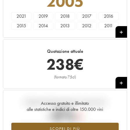
2005
2021
2019
2018
2017
2016
2015
2014
2013
2012
2011
2010
2009
2008
2007
2006
2005
2004
2003
2002
2001
Quotazione attuale
2000
1999
1998
1997
1996
238
€
(formato 75cl)
+
Andamento della quotazione in tempo reale
Accesso gratuito e illimitato
-5%
alle statistiche e indici di oltre 150.000 vini
Tendenza al ribasso per il valore dell'annata 2005 nel 2026
SCOPRI DI PIÙ