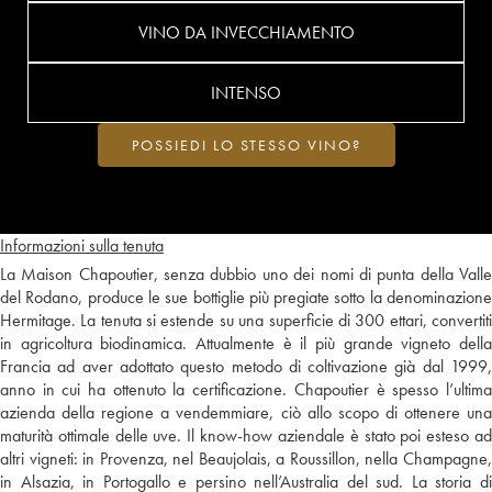
VINO DA INVECCHIAMENTO
INTENSO
POSSIEDI LO STESSO VINO?
Informazioni sulla tenuta
La Maison Chapoutier, senza dubbio uno dei nomi di punta della Valle
del Rodano, produce le sue bottiglie più pregiate sotto la denominazione
Hermitage. La tenuta si estende su una superficie di 300 ettari, convertiti
in agricoltura biodinamica. Attualmente è il più grande vigneto della
Francia ad aver adottato questo metodo di coltivazione già dal 1999,
anno in cui ha ottenuto la certificazione. Chapoutier è spesso l’ultima
azienda della regione a vendemmiare, ciò allo scopo di ottenere una
maturità ottimale delle uve. Il know-how aziendale è stato poi esteso ad
altri vigneti: in Provenza, nel Beaujolais, a Roussillon, nella Champagne,
in Alsazia, in Portogallo e persino nell’Australia del sud. La storia di