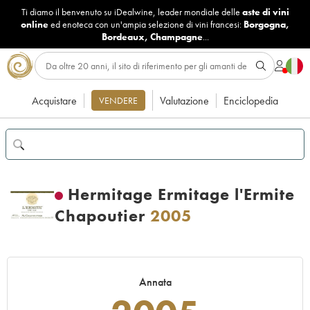
Ti diamo il benvenuto su iDealwine, leader mondiale delle
aste di vini
online
ed enoteca con un'ampia selezione di vini francesi:
Borgogna
,
Bordeaux
,
Champagne
...
Acquistare
Valutazione
Enciclopedia
VENDERE
Hermitage Ermitage l'Ermite
Chapoutier
2005
Annata