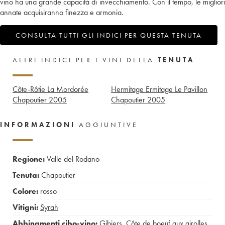
vino ha una grande capacità di invecchiamento. Con il tempo, le migliori
annate acquisiranno finezza e armonia.
CONSULTA TUTTI GLI INDICI PER QUESTA TENUTA
ALTRI INDICI PER I VINI DELLA
TENUTA
Côte-Rôtie La Mordorée
Hermitage Ermitage Le Pavillon
Chapoutier
2005
Chapoutier
2005
INFORMAZIONI
AGGIUNTIVE
Regione:
Valle del Rodano
Tenuta:
Chapoutier
Colore:
rosso
Vitigni:
Syrah
Abbinamenti cibo-vino:
Gibiers
,
Côte de boeuf aux girolles
,