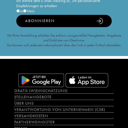
Ich stimme dem E-Mail-Tracking zu, um personalisierte
Empfehlungen zu erhalten
Ja
Nein
ABONNIEREN
Mit Ihrer Anmeldung erhalten Sie exklusiv ausgewählte Neuigkeiten, Angebote
und Einblicke von iDealwine.
Sie können sich jederzeit unkompliziert über den Link in jeder E-Mail abmelden.
GRATIS (W)EINSCHÄTZUNG
STELLENANGEBOTE
ÜBER UNS
VERANTWORTUNG VON UNTERNEHMEN (CSR)
VERSANDKOSTEN
PARTNERWEINGÜTER