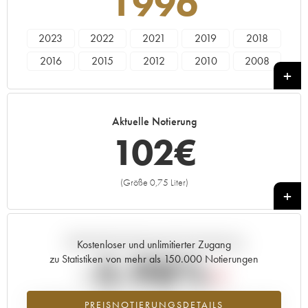
1996
2023
2022
2021
2019
2018
2016
2015
2012
2010
2008
2007
2006
2005
2003
1998
1997
1996
1988
1985
1973
Aktuelle Notierung
102
€
(Größe 0,75 Liter)
+
Aktuelle Entwicklung der Preisnotierung
Kostenloser und unlimitierter Zugang
-5.98%
zu Statistiken von mehr als 150.000 Notierungen
Preisabfall des Jahrgangs 1996 im Jahr 2026 im Vergleich zum Jahr
PREISNOTIERUNGSDETAILS