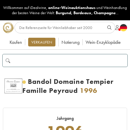
Willkommen auf iDealwine,
online-Weinauktionshaus
und
Weinhandlung
der besten Weine der Welt:
Burgund
,
Bordeaux
,
Champagne
...
Kaufen
Notierung
Wein-Enzyklopädie
VERKAUFEN
Bandol Domaine Tempier
Famille Peyraud
1996
Jahrgang