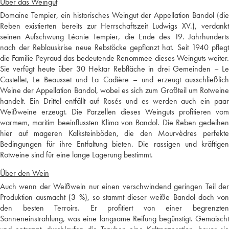
Über das Weingut
Domaine Tempier, ein historisches Weingut der Appellation Bandol (die
Reben existierten bereits zur Herrschaftszeit Ludwigs XV.), verdankt
seinen Aufschwung Léonie Tempier, die Ende des 19. Jahrhunderts
nach der Reblauskrise neue Rebstöcke gepflanzt hat. Seit 1940 pflegt
die Familie Peyraud das bedeutende Renommee dieses Weinguts weiter.
Sie verfügt heute über 30 Hektar Rebfläche in drei Gemeinden – Le
Castellet, Le Beausset und La Cadière – und erzeugt ausschließlich
Weine der Appellation Bandol, wobei es sich zum Großteil um Rotweine
handelt. Ein Drittel entfällt auf Rosés und es werden auch ein paar
Weißweine erzeugt. Die Parzellen dieses Weinguts profitieren vom
warmem, maritim beeinflussten Klima von Bandol. Die Reben gedeihen
hier auf mageren Kalksteinböden, die den Mourvèdres perfekte
Bedingungen für ihre Entfaltung bieten. Die rassigen und kräftigen
Rotweine sind für eine lange Lagerung bestimmt.
Über den Wein
Auch wenn der Weißwein nur einen verschwindend geringen Teil der
Produktion ausmacht (3 %), so stammt dieser weiße Bandol doch von
den besten Terroirs. Er profitiert von einer begrenzten
Sonneneinstrahlung, was eine langsame Reifung begünstigt. Gemaischt