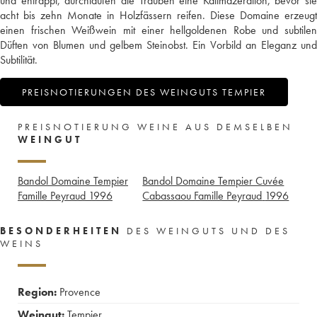
und entrappt, durchlaufen die Trauben eine Kaltmazeration, bevor sie
acht bis zehn Monate in Holzfässern reifen. Diese Domaine erzeugt
einen frischen Weißwein mit einer hellgoldenen Robe und subtilen
Düften von Blumen und gelbem Steinobst. Ein Vorbild an Eleganz und
Subtilität.
PREISNOTIERUNGEN DES WEINGUTS TEMPIER
PREISNOTIERUNG WEINE AUS DEMSELBEN
WEINGUT
Bandol Domaine Tempier
Bandol Domaine Tempier Cuvée
Famille Peyraud
1996
Cabassaou Famille Peyraud
1996
BESONDERHEITEN
DES WEINGUTS UND DES
WEINS
Region:
Provence
Weingut:
Tempier