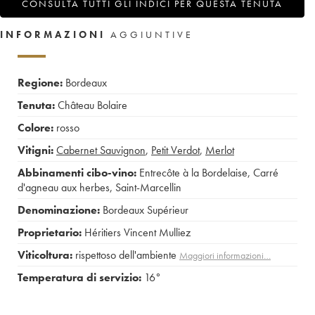
CONSULTA TUTTI GLI INDICI PER QUESTA TENUTA
INFORMAZIONI
AGGIUNTIVE
Regione:
Bordeaux
Tenuta:
Château Bolaire
Colore:
rosso
Vitigni:
Cabernet Sauvignon
,
Petit Verdot
,
Merlot
Abbinamenti cibo-vino:
Entrecôte à la Bordelaise
,
Carré
d'agneau aux herbes
,
Saint-Marcellin
Denominazione:
Bordeaux Supérieur
Proprietario:
Héritiers Vincent Mulliez
Viticoltura:
rispettoso dell'ambiente
Maggiori informazioni…
Temperatura di servizio:
16°