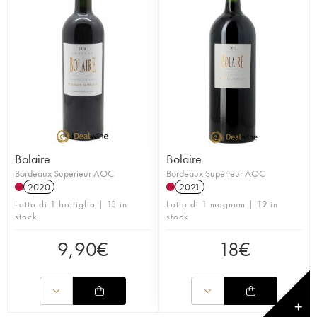
Bolaire
Bolaire
Bordeaux Supérieur AOC
Bordeaux Supérieur AOC
2020
2021
Lotto di 1 bottiglia | 13 in
Lotto di 1 magnum | 19 in
stock
stock
9,90
€
18
€
✕