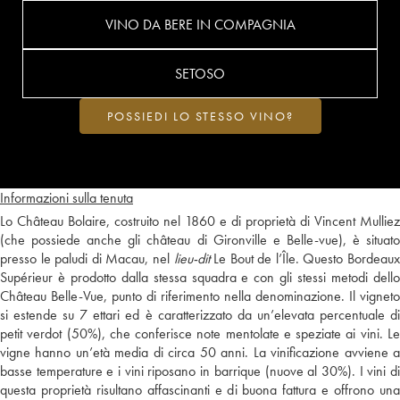
VINO DA BERE IN COMPAGNIA
SETOSO
POSSIEDI LO STESSO VINO?
Informazioni sulla tenuta
Lo Château Bolaire, costruito nel 1860 e di proprietà di Vincent Mulliez
(che possiede anche gli château di Gironville e Belle-vue), è situato
presso le paludi di Macau, nel
lieu-dit
Le Bout de l’Île. Questo Bordeaux
Supérieur è prodotto dalla stessa squadra e con gli stessi metodi dello
Château Belle-Vue, punto di riferimento nella denominazione. Il vigneto
si estende su 7 ettari ed è caratterizzato da un’elevata percentuale di
petit verdot (50%), che conferisce note mentolate e speziate ai vini. Le
vigne hanno un’età media di circa 50 anni. La vinificazione avviene a
basse temperature e i vini riposano in barrique (nuove al 30%). I vini di
questa proprietà risultano affascinanti e di buona fattura e offrono una