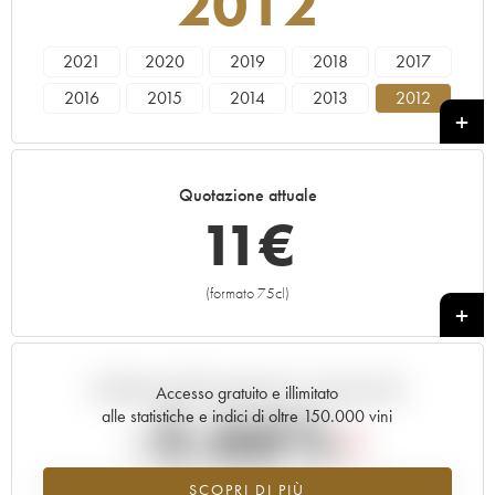
2012
2021
2020
2019
2018
2017
2016
2015
2014
2013
2012
2011
2010
2009
2008
2007
2006
2005
Quotazione attuale
11
€
(formato 75cl)
+
Andamento della quotazione in tempo reale
Accesso gratuito e illimitato
-5.66%
alle statistiche e indici di oltre 150.000 vini
Tendenza al ribasso per il valore dell'annata 2012 nel 2026 rispetto
SCOPRI DI PIÙ