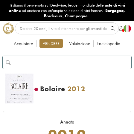
Ti diamo il benvenuto su iDealwine, leader mondiale delle
aste di vini
online
ed enoteca con un'ampia selezione di vini francesi:
Borgogna
,
Bordeaux
,
Champagne
...
Acquistare
Valutazione
Enciclopedia
VENDERE
Bolaire
2012
Annata