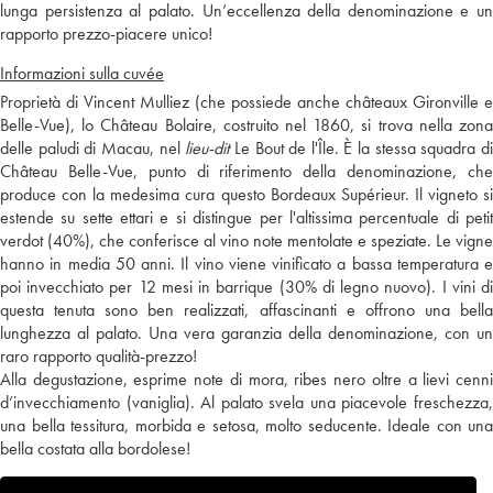
lunga persistenza al palato. Un’eccellenza della denominazione e un
rapporto prezzo-piacere unico!
Informazioni sulla cuvée
Proprietà di Vincent Mulliez (che possiede anche châteaux Gironville e
Belle-Vue), lo Château Bolaire, costruito nel 1860, si trova nella zona
delle paludi di Macau, nel
lieu-dit
Le Bout de l'Île. È la stessa squadra d
Château Belle-Vue, punto di riferimento della denominazione, che
produce con la medesima cura questo Bordeaux Supérieur. Il vigneto si
estende su sette ettari e si distingue per l'altissima percentuale di petit
verdot (40%), che conferisce al vino note mentolate e speziate. Le vigne
hanno in media 50 anni. Il vino viene vinificato a bassa temperatura e
poi invecchiato per 12 mesi in barrique (30% di legno nuovo). I vini di
questa tenuta sono ben realizzati, affascinanti e offrono una bella
lunghezza al palato. Una vera garanzia della denominazione, con un
raro rapporto qualità-prezzo!
Alla degustazione, esprime note di mora, ribes nero oltre a lievi cenni
d’invecchiamento (vaniglia). Al palato svela una piacevole freschezza,
una bella tessitura, morbida e setosa, molto seducente. Ideale con una
bella costata alla bordolese!