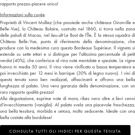
rapporto prezzo-piacere unico!
Informazioni sulla cuvée
Proprietà di Vincent Mulliez (che possiede anche châteaux Gironville e
Belle-Vue), lo Château Bolaire, costruito nel 1860, si trova nella zona
delle paludi di Macau, nel
lieu-dit
Le Bout de l'Île. È la stessa squadra d
Château Belle-Vue, punto di riferimento della denominazione, che
produce con la medesima cura questo Bordeaux Supérieur. Il vigneto si
estende su sette ettari e si distingue per l'altissima percentuale di petit
verdot (40%), che conferisce al vino note mentolate e speziate. Le vigne
hanno in media 50 anni. Il vino viene vinificato a bassa temperatura e
poi invecchiato per 12 mesi in barrique (30% di legno nuovo). I vini di
questa tenuta sono ben realizzati, affascinanti e offrono una bella
lunghezza al palato. Una vera garanzia della denominazione, con un
raro rapporto qualità-prezzo!
Alla degustazione, esprime note di mora, ribes nero oltre a lievi cenni
d’invecchiamento (vaniglia). Al palato svela una piacevole freschezza,
una bella tessitura, morbida e setosa, molto seducente. Ideale con una
bella costata alla bordolese!
CONSULTA TUTTI GLI INDICI PER QUESTA TENUTA