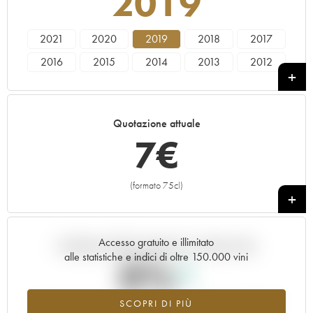
2019
2021
2020
2019
2018
2017
2016
2015
2014
2013
2012
2011
2010
2009
2008
2007
2006
2005
Quotazione attuale
7
€
(formato 75cl)
+
Accesso gratuito e illimitato
Andamento della quotazione in tempo reale
alle statistiche e indici di oltre 150.000 vini
0%
SCOPRI DI PIÙ
Valore in aumento per l'annata 2019 nel 2026 rispetto al 2025