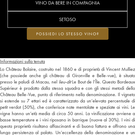
VINO DA BERE IN COMPAGNIA
SETOSO
POSSIEDI LO STESSO VINO?
Informazioni sulla tenuta
Lo Château Bolaire, costruito nel 1860 e di proprietà di Vincent Mulliez
(che possiede anche gli château di Gironville e Belle-vue), è situato
presso le paludi di Macau, nel
lieu-dit
Le Bout de l’Île. Questo Bordeaux
Supérieur è prodotto dalla stessa squadra e con gli stessi metodi dello
Château Belle-Vue, punto di riferimento nella denominazione. Il vigneto
si estende su 7 ettari ed è caratterizzato da un’elevata percentuale di
petit verdot (50%), che conferisce note mentolate e speziate ai vini. Le
vigne hanno un’età media di circa 50 anni. La vinificazione avviene a
basse temperature e i vini riposano in barrique (nuove al 30%). I vini di
questa proprietà risultano affascinanti e di buona fattura e offrono una
lunga persistenza al palato. Un’eccellenza della denominazione e un