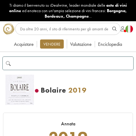
Ti diamo il benvenuto su iDealwine, leader mondiale delle
aste di vini
online
ed enoteca con un'ampia selezione di vini francesi:
Borgogna
,
Bordeaux
,
Champagne
...
Acquistare
Valutazione
Enciclopedia
VENDERE
Bolaire
2019
Annata