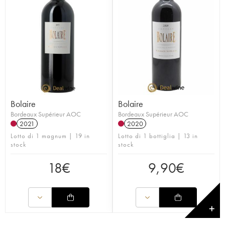
Bolaire
Bolaire
Bordeaux Supérieur AOC
Bordeaux Supérieur AOC
2021
2020
Lotto di 1 magnum | 19 in
Lotto di 1 bottiglia | 13 in
stock
stock
18
€
9,90
€
✕