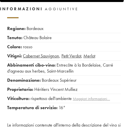
INFORMAZIONI
AGGIUNTIVE
Regione:
Bordeaux
Tenuta:
Château Bolaire
Colore:
rosso
Vitigni:
Cabernet Sauvignon
,
Petit Verdot
,
Merlot
Abbinamenti cibo-vino:
Entrecôte à la Bordelaise
,
Carré
d'agneau aux herbes
,
Saint-Marcellin
Denominazione:
Bordeaux Supérieur
Proprietario:
Héritiers Vincent Mulliez
Viticoltura:
rispettoso dell'ambiente
Maggiori informazioni…
Temperatura di servizio:
16°
Le informazioni contenute all'interno della descrizione del vino si