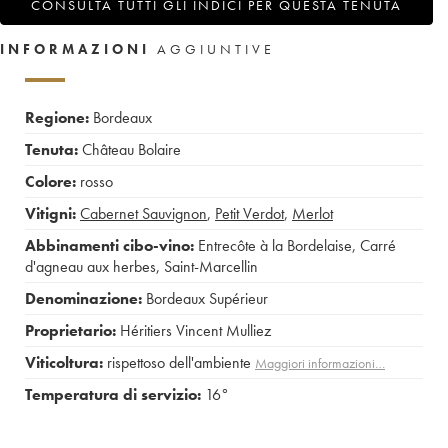
CONSULTA TUTTI GLI INDICI PER QUESTA TENUTA
INFORMAZIONI
AGGIUNTIVE
Regione:
Bordeaux
Tenuta:
Château Bolaire
Colore:
rosso
Vitigni:
Cabernet Sauvignon
,
Petit Verdot
,
Merlot
Abbinamenti cibo-vino:
Entrecôte à la Bordelaise
,
Carré
d'agneau aux herbes
,
Saint-Marcellin
Denominazione:
Bordeaux Supérieur
Proprietario:
Héritiers Vincent Mulliez
Viticoltura:
rispettoso dell'ambiente
Maggiori informazioni…
Temperatura di servizio:
16°