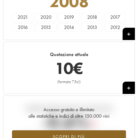
2008
2021
2020
2019
2018
2017
2016
2015
2014
2013
2012
2011
2010
2009
2008
2007
2006
2005
Quotazione attuale
10
€
(formato 75cl)
+
Andamento della quotazione in tempo reale
Accesso gratuito e illimitato
-0.6%
alle statistiche e indici di oltre 150.000 vini
Tendenza al ribasso per il valore dell'annata 2008 nel 2026
SCOPRI DI PIÙ