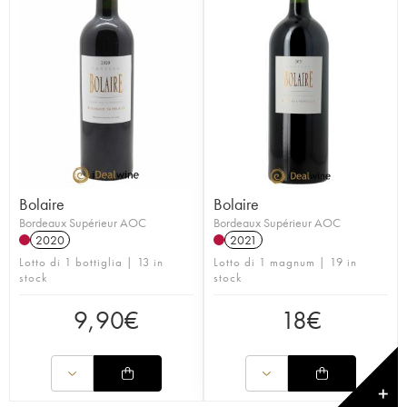
Bolaire
Bolaire
Bordeaux Supérieur AOC
Bordeaux Supérieur AOC
2020
2021
Lotto di 1 bottiglia | 13 in
Lotto di 1 magnum | 19 in
stock
stock
9,90
€
18
€
✕