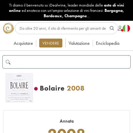
Ti diamo il benvenuto su iDealwine, leader mondiale delle
aste di vini
online
ed enoteca con un'ampia selezione di vini francesi:
Borgogna
,
Bordeaux
,
Champagne
...
Acquistare
Valutazione
Enciclopedia
VENDERE
Bolaire
2008
Annata