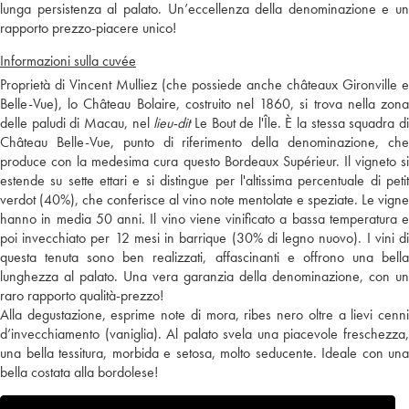
lunga persistenza al palato. Un’eccellenza della denominazione e un
rapporto prezzo-piacere unico!
Informazioni sulla cuvée
Proprietà di Vincent Mulliez (che possiede anche châteaux Gironville e
Belle-Vue), lo Château Bolaire, costruito nel 1860, si trova nella zona
delle paludi di Macau, nel
lieu-dit
Le Bout de l'Île. È la stessa squadra d
Château Belle-Vue, punto di riferimento della denominazione, che
produce con la medesima cura questo Bordeaux Supérieur. Il vigneto si
estende su sette ettari e si distingue per l'altissima percentuale di petit
verdot (40%), che conferisce al vino note mentolate e speziate. Le vigne
hanno in media 50 anni. Il vino viene vinificato a bassa temperatura e
poi invecchiato per 12 mesi in barrique (30% di legno nuovo). I vini di
questa tenuta sono ben realizzati, affascinanti e offrono una bella
lunghezza al palato. Una vera garanzia della denominazione, con un
raro rapporto qualità-prezzo!
Alla degustazione, esprime note di mora, ribes nero oltre a lievi cenni
d’invecchiamento (vaniglia). Al palato svela una piacevole freschezza,
una bella tessitura, morbida e setosa, molto seducente. Ideale con una
bella costata alla bordolese!