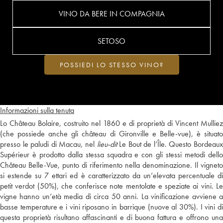
VINO DA BERE IN COMPAGNIA
SETOSO
POSSIEDI LO STESSO VINO?
Informazioni sulla tenuta
Lo Château Bolaire, costruito nel 1860 e di proprietà di Vincent Mulliez
(che possiede anche gli château di Gironville e Belle-vue), è situato
presso le paludi di Macau, nel
lieu-dit
Le Bout de l’Île. Questo Bordeaux
Supérieur è prodotto dalla stessa squadra e con gli stessi metodi dello
Château Belle-Vue, punto di riferimento nella denominazione. Il vigneto
si estende su 7 ettari ed è caratterizzato da un’elevata percentuale di
petit verdot (50%), che conferisce note mentolate e speziate ai vini. Le
vigne hanno un’età media di circa 50 anni. La vinificazione avviene a
basse temperature e i vini riposano in barrique (nuove al 30%). I vini di
questa proprietà risultano affascinanti e di buona fattura e offrono una