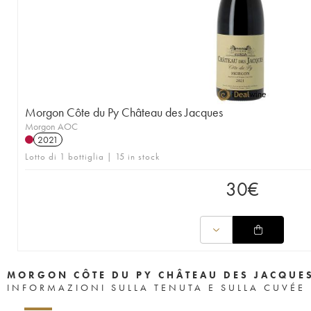
Morgon Côte du Py Château des Jacques
Morgon AOC
2021
Lotto di 1 bottiglia | 15 in stock
30
€
MORGON CÔTE DU PY CHÂTEAU DES JACQUE
INFORMAZIONI SULLA TENUTA E SULLA CUVÉE