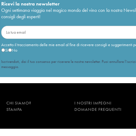
Ricevi la nostra newsletter
Ogni settimana viaggia nel magico mondo del vino con la nostra Newslette
consigli degli esperti!
Accetto il tracciamento delle mie email al fine di ricevere consigli e suggerimenti p
Sì
No
Iscrivendoti, dai il tuo consenso per ricevere le nostre newsletter. Puoi annullare l’iscriz
messaggio.
CHI SIAMO?
I NOSTRI IMPEGNI
STAMPA
DOMANDE FREQUENTI