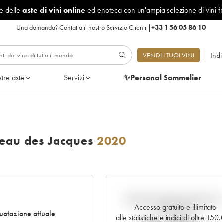
le delle
aste di vini online
ed enoteca con un'ampia selezione di vini f
Una domanda?
Contatta il nostro Servizio Clienti
|
+33 1 56 05 86 10
Ind
VENDI I TUOI VINI
tre aste
Servizi
✨Personal Sommelier
eau des Jacques
2020
Andamento della quotazione i
Accesso gratuito e illimitato
tempo reale
otazione attuale
alle statistiche e indici di oltre 15