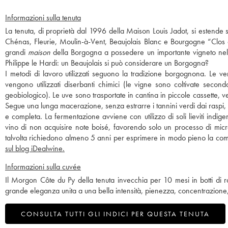
Informazioni sulla tenuta
La tenuta, di proprietà dal 1996 della Maison Louis Jadot, si estende 
Chénas, Fleurie, Moulin-à-Vent, Beaujolais Blanc e Bourgogne “Clos de
grandi
maison
della Borgogna a possedere un importante vigneto nel B
Philippe le Hardi: un Beaujolais si può considerare un Borgogna?
I metodi di lavoro utilizzati seguono la tradizione borgognona. Le 
vengono utilizzati diserbanti chimici (le vigne sono coltivate secon
geobiologico). Le uve sono trasportate in cantina in piccole cassette, 
Segue una lunga macerazione, senza estrarre i tannini verdi dai raspi,
e completa. La fermentazione avviene con utilizzo di soli lieviti indige
vino di non acquisire note boisé, favorendo solo un processo di micr
talvolta richiedono almeno 5 anni per esprimere in modo pieno la compl
sul blog iDealwine.
Informazioni sulla cuvée
Il Morgon Côte du Py della tenuta invecchia per 10 mesi in botti di
grande eleganza unita a una bella intensità, pienezza, concentrazione
CONSULTA TUTTI GLI INDICI PER QUESTA TENUTA