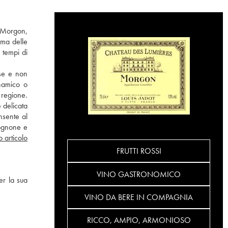
: Morgon,
ima delle
 tempi di
sse e non
inamico o
 regione.
 delicata
nsente al
gognone e
o articolo
FRUTTI ROSSI
VINO GASTRONOMICO
er la sua
VINO DA BERE IN COMPAGNIA
RICCO, AMPIO, ARMONIOSO