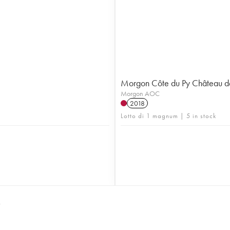
Morgon Côte du Py Château d
Morgon AOC
2018
Lotto di 1 magnum | 5 in stock
S