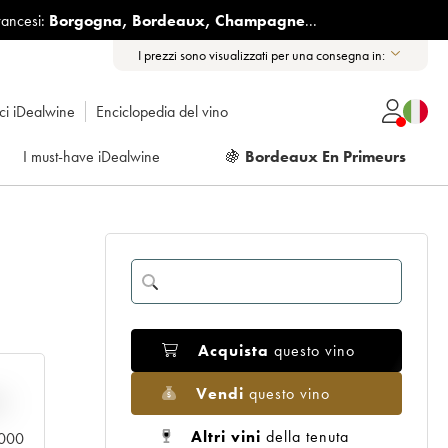
rancesi:
Borgogna
,
Bordeaux
,
Champagne
...
I prezzi sono visualizzati per una consegna in:
ici iDealwine
Enciclopedia del vino
I must-have iDealwine
🍇
Bordeaux En Primeurs
Acquista
questo vino
Vendi
questo vino
n
Altri vini
della tenuta
0.000