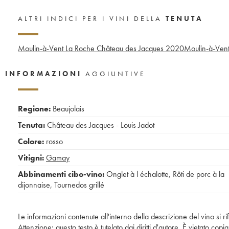
ALTRI INDICI PER I VINI DELLA
TENUTA
Moulin-à-Vent La Roche Château des Jacques
2020
Moulin-à-Vent
INFORMAZIONI
AGGIUNTIVE
Regione:
Beaujolais
Tenuta:
Château des Jacques - Louis Jadot
Colore:
rosso
Vitigni:
Gamay
Abbinamenti cibo-vino:
Onglet à l échalotte
,
Rôti de porc à la
dijonnaise
,
Tournedos grillé
Le informazioni contenute all'interno della descrizione del vino si r
Attenzione: questo testo è tutelato dai diritti d'autore. È vietato co