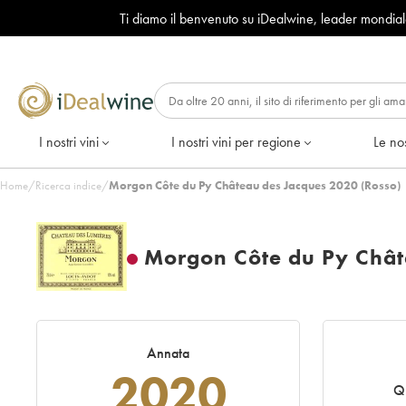
Ti diamo il benvenuto su iDealwine, leader mondia
I nostri vini
I nostri vini per regione
Le nos
Home
/
Ricerca indice
/
Morgon Côte du Py Château des Jacques 2020 (Rosso)
Morgon Côte du Py Chât
Annata
2020
Qu