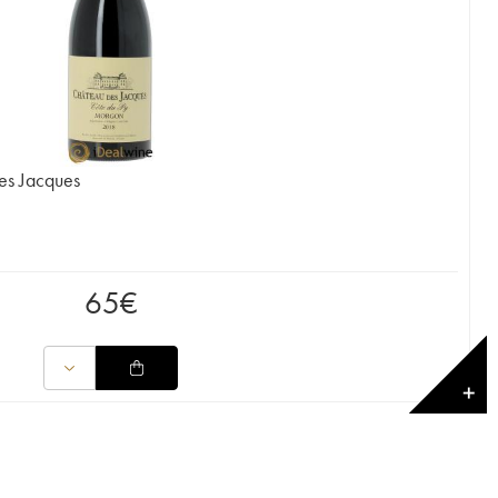
es Jacques
65
€
✕