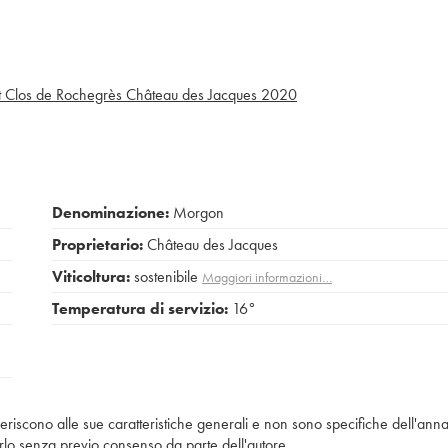
 Clos de Rochegrès Château des Jacques
2020
Denominazione:
Morgon
Proprietario:
Château des Jacques
Viticoltura:
sostenibile
Maggiori informazioni…
Temperatura di servizio:
16°
iferiscono alle sue caratteristiche generali e non sono specifiche dell'anna
piarlo senza previo consenso da parte dell'autore.