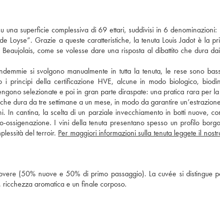
su una superficie complessiva di 69 ettari, suddivisi in 6 denominazioni
 Loyse”. Grazie a queste caratteristiche, la tenuta Louis Jadot è la pr
eaujolais, come se volesse dare una risposta al dibattito che dura dai
vendemmie si svolgono manualmente in tutta la tenuta, le rese sono ba
do i principi della certificazione HVE, alcune in modo biologico, biod
vengono selezionate e poi in gran parte diraspate: una pratica rara per la
 che dura da tre settimane a un mese, in modo da garantire un’estrazione
ni. In cantina, la scelta di un parziale invecchiamento in botti nuove, co
o-ossigenazione. I vini della tenuta presentano spesso un profilo bor
essità del terroir.
Per maggiori informazioni sulla tenuta leggete il nostr
 rovere (50% nuove e 50% di primo passaggio). La cuvée si distingue p
, ricchezza aromatica e un finale corposo.