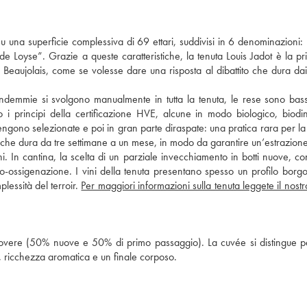
su una superficie complessiva di 69 ettari, suddivisi in 6 denominazioni
 Loyse”. Grazie a queste caratteristiche, la tenuta Louis Jadot è la pr
eaujolais, come se volesse dare una risposta al dibattito che dura dai
vendemmie si svolgono manualmente in tutta la tenuta, le rese sono ba
do i principi della certificazione HVE, alcune in modo biologico, biod
vengono selezionate e poi in gran parte diraspate: una pratica rara per la
 che dura da tre settimane a un mese, in modo da garantire un’estrazione
ni. In cantina, la scelta di un parziale invecchiamento in botti nuove, co
o-ossigenazione. I vini della tenuta presentano spesso un profilo bor
essità del terroir.
Per maggiori informazioni sulla tenuta leggete il nostr
 rovere (50% nuove e 50% di primo passaggio). La cuvée si distingue p
, ricchezza aromatica e un finale corposo.