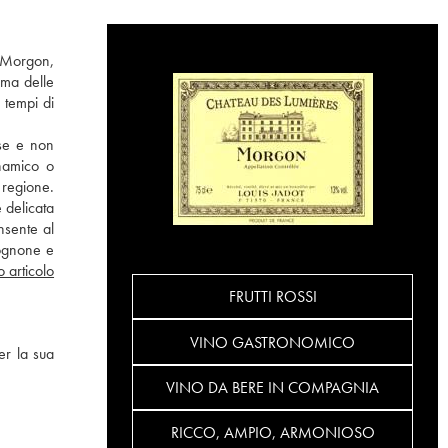
: Morgon,
ima delle
 tempi di
sse e non
inamico o
 regione.
 delicata
nsente al
gognone e
o articolo
FRUTTI ROSSI
VINO GASTRONOMICO
er la sua
VINO DA BERE IN COMPAGNIA
RICCO, AMPIO, ARMONIOSO