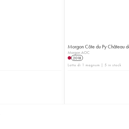
Morgon Côte du Py Château d
Morgon AOC
2018
Lotto di 1 magnum | 5 in stock
S