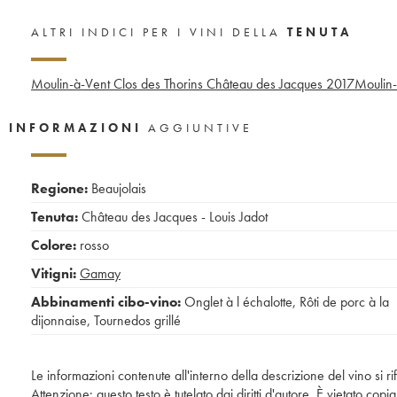
ALTRI INDICI PER I VINI DELLA
TENUTA
Moulin-à-Vent Clos des Thorins Château des Jacques
2017
Moulin-
INFORMAZIONI
AGGIUNTIVE
Regione:
Beaujolais
Tenuta:
Château des Jacques - Louis Jadot
Colore:
rosso
Vitigni:
Gamay
Abbinamenti cibo-vino:
Onglet à l échalotte
,
Rôti de porc à la
dijonnaise
,
Tournedos grillé
Le informazioni contenute all'interno della descrizione del vino si r
Attenzione: questo testo è tutelato dai diritti d'autore. È vietato co