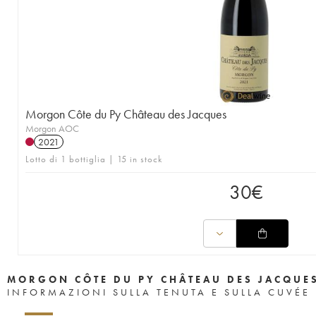
Morgon Côte du Py Château des Jacques
Morgon AOC
2021
Lotto di 1 bottiglia | 15 in stock
30
€
MORGON CÔTE DU PY CHÂTEAU DES JACQUE
INFORMAZIONI SULLA TENUTA E SULLA CUVÉE