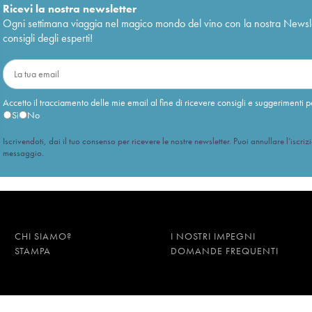
Ricevi la nostra newsletter
Ogni settimana viaggia nel magico mondo del vino con la nostra Newslette
consigli degli esperti!
Accetto il tracciamento delle mie email al fine di ricevere consigli e suggerimenti p
Sì
No
Iscrivendoti, dai il tuo consenso per ricevere le nostre newsletter. Puoi annullare l’iscriz
messaggio.
CHI SIAMO?
I NOSTRI IMPEGNI
STAMPA
DOMANDE FREQUENTI