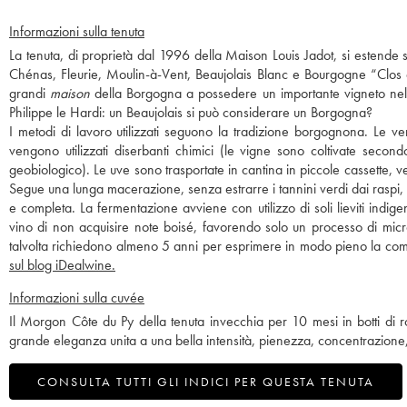
Informazioni sulla tenuta
La tenuta, di proprietà dal 1996 della Maison Louis Jadot, si estende 
Chénas, Fleurie, Moulin-à-Vent, Beaujolais Blanc e Bourgogne “Clos de
grandi
maison
della Borgogna a possedere un importante vigneto nel B
Philippe le Hardi: un Beaujolais si può considerare un Borgogna?
I metodi di lavoro utilizzati seguono la tradizione borgognona. Le 
vengono utilizzati diserbanti chimici (le vigne sono coltivate secon
geobiologico). Le uve sono trasportate in cantina in piccole cassette, 
Segue una lunga macerazione, senza estrarre i tannini verdi dai raspi,
e completa. La fermentazione avviene con utilizzo di soli lieviti indige
vino di non acquisire note boisé, favorendo solo un processo di micr
talvolta richiedono almeno 5 anni per esprimere in modo pieno la compl
sul blog iDealwine.
Informazioni sulla cuvée
Il Morgon Côte du Py della tenuta invecchia per 10 mesi in botti di
grande eleganza unita a una bella intensità, pienezza, concentrazione
CONSULTA TUTTI GLI INDICI PER QUESTA TENUTA