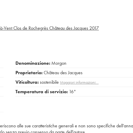
à-Vent Clos de Rochegrès Château des Jacques
2017
Denominazione:
Morgon
Proprietario:
Château des Jacques
Viticoltura:
sostenibile
Maggiori informazioni…
Temperatura di servizio:
16°
iferiscono alle sue caratteristiche generali e non sono specifiche dell'anna
piarlo senza previo consenso da parte dell'autore.