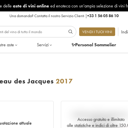
le delle
aste di vini online
ed enoteca con un'ampia selezione di vini f
Una domanda?
Contatta il nostro Servizio Clienti
|
+33 1 56 05 86 10
Ind
VENDI I TUOI VINI
tre aste
Servizi
✨Personal Sommelier
eau des Jacques
2017
Andamento della quotazione i
Accesso gratuito e illimitato
tempo reale
otazione attuale
alle statistiche e indici di oltre 15