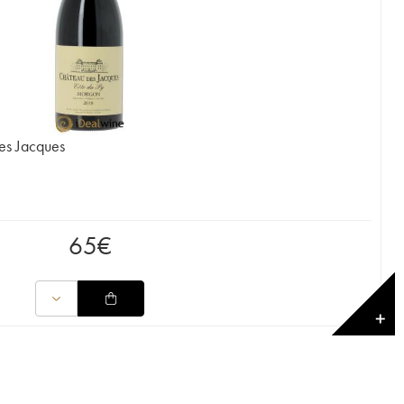
es Jacques
65
€
✕