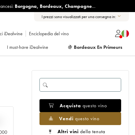
rancesi:
Borgogna
,
Bordeaux
,
Champagne
...
I prezzi sono visualizzati per una consegna in:
ici iDealwine
Enciclopedia del vino
I must-have iDealwine
🍇
Bordeaux En Primeurs
Acquista
questo vino
Vendi
questo vino
n
Altri vini
della tenuta
0.000