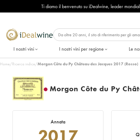
Ti diamo il benvenuto su iDealwine, leader mondia
I nostri vini
I nostri vini per regione
Le nos
Home
/
Ricerca indice
/
Morgon Côte du Py Château des Jacques 2017 (Rosso)
Morgon Côte du Py Chât
Annata
2017
Qu