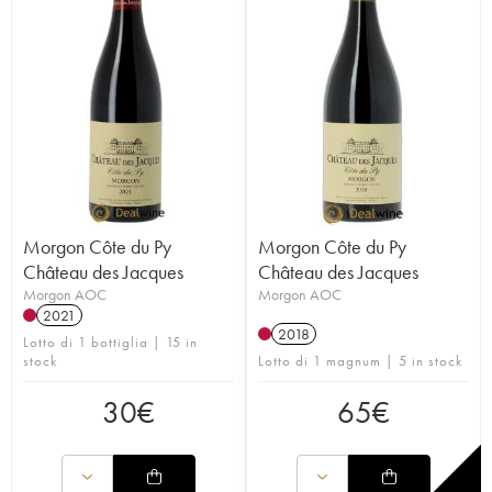
Morgon Côte du Py
Morgon Côte du Py
Château des Jacques
Château des Jacques
Morgon AOC
Morgon AOC
2021
2018
Lotto di 1 bottiglia | 15 in
stock
Lotto di 1 magnum | 5 in stock
30
€
65
€