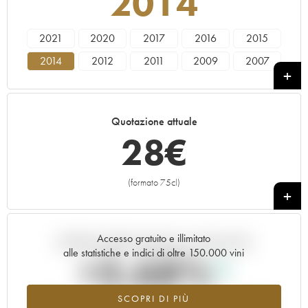
2014
2021
2020
2017
2016
2015
2014
2012
2011
2009
2007
2006
2005
2003
2002
Quotazione attuale
28
€
(formato 75cl)
+
Accesso gratuito e illimitato
Andamento della quotazione in tempo reale
alle statistiche e indici di oltre 150.000 vini
+3.68%
SCOPRI DI PIÙ
Valore in aumento per l'annata 2014 nel 2026 rispetto al 2025