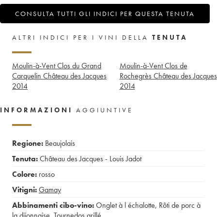
CONSULTA TUTTI GLI INDICI PER QUESTA TENUTA
ALTRI INDICI PER I VINI DELLA
TENUTA
Moulin-à-Vent Clos du Grand
Moulin-à-Vent Clos de
Carquelin Château des Jacques
Rochegrès Château des Jacques
2014
2014
INFORMAZIONI
AGGIUNTIVE
Regione:
Beaujolais
Tenuta:
Château des Jacques - Louis Jadot
Colore:
rosso
Vitigni:
Gamay
Abbinamenti cibo-vino:
Onglet à l échalotte
,
Rôti de porc à
la dijonnaise
,
Tournedos grillé