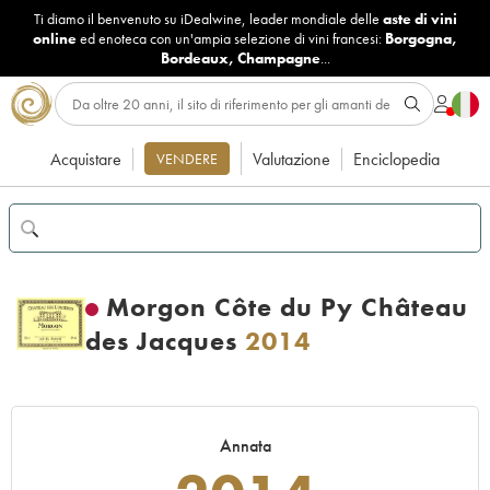
Ti diamo il benvenuto su iDealwine, leader mondiale delle
aste di vini
online
ed enoteca con un'ampia selezione di vini francesi:
Borgogna
,
Bordeaux
,
Champagne
...
Acquistare
Valutazione
Enciclopedia
VENDERE
Morgon Côte du Py Château
des Jacques
2014
Annata