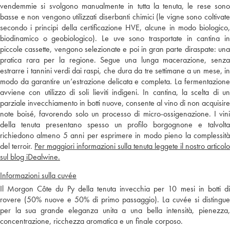
vendemmie si svolgono manualmente in tutta la tenuta, le rese sono
basse e non vengono utilizzati diserbanti chimici (le vigne sono coltivate
secondo i principi della certificazione HVE, alcune in modo biologico,
biodinamico o geobiologico). Le uve sono trasportate in cantina in
piccole cassette, vengono selezionate e poi in gran parte diraspate: una
pratica rara per la regione. Segue una lunga macerazione, senza
estrarre i tannini verdi dai raspi, che dura da tre settimane a un mese, in
modo da garantire un’estrazione delicata e completa. La fermentazione
avviene con utilizzo di soli lieviti indigeni. In cantina, la scelta di un
parziale invecchiamento in botti nuove, consente al vino di non acquisire
note boisé, favorendo solo un processo di micro-ossigenazione. I vini
della tenuta presentano spesso un profilo borgognone e talvolta
richiedono almeno 5 anni per esprimere in modo pieno la complessità
del terroir.
Per maggiori informazioni sulla tenuta leggete il nostro articolo
sul blog iDealwine.
Informazioni sulla cuvée
Il Morgon Côte du Py della tenuta invecchia per 10 mesi in botti di
rovere (50% nuove e 50% di primo passaggio). La cuvée si distingue
per la sua grande eleganza unita a una bella intensità, pienezza,
concentrazione, ricchezza aromatica e un finale corposo.