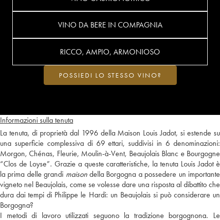
VINO DA BERE IN COMPAGNIA
RICCO, AMPIO, ARMONIOSO
POSSIEDI LO STESSO VINO?
Informazioni sulla tenuta
La tenuta, di proprietà dal 1996 della Maison Louis Jadot, si estende su
una superficie complessiva di 69 ettari, suddivisi in 6 denominazioni:
Morgon, Chénas, Fleurie, Moulin-à-Vent, Beaujolais Blanc e Bourgogne
“Clos de Loyse”. Grazie a queste caratteristiche, la tenuta Louis Jadot è
la prima delle grandi
maison
della Borgogna a possedere un important
vigneto nel Beaujolais, come se volesse dare una risposta al dibattito che
dura dai tempi di Philippe le Hardi: un Beaujolais si può considerare un
Borgogna?
I metodi di lavoro utilizzati seguono la tradizione borgognona. Le