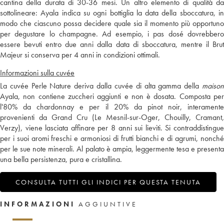
cantina della durata di 30-36 mesi. Un altro elemento di qualità da
sottolineare: Ayala indica su ogni bottiglia la data della sboccatura, in
modo che ciascuno possa decidere quale sia il momento più opportuno
per degustare lo champagne. Ad esempio, i pas dosé dovrebbero
essere bevuti entro due anni dalla data di sboccatura, mentre il Brut
Majeur si conserva per 4 anni in condizioni ottimali.
Informazioni sulla cuvée
La cuvée Perle Nature deriva dalla cuvée di alta gamma della
maison
Ayala, non contiene zuccheri aggiunti e non è dosata. Composta per
l'80% da chardonnay e per il 20% da pinot noir, interamente
provenienti da Grand Cru (Le Mesnil-sur-Oger, Chouilly, Cramant,
Verzy), viene lasciata affinare per 8 anni sui lieviti. Si contraddistingue
per i suoi aromi freschi e armoniosi di frutti bianchi e di agrumi, nonché
per le sue note minerali. Al palato è ampia, leggermente tesa e presenta
una bella persistenza, pura e cristallina.
CONSULTA TUTTI GLI INDICI PER QUESTA TENUTA
INFORMAZIONI
AGGIUNTIVE