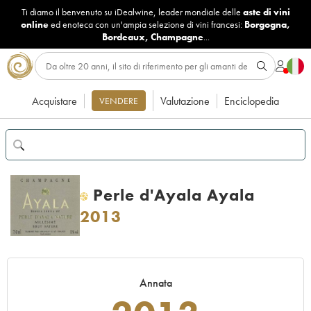
Ti diamo il benvenuto su iDealwine, leader mondiale delle
aste di vini
online
ed enoteca con un'ampia selezione di vini francesi:
Borgogna
,
Bordeaux
,
Champagne
...
Acquistare
Valutazione
Enciclopedia
VENDERE
Perle d'Ayala Ayala
H
2013
Annata