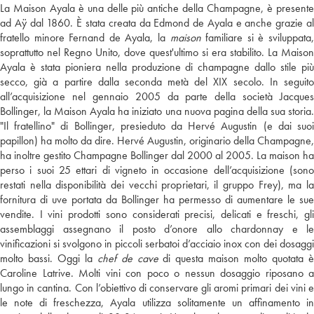
La Maison Ayala è una delle più antiche della Champagne, è presente
ad Aÿ dal 1860. È stata creata da Edmond de Ayala e anche grazie al
fratello minore Fernand de Ayala, la
maison
familiare si è sviluppata
soprattutto nel Regno Unito, dove quest'ultimo si era stabilito. La Maison
Ayala è stata pioniera nella produzione di champagne dallo stile più
secco, già a partire dalla seconda metà del XIX secolo. In seguito
all’acquisizione nel gennaio 2005 da parte della società Jacques
Bollinger, la Maison Ayala ha iniziato una nuova pagina della sua storia.
"Il fratellino" di Bollinger, presieduto da Hervé Augustin (e dai suoi
papillon) ha molto da dire. Hervé Augustin, originario della Champagne,
ha inoltre gestito Champagne Bollinger dal 2000 al 2005. La maison ha
perso i suoi 25 ettari di vigneto in occasione dell’acquisizione (sono
restati nella disponibilità dei vecchi proprietari, il gruppo Frey), ma la
fornitura di uve portata da Bollinger ha permesso di aumentare le sue
vendite. I vini prodotti sono considerati precisi, delicati e freschi, gli
assemblaggi assegnano il posto d’onore allo chardonnay e le
vinificazioni si svolgono in piccoli serbatoi d’acciaio inox con dei dosaggi
molto bassi. Oggi la
chef de cave
di questa maison molto quotata 
Caroline Latrive. Molti vini con poco o nessun dosaggio riposano a
lungo in cantina. Con l’obiettivo di conservare gli aromi primari dei vini e
le note di freschezza, Ayala utilizza solitamente un affinamento in