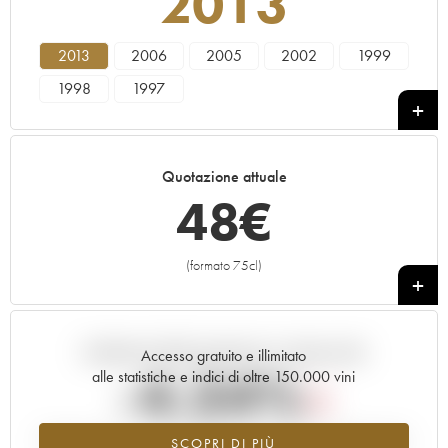
2013
2013
2006
2005
2002
1999
1998
1997
Quotazione attuale
48
€
(formato 75cl)
+
Andamento della quotazione in tempo reale
Accesso gratuito e illimitato
-4.34%
alle statistiche e indici di oltre 150.000 vini
Tendenza al ribasso per il valore dell'annata 2013 nel 2026 rispetto
SCOPRI DI PIÙ