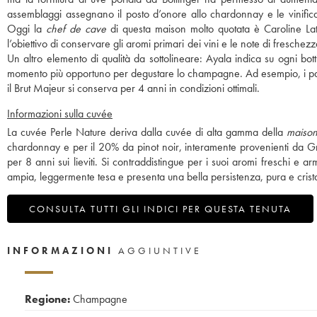
assemblaggi assegnano il posto d’onore allo chardonnay e le vinificaz
Oggi la
chef de cave
di questa maison molto quotata è Caroline Lat
l’obiettivo di conservare gli aromi primari dei vini e le note di fresche
Un altro elemento di qualità da sottolineare: Ayala indica su ogni bot
momento più opportuno per degustare lo champagne. Ad esempio, i pas
il Brut Majeur si conserva per 4 anni in condizioni ottimali.
Informazioni sulla cuvée
La cuvée Perle Nature deriva dalla cuvée di alta gamma della
maiso
chardonnay e per il 20% da pinot noir, interamente provenienti da Gr
per 8 anni sui lieviti. Si contraddistingue per i suoi aromi freschi e a
ampia, leggermente tesa e presenta una bella persistenza, pura e crista
CONSULTA TUTTI GLI INDICI PER QUESTA TENUTA
INFORMAZIONI
AGGIUNTIVE
Regione:
Champagne