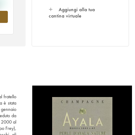
Aggiungi alla tua
cantina virtuale
5
 fratello
a è stata
l gennaio
ieduto da
l 2000 al
ppo Frey),
schi, gli