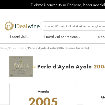
Ti diamo il benvenuto su iDealwine, leader mondia
I nostri vini
I nostri vini per regione
Le nos
Home
/
Ricerca indice
/
Perle d'Ayala Ayala 2005 (Bianco frizzante)
Perle d'Ayala Ayala
200
H
Annata
2005
Qu