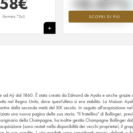
58
€
+0.47%
(formato 75cl)
SCOPRI DI PIÙ
Valore in aumento per l'annata 200
nel 2026 rispetto al 2025
+
 ad Aÿ dal 1860. È stata creata da Edmond de Ayala e anche grazie al
tutto nel Regno Unito, dove quest'ultimo si era stabilito. La Maison Ayal
artire dalla seconda metà del XIX secolo. In seguito all’acquisizione ne
ato una nuova pagina della sua storia. "Il fratellino" di Bollinger, pres
, originario della Champagne, ha inoltre gestito Champagne Bollinger da
quisizione (sono restati nella disponibilità dei vecchi proprietari, il gru
le sue vendite. I vini prodotti sono considerati precisi, delicati e fre