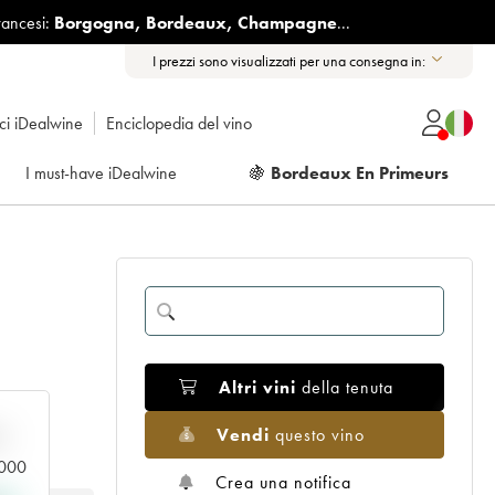
rancesi:
Borgogna
,
Bordeaux
,
Champagne
...
I prezzi sono visualizzati per una consegna in:
ici iDealwine
Enciclopedia del vino
I must-have iDealwine
🍇
Bordeaux En Primeurs
Altri vini
della tenuta
Vendi
questo vino
n
0.000
Crea una notifica