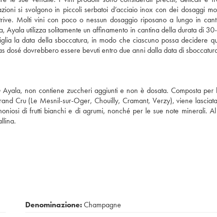
ioni si svolgono in piccoli serbatoi d’acciaio inox con dei dosaggi mol
rive. Molti vini con poco o nessun dosaggio riposano a lungo in can
zza, Ayala utilizza solitamente un affinamento in cantina della durata di 3
tiglia la data della sboccatura, in modo che ciascuno possa decidere qua
 dosé dovrebbero essere bevuti entro due anni dalla data di sboccatur
n
Ayala, non contiene zuccheri aggiunti e non è dosata. Composta per
and Cru (Le Mesnil-sur-Oger, Chouilly, Cramant, Verzy), viene lasciata
rmoniosi di frutti bianchi e di agrumi, nonché per le sue note minerali. Al
llina.
Denominazione:
Champagne