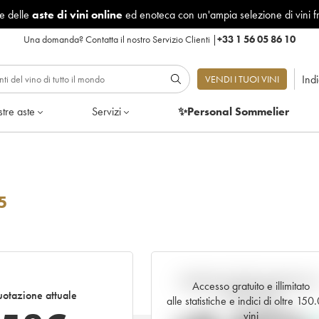
le delle
aste di vini online
ed enoteca con un'ampia selezione di vini f
Una domanda?
Contatta il nostro Servizio Clienti
|
+33 1 56 05 86 10
Ind
VENDI I TUOI VINI
tre aste
Servizi
✨Personal Sommelier
5
Andamento della quotazione i
Accesso gratuito e illimitato
otazione attuale
tempo reale
alle statistiche e indici di oltre 15
vini