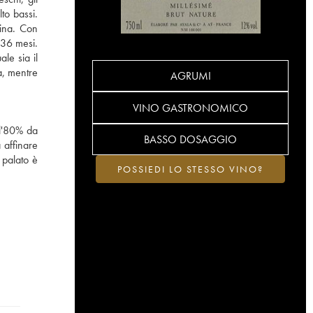
to bassi.
tina. Con
0-36 mesi.
le sia il
a, mentre
AGRUMI
VINO GASTRONOMICO
 l'80% da
BASSO DOSAGGIO
 affinare
 palato è
POSSIEDI LO STESSO VINO?