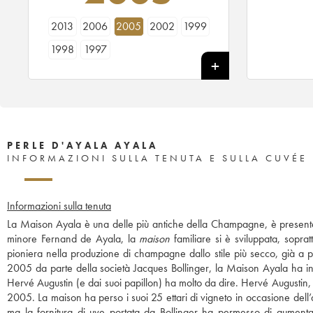
2013
2006
2005
2002
1999
1998
1997
PERLE D'AYALA AYALA
INFORMAZIONI SULLA TENUTA E SULLA CUVÉE
Informazioni sulla tenuta
La Maison Ayala è una delle più antiche della Champagne, è presente
minore Fernand de Ayala, la
maison
familiare si è sviluppata, soprat
pioniera nella produzione di champagne dallo stile più secco, già a p
2005 da parte della società Jacques Bollinger, la Maison Ayala ha inizi
Hervé Augustin (e dai suoi papillon) ha molto da dire. Hervé Augustin
2005. La maison ha perso i suoi 25 ettari di vigneto in occasione dell’ac
ma la fornitura di uve portata da Bollinger ha permesso di aumentare 