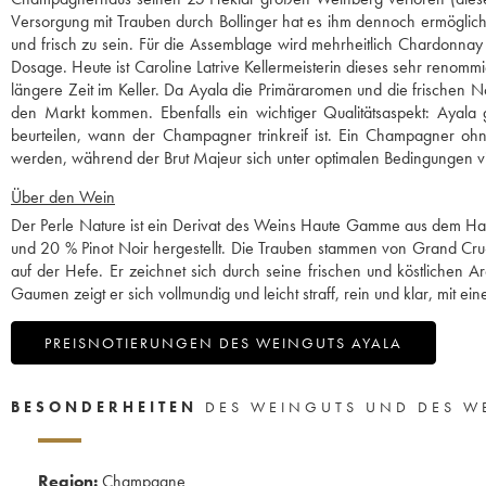
Versorgung mit Trauben durch Bollinger hat es ihm dennoch ermöglicht,
und frisch zu sein. Für die Assemblage wird mehrheitlich Chardonnay v
Dosage. Heute ist Caroline Latrive Kellermeisterin dieses sehr reno
längere Zeit im Keller. Da Ayala die Primäraromen und die frischen N
den Markt kommen. Ebenfalls ein wichtiger Qualitätsaspekt: Ayala
beurteilen, wann der Champagner trinkreif ist. Ein Champagner o
werden, während der Brut Majeur sich unter optimalen Bedingungen vie
Über den Wein
Der Perle Nature ist ein Derivat des Weins Haute Gamme aus dem Hau
und 20 % Pinot Noir hergestellt. Die Trauben stammen von Grand Cru-
auf der Hefe. Er zeichnet sich durch seine frischen und köstlichen 
Gaumen zeigt er sich vollmundig und leicht straff, rein und klar, mit e
PREISNOTIERUNGEN DES WEINGUTS AYALA
BESONDERHEITEN
DES WEINGUTS UND DES W
Region:
Champagne