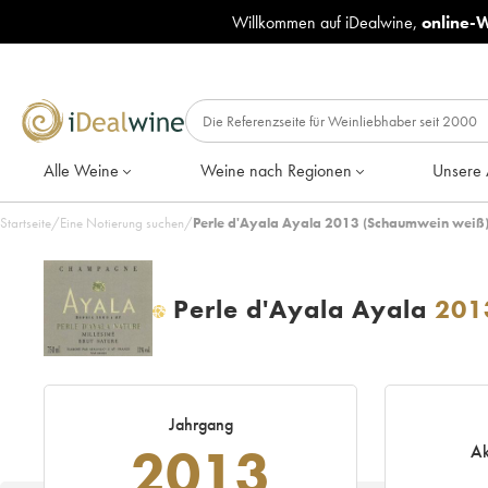
Willkommen auf iDealwine,
online-
Alle Weine
Weine nach Regionen
Unsere 
Startseite
/
Eine Notierung suchen
/
Perle d'Ayala Ayala 2013 (Schaumwein weiß
Perle d'Ayala Ayala
201
H
Jahrgang
2013
Ak