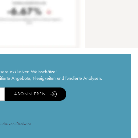
nsere exklusiven Weinschätze!
itierte Angebote, Neuigkeiten und fundierte Analysen.
ABONNIEREN
licke von iDealwine.