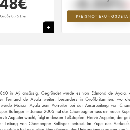
48
€
-4.34%
(Größe 0,75 Liter)
PREISNOTIERUNGSDETAI
Preisabfall des Jahrgangs 2013 im Ja
2026 im Vergleich zum Jahr 2025
+
 1860 in Aÿ ansässig. Gegründet wurde es von Edmond de Ayala, 
der Fernand de Ayala weiter, besonders in Großbritannien, wo die
ts wurde Maison Ayala zum Vorreiter bei der Ausarbeitung von Cha
cques Bollinger im Januar 2005 hat das Champagnerhaus ein neues Kapit
vé Augustin wacht, folgt in dessen Fußstapfen. Hervé Augustin, der geb
 Leitung von Champagne Bollinger betraut. Im Zuge des Verkaufs
 verblieb bei den alten Eigentümern, der Unternehmensgruppe Frey), 