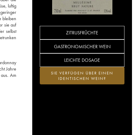
e, luftig
 geringer
e bleiben
r sie auf
r selbst
ZITRUSFRÜCHTE
etrunken
GASTRONOMISCHER WEIN
LEICHTE DOSAGE
hardonnay
cht Jahre
SIE VERFÜGEN ÜBER EINEN
n aus. Am
IDENTISCHEN WEIN?