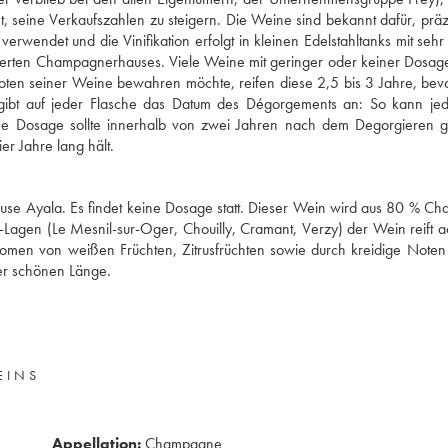
 seine Verkaufszahlen zu steigern. Die Weine sind bekannt dafür, präzis
erwendet und die Vinifikation erfolgt in kleinen Edelstahltanks mit sehr
mmierten Champagnerhauses. Viele Weine mit geringer oder keiner Dosag
oten seiner Weine bewahren möchte, reifen diese 2,5 bis 3 Jahre, bevo
 gibt auf jeder Flasche das Datum des Dégorgements an: So kann jede
hne Dosage sollte innerhalb von zwei Jahren nach dem Degorgieren g
r Jahre lang hält.
se Ayala. Es findet keine Dosage statt. Dieser Wein wird aus 80 % C
Lagen (Le Mesnil-sur-Oger, Chouilly, Cramant, Verzy) der Wein reift a
Aromen von weißen Früchten, Zitrusfrüchten sowie durch kreidige Note
iner schönen Länge.
EINS
Appellation:
Champagne