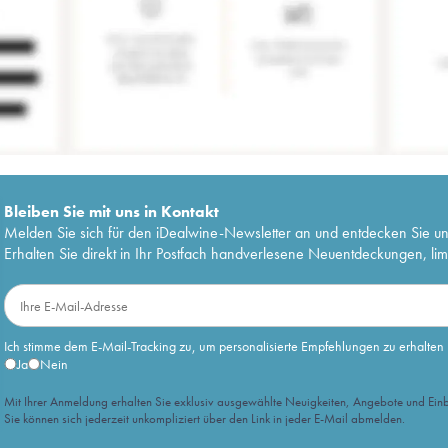
Bleiben Sie mit uns in Kontakt
Melden Sie sich für den iDealwine-Newsletter an und entdecken Sie u
Erhalten Sie direkt in Ihr Postfach handverlesene Neuentdeckungen, lim
Ich stimme dem E-Mail-Tracking zu, um personalisierte Empfehlungen zu erhalten
Ja
Nein
Mit Ihrer Anmeldung erhalten Sie exklusiv ausgewählte Neuigkeiten, Angebote und Einb
Sie können sich jederzeit unkompliziert über den Link in jeder E-Mail abmelden.