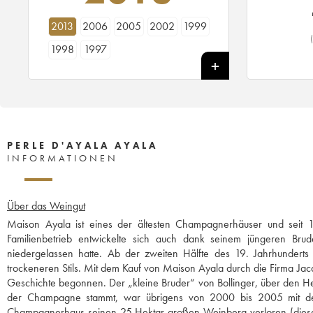
2013
2006
2005
2002
1999
1998
1997
PERLE D'AYALA AYALA
INFORMATIONEN
Über das Weingut
Maison Ayala ist eines der ältesten Champagnerhäuser und seit
Familienbetrieb entwickelte sich auch dank seinem jüngeren Bru
niedergelassen hatte. Ab der zweiten Hälfte des 19. Jahrhunder
trockeneren Stils. Mit dem Kauf von Maison Ayala durch die Firma Ja
Geschichte begonnen. Der „kleine Bruder“ von Bollinger, über den Her
der Champagne stammt, war übrigens von 2000 bis 2005 mit der
Champagnerhaus seinen 25 Hektar großen Weinberg verloren (dieser