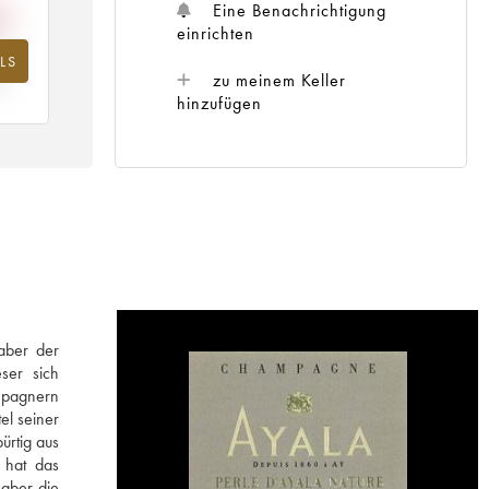
Eine Benachrichtigung
einrichten
LS
hr
zu meinem Keller
hinzufügen
aber der
ser sich
mpagnern
el seiner
ürtig aus
 hat das
aber die