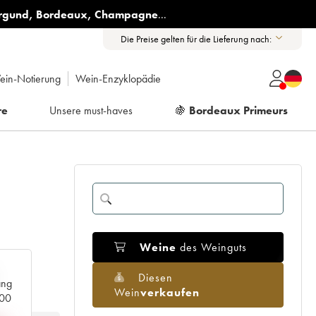
rgund
,
Bordeaux
,
Champagne
...
Die Preise gelten für die Lieferung nach:
ein-Notierung
Wein-Enzyklopädie
re
Unsere must-haves
🍇
Bordeaux Primeurs
Weine
des Weinguts
Diesen
ang
Wein
verkaufen
000