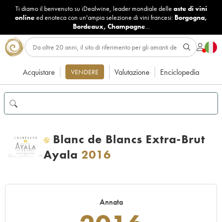
Ti diamo il benvenuto su iDealwine, leader mondiale delle
aste di vini
online
ed enoteca con un'ampia selezione di vini francesi:
Borgogna
,
Bordeaux
,
Champagne
...
Acquistare
Valutazione
Enciclopedia
VENDERE
Blanc de Blancs Extra-Brut
H
Ayala
2016
Annata