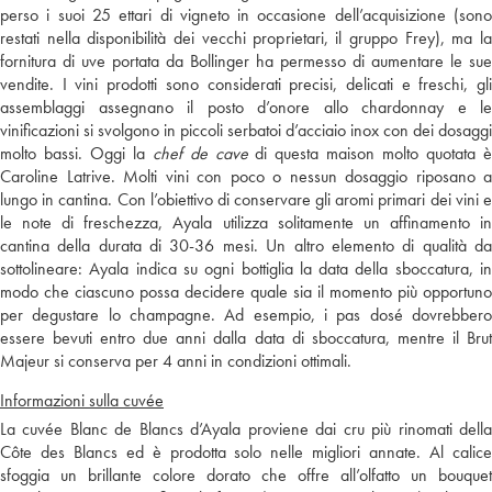
perso i suoi 25 ettari di vigneto in occasione dell’acquisizione (sono
restati nella disponibilità dei vecchi proprietari, il gruppo Frey), ma la
fornitura di uve portata da Bollinger ha permesso di aumentare le sue
vendite. I vini prodotti sono considerati precisi, delicati e freschi, gli
assemblaggi assegnano il posto d’onore allo chardonnay e le
vinificazioni si svolgono in piccoli serbatoi d’acciaio inox con dei dosaggi
molto bassi. Oggi la
chef de cave
di questa maison molto quotata 
Caroline Latrive. Molti vini con poco o nessun dosaggio riposano a
lungo in cantina. Con l’obiettivo di conservare gli aromi primari dei vini e
le note di freschezza, Ayala utilizza solitamente un affinamento in
cantina della durata di 30-36 mesi. Un altro elemento di qualità da
sottolineare: Ayala indica su ogni bottiglia la data della sboccatura, in
modo che ciascuno possa decidere quale sia il momento più opportuno
per degustare lo champagne. Ad esempio, i pas dosé dovrebbero
essere bevuti entro due anni dalla data di sboccatura, mentre il Brut
Majeur si conserva per 4 anni in condizioni ottimali.
Informazioni sulla cuvée
La cuvée Blanc de Blancs d’Ayala proviene dai cru più rinomati della
Côte des Blancs ed è prodotta solo nelle migliori annate. Al calice
sfoggia un brillante colore dorato che offre all’olfatto un bouquet