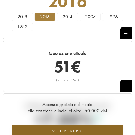
2016
2018
2016
2014
2007
1996
1983
Quotazione attuale
51
€
(formato 75cl)
+
Accesso gratuito e illimitato
Andamento della quotazione in tempo reale
alle statistiche e indici di oltre 150.000 vini
+7.88%
SCOPRI DI PIÙ
Valore in aumento per l'annata 2016 nel 2026 rispetto al 2025