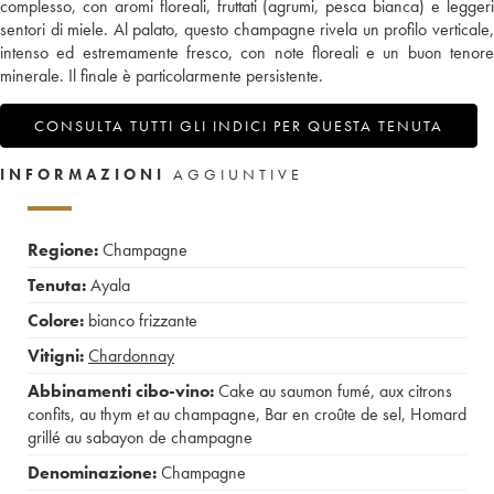
complesso, con aromi floreali, fruttati (agrumi, pesca bianca) e leggeri
sentori di miele. Al palato, questo champagne rivela un profilo verticale,
intenso ed estremamente fresco, con note floreali e un buon tenore
minerale. Il finale è particolarmente persistente.
CONSULTA TUTTI GLI INDICI PER QUESTA TENUTA
INFORMAZIONI
AGGIUNTIVE
Regione:
Champagne
Tenuta:
Ayala
Colore:
bianco frizzante
Vitigni:
Chardonnay
Abbinamenti cibo-vino:
Cake au saumon fumé, aux citrons
confits, au thym et au champagne
,
Bar en croûte de sel
,
Homard
grillé au sabayon de champagne
Denominazione:
Champagne