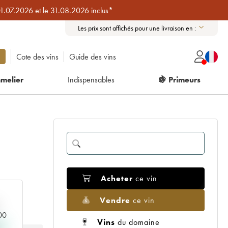
01.07.2026 et le 31.08.2026 inclus*
Les prix sont affichés pour une livraison en :
Cote des vins
Guide des vins
melier
Indispensables
🍇 Primeurs
Acheter
ce vin
Vendre
ce vin
000
Vins
du domaine