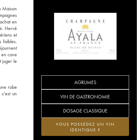
la Maison
hampagnes
rachat en
ir. Hervé
ériens et
 faibles.
éjournent
s en cave
 juger le
AGRUMES
 une robe
 c'est un
VIN DE GASTRONOMIE
DOSAGE CLASSIQUE
VOUS POSSÉDEZ UN VIN
IDENTIQUE ?