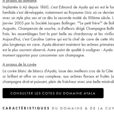
A propos du domaine
Implantée à Aÿ depuis 1860, c'est Edmond de Ayala qui en est le fon
familiale s'est développée, notamment au Royaume-Unis où ce dernier 
avec un style plus sec et ce dès la seconde moitié du XIXème siècle.
janvier 2005 par la Société Jacques Bollinger. ""Le petit frère"" de Bo
Augustin, Champenois de souche, a d'ailleurs dirigé Champagne Bollin
frais, les assemblages font la part belle au chardonnay et les vinifi
Aujourd'hui, c'est Caroline Latrive qui est la chef de cave de cette
plus longtemps en cave. Ayala désirant maintenir les arômes primaires 
est le plus souvent observé. Autre point de qualité à souligner : Ayal
moment opportun pour consommer son champagne.
A propos de la cuvée
La cuvée blanc de blancs d'Ayala, issue des meilleurs crus de la Côte
or brillant et offre un nez complexe, aux arômes floraux et fruités 
champagne droit et puissant, plein de fraîcheur avec une belle minéralit
CONSULTER LES COTES DU DOMAINE AYALA
CARACTÉRISTIQUES
DU DOMAINE & DE LA CU