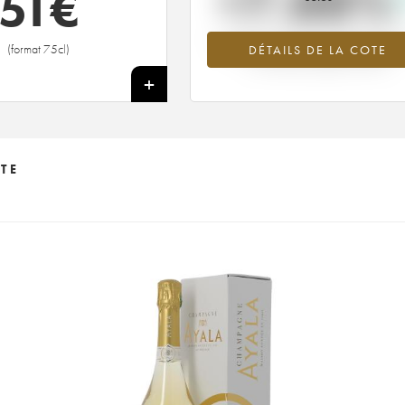
+7.88%
51
€
Tendance à la hausse du millésime 2
(format 75cl)
DÉTAILS DE LA COTE
en 2026 par rapport à 2025
+
TE