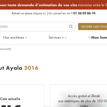
 pour toute demande d’estimation de vos vins
transmise entre le 
Retrait sur place
cliquez ici
|
Un conseil en vin ?
01 56 05 86 10
VENDRE MES VINS
Nos enchères
Services +
✨
Mon Som
vescent)
ut Ayala
2016
Accès gratuit et illimité
Tendance actuelle de la cote
Cote actuelle
aux statistiques de plus de 150 
cotes