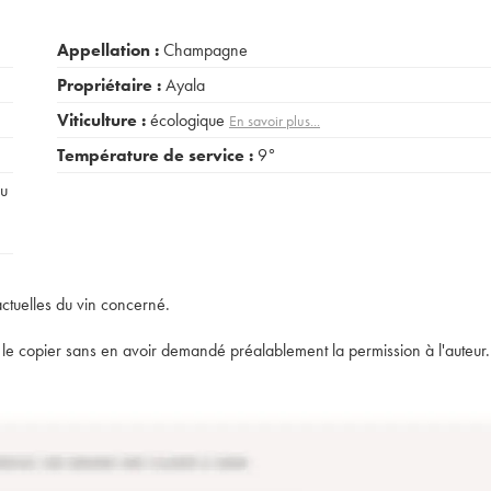
Appellation :
Champagne
Propriétaire :
Ayala
Viticulture :
écologique
En savoir plus...
Température de service :
9°
au
actuelles du vin concerné.
t de le copier sans en avoir demandé préalablement la permission à l'auteur.