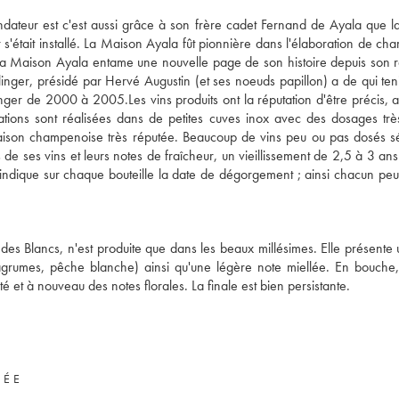
dateur est c'est aussi grâce à son frère cadet Fernand de Ayala que 
s'était installé. La Maison Ayala fût pionnière dans l'élaboration de c
 La Maison Ayala entame une nouvelle page de son histoire depuis son 
llinger, présidé par Hervé Augustin (et ses noeuds papillon) a de qui ten
ger de 2000 à 2005.Les vins produits ont la réputation d'être précis, a
cations sont réalisées dans de petites cuves inox avec des dosages très
 Maison champenoise très réputée. Beaucoup de vins peu ou pas dosés s
de ses vins et leurs notes de fraîcheur, un vieillissement de 2,5 à 3 an
a indique sur chaque bouteille la date de dégorgement ; ainsi chacun peut
 des Blancs, n'est produite que dans les beaux millésimes. Elle présente
(agrumes, pêche blanche) ainsi qu'une légère note miellée. En bouche,
é et à nouveau des notes florales. La finale est bien persistante.
VÉE