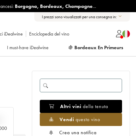
rancesi:
Borgogna
,
Bordeaux
,
Champagne
...
I prezzi sono visualizzati per una consegna in:
ici iDealwine
Enciclopedia del vino
I must-have iDealwine
🍇
Bordeaux En Primeurs
Altri vini
della tenuta
Vendi
questo vino
n
.000
Crea una notifica