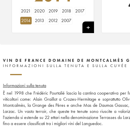
2021
2020
2019
2018
2017
2014
2013
2012
2007
VIN DE FRANCE DOMAINE DE MONTCALMÈS G
INFORMAZIONI SULLA TENUTA E SULLA CUVÉE
Informazioni sulla tenuta
È nel 1998 che Frédéric Pourtalié lascia la cantina cooperativa per
viticoltori come: Alain Graillot a Crozes-Hermitage e soprattutto Ol
Montcalmès, la Grange des Pères e anche Mas de Daumas Gassac, sono t
Larzac. Un vasto terroir, che queste tre tenute sono riuscite a valori
l'azienda si estende su 22 ettari nella denominazione Terrasses du La
fino a essere classificati tra i migliori vini del Languedoc.