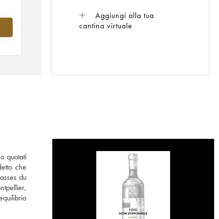
Aggiungi alla tua
cantina virtuale
nel
o quotati
detto che
rasses du
tpellier,
quilibrio