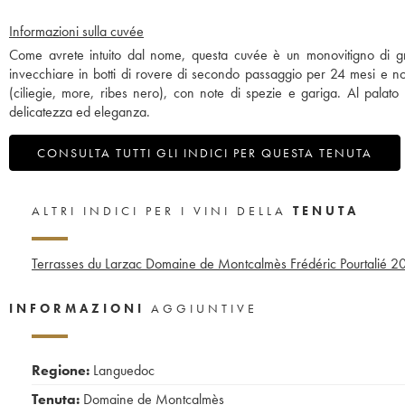
Informazioni sulla cuvée
Come avrete intuito dal nome, questa cuvée è un monovitigno di gr
invecchiare in botti di rovere di secondo passaggio per 24 mesi e non è 
(ciliegie, more, ribes nero), con note di spezie e gariga. Al palato
delicatezza ed eleganza.
CONSULTA TUTTI GLI INDICI PER QUESTA TENUTA
ALTRI INDICI PER I VINI DELLA
TENUTA
Terrasses du Larzac Domaine de Montcalmès Frédéric Pourtalié
20
INFORMAZIONI
AGGIUNTIVE
Regione:
Languedoc
Tenuta:
Domaine de Montcalmès