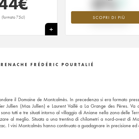
44
€
0%
(formato 75cl)
SCOPRI DI PIÙ
Valore in aumento per l'annata 2014 
2026 rispetto al 2025
+
RENACHE FRÉDÉRIC POURTALIÉ
 fondare il Domaine de Montcalmès. In precedenza si era formato press
ivier Jullien (Mas Jullien) e Laurent Vaillé a La Grange des Pères. Va 
utti e tre situati intorno al villaggio di Aniane nella zona delle Ter
zzare al meglio. Situata a una trentina di chilometri a nord-ovest di Mon
rzac. I vini Montcalmès hanno continuato a guadagnare in precisione ed e