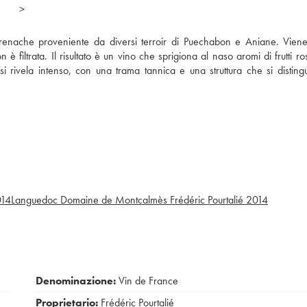
>
enache proveniente da diversi terroir di Puechabon e Aniane. Viene
filtrata. Il risultato è un vino che sprigiona al naso aromi di frutti ros
 si rivela intenso, con una trama tannica e una struttura che si distin
14
Languedoc Domaine de Montcalmès Frédéric Pourtalié
2014
Denominazione:
Vin de France
Proprietario:
Frédéric Pourtalié