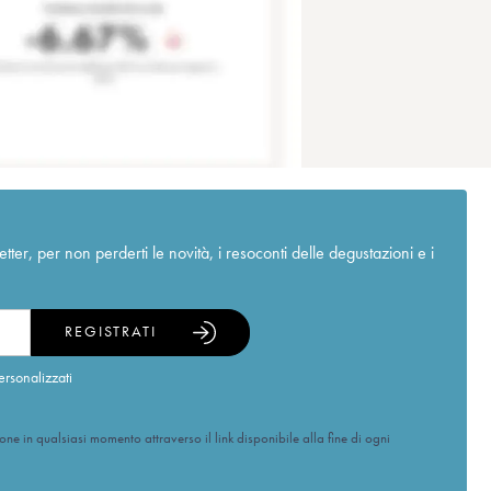
r, per non perderti le novità, i resoconti delle degustazioni e i
REGISTRATI
ersonalizzati
ione in qualsiasi momento attraverso il link disponibile alla fine di ogni