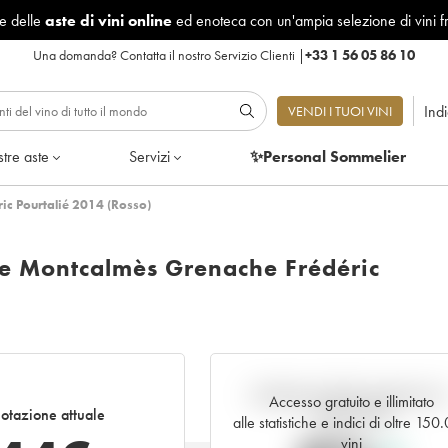
le delle
aste di vini online
ed enoteca con un'ampia selezione di vini f
Una domanda?
Contatta il nostro Servizio Clienti
|
+33 1 56 05 86 10
Ind
VENDI I TUOI VINI
tre aste
Servizi
✨Personal Sommelier
c Pourtalié 2014 (Rosso)
e Montcalmès Grenache Frédéric
Andamento della quotazione i
Accesso gratuito e illimitato
otazione attuale
tempo reale
alle statistiche e indici di oltre 150
vini