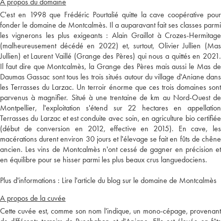
A propos du domaine
C'est en 1998 que Frédéric Pourtalié quitte la cave coopérative pour
fonder le domaine de Montcalmès. Il a auparavant fait ses classes parmi
les vignerons les plus exigeants : Alain Graillot à Crozes-Hermitage
(malheureusement décédé en 2022) et, surtout, Olivier Jullien (Mas
Jullien) et Laurent Vaillé (Grange des Pères) qui nous a quittés en 2021.
Il faut dire que Montcalmès, la Grange des Pères mais aussi le Mas de
Daumas Gassac sont tous les trois situés autour du village d'Aniane dans
les Terrasses du Larzac. Un terroir énorme que ces trois domaines sont
parvenus à magnifier. Situé à une trentaine de km au Nord-Ouest de
Montpellier, l'exploitation s'étend sur 22 hectares en appellation
Terrasses du Larzac et est conduite avec soin, en agriculture bio certifiée
(début de conversion en 2012, effective en 2015). En cave, les
macérations durent environ 30 jours et l'élevage se fait en fûts de chêne
ancien. Les vins de Montcalmès n'ont cessé de gagner en précision et
en équilibre pour se hisser parmi les plus beaux crus languedociens.
Plus d'informations :
Lire l'article du blog sur le domaine de Montcalmès
A propos de la cuvée
Cette cuvée est, comme son nom l'indique, un mono-cépage, provenant