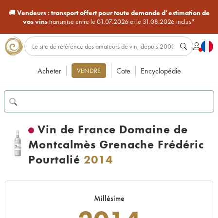
🚚
Vendeurs :
transport offert pour toute demande d’estimation de
vos vins
transmise entre le 01.07.2026 et le 31.08.2026 inclus*
Acheter
Cote
Encyclopédie
VENDRE
Vin de France Domaine de
Montcalmès Grenache Frédéric
Pourtalié
2014
Millésime