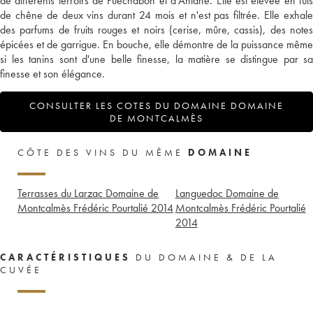
de différents terroirs de Puechabon et d'Aniane. Elle est élevée en fûts
de chêne de deux vins durant 24 mois et n'est pas filtrée. Elle exhale
des parfums de fruits rouges et noirs (cerise, mûre, cassis), des notes
épicées et de garrigue. En bouche, elle démontre de la puissance même
si les tanins sont d'une belle finesse, la matière se distingue par sa
finesse et son élégance.
CONSULTER LES COTES DU DOMAINE DOMAINE
DE MONTCALMÈS
CÔTE DES VINS DU MÊME
DOMAINE
Terrasses du Larzac Domaine de
Languedoc Domaine de
Montcalmès Frédéric Pourtalié
2014
Montcalmès Frédéric Pourtalié
2014
CARACTÉRISTIQUES
DU DOMAINE & DE LA
CUVÉE