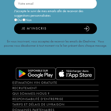
J'accepte le suivi de mes emails afin de recevoir des
suggestions personnalisées
Oui
Non
JE M'INSCRIS
En vous inscrivant, vous acceptez de recevoir les emails de iDealwine. Vous
pouvez vous désabonner à tout moment via le lien présent dans chaque message.
ESTIMATION VIN GRATUITE
RECRUTEMENT
QUI SOMMES-NOUS ?
RESPONSABILITÉ D'ENTREPRISE
TARIFS ET DÉLAIS DE LIVRAISON
DOMAINES PARTENAIRES