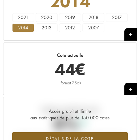
2014
2021
2020
2019
2018
2017
2014
2013
2012
2007
Cote actuelle
44
€
(format 75cl)
+
Tendance actuelle de la cote
Accès gratuit et illimité
0%
aux statistiques de plus de 150 000 cotes
Tendance à la hausse du millésime 2014 en 2026 par rapport à
DÉTAILS DE LA COTE