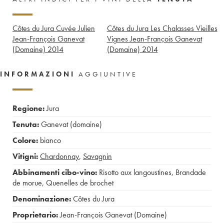
Côtes du Jura Cuvée Julien
Côtes du Jura Les Chalasses Vieilles
Jean-François Ganevat
Vignes Jean-François Ganevat
(Domaine)
2014
(Domaine)
2014
INFORMAZIONI
AGGIUNTIVE
Regione:
Jura
Tenuta:
Ganevat (domaine)
Colore:
bianco
Vitigni:
Chardonnay
,
Savagnin
Abbinamenti cibo-vino:
Risotto aux langoustines
,
Brandade
de morue
,
Quenelles de brochet
Denominazione:
Côtes du Jura
Proprietario:
Jean-François Ganevat (Domaine)