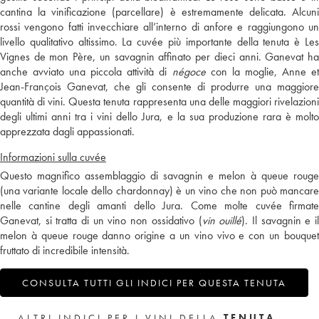
cantina la vinificazione (parcellare) è estremamente delicata. Alcuni
rossi vengono fatti invecchiare all’interno di anfore e raggiungono un
livello qualitativo altissimo. La cuvée più importante della tenuta è Les
Vignes de mon Père, un savagnin affinato per dieci anni. Ganevat ha
anche avviato una piccola attività di
négoce
con la moglie, Anne e
Jean-François Ganevat, che gli consente di produrre una maggiore
quantità di vini. Questa tenuta rappresenta una delle maggiori rivelazioni
degli ultimi anni tra i vini dello Jura, e la sua produzione rara è molto
apprezzata dagli appassionati.
Informazioni sulla cuvée
Questo magnifico assemblaggio di savagnin e melon à queue rouge
(una variante locale dello chardonnay) è un vino che non può mancare
nelle cantine degli amanti dello Jura. Come molte cuvée firmate
Ganevat, si tratta di un vino non ossidativo (
vin ouillé
). Il savagnin e i
melon à queue rouge danno origine a un vino vivo e con un bouquet
fruttato di incredibile intensità.
CONSULTA TUTTI GLI INDICI PER QUESTA TENUTA
ALTRI INDICI PER I VINI DELLA
TENUTA