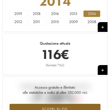
2014
2019
2018
2016
2015
2014
2012
2011
2010
2009
2008
2007
2006
Quotazione attuale
116
€
(formato 75cl)
+
Andamento della quotazione in tempo reale
Accesso gratuito e illimitato
-7.28%
alle statistiche e indici di oltre 150.000 vini
Tendenza al ribasso per il valore dell'annata 2014 nel 2026 rispetto
SCOPRI DI PIÙ