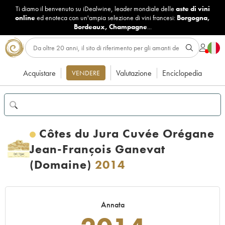
Ti diamo il benvenuto su iDealwine, leader mondiale delle
aste di vini
online
ed enoteca con un'ampia selezione di vini francesi:
Borgogna
,
Bordeaux
,
Champagne
...
Acquistare
Valutazione
Enciclopedia
VENDERE
Côtes du Jura Cuvée Orégane
Jean-François Ganevat
(Domaine)
2014
Annata