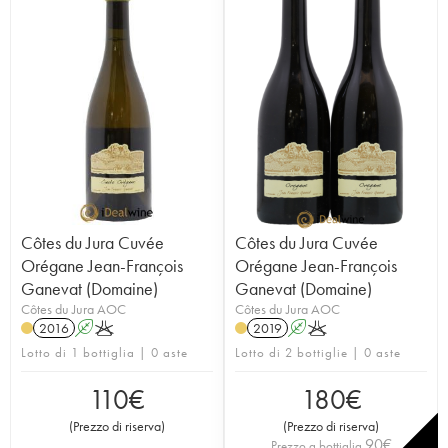
Côtes du Jura Cuvée
Côtes du Jura Cuvée
Orégane Jean-François
Orégane Jean-François
Ganevat (Domaine)
Ganevat (Domaine)
Côtes du Jura AOC
Côtes du Jura AOC
2016
A
K
2019
A
K
Lotto di 1 bottiglia | 0 aste
Lotto di 2 bottiglie | 0 aste
110
€
180
€
(
Prezzo di riserva
)
(
Prezzo di riserva
)
90
€
Prezzo a bottiglia