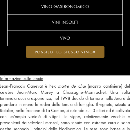
VINO GASTRONOMICO
VINI INSOLITI
VIVO
POSSIEDI LO STESSO VINO?
Informazioni sulla tenuta
Jean-François Ganevat è l’ex
maître de chai
(mastro cantiniere) de
celebre Jean-Marc Morey a Chassagne-Montrachet. Una volta
terminata questa esperienza, nel 1998 decide di tornare nello Jura e di
prendere in mano le redini della tenuta di famiglia. Il vigneto, situato a
Rotalier, nella frazione di La Combe, si estende su 13 ettari ed è coltivato
con un'ampia varietà di vitigni. Le vigne, relativamente vecchie e
provenienti da selezioni massali, sono tenute con estrema cura e sono
gestite secondo i principi della biodinamica. Le rese sono basse e in