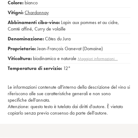
Colore:
bianco
Vitigni:
Chardonnay
Abbinamenti cibo-vino:
Lapin aux pommes et au cidre
,
Comté affiné
,
Curry de volaille
Denominazione:
Côtes du Jura
Proprietario:
Jean-François Ganevat (Domaine)
Viticoltura:
biodinamico e naturale
Maggiori informazioni…
Temperatura di servizio:
12°
Le informazioni contenute all'interno della descrizione del vino si
riferiscono alle sue caratteristiche generali e non sono
specifiche dell'annata.
Attenzione: questo testo è tutelato dai diritti d'autore. È vietato
copiarlo senza previo consenso da parte dell'autore.