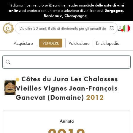
Ti diamo il benvenuto su iDealwine, leader mondiale delle
aste di vini
online
ed enoteca con un'ampia selezione di vini francesi:
Borgogna
,
Bordeaux
,
Champagne
...
Acquistare
Valutazione
Enciclopedia
VENDERE
Côtes du Jura Les Chalasses
Vieilles Vignes Jean-François
Ganevat (Domaine)
2012
Annata