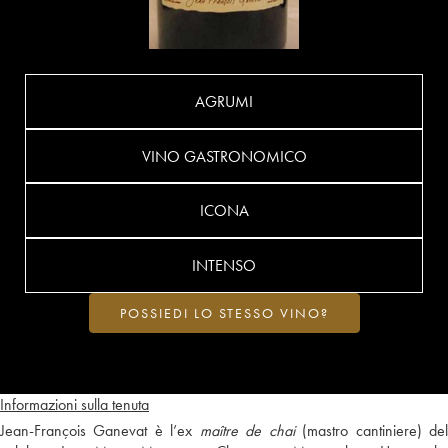
AGRUMI
VINO GASTRONOMICO
ICONA
INTENSO
POSSIEDI LO STESSO VINO?
Informazioni sulla tenuta
Jean-François Ganevat è l’ex
maître de chai
(mastro cantiniere) de