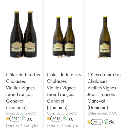
Côtes du Jura Les
Côtes du Jura Les
Côtes du Jura Les
Chalasses
Chalasses
Chalasses
Vieilles Vignes
Vieilles Vignes
Vieilles Vignes
Jean-François
Jean-François
Jean-François
Ganevat
Ganevat
Ganevat
(Domaine)
(Domaine)
(Domaine)
Côtes du Jura AOC
Côtes du Jura AOC
Côtes du Jura AOC
2012
A
K
2016
A
K
2016
A
K
Lotto di 2 bottiglie
Lotto di 2 bottiglie