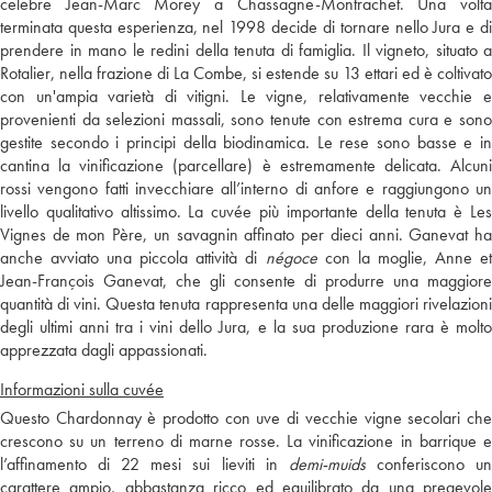
celebre Jean-Marc Morey a Chassagne-Montrachet. Una volta
terminata questa esperienza, nel 1998 decide di tornare nello Jura e di
prendere in mano le redini della tenuta di famiglia. Il vigneto, situato a
Rotalier, nella frazione di La Combe, si estende su 13 ettari ed è coltivato
con un'ampia varietà di vitigni. Le vigne, relativamente vecchie e
provenienti da selezioni massali, sono tenute con estrema cura e sono
gestite secondo i principi della biodinamica. Le rese sono basse e in
cantina la vinificazione (parcellare) è estremamente delicata. Alcuni
rossi vengono fatti invecchiare all’interno di anfore e raggiungono un
livello qualitativo altissimo. La cuvée più importante della tenuta è Les
Vignes de mon Père, un savagnin affinato per dieci anni. Ganevat ha
anche avviato una piccola attività di
négoce
con la moglie, Anne e
Jean-François Ganevat, che gli consente di produrre una maggiore
quantità di vini. Questa tenuta rappresenta una delle maggiori rivelazioni
degli ultimi anni tra i vini dello Jura, e la sua produzione rara è molto
apprezzata dagli appassionati.
Informazioni sulla cuvée
Questo Chardonnay è prodotto con uve di vecchie vigne secolari che
crescono su un terreno di marne rosse. La vinificazione in barrique e
l’affinamento di 22 mesi sui lieviti in
demi-muids
conferiscono u
carattere ampio, abbastanza ricco ed equilibrato da una pregevole