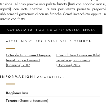
tensione. Al naso prevale una palette fruttata (frutti con nocciolo maturi,
agrumi) con note speziate. La sua persistenza permette pregevoli
abbinamenti gastronomici con un Franche Comté invecchiato oppure un
arrosto con frutta.
CONSULTA TUTTI GLI INDICI PER QUESTA TENUTA
ALTRI INDICI PER I VINI DELLA
TENUTA
Côtes du Jura Cuvée Orégane
Côtes du Jura Grusse en Billat
Jean-François Ganevat
Jean-François Ganevat
(Domaine)
2012
(Domaine)
2012
INFORMAZIONI
AGGIUNTIVE
Regione:
Jura
Tenuta:
Ganevat (domaine)