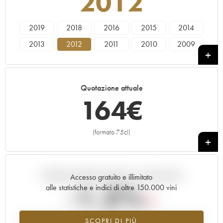
2012
2019
2018
2016
2015
2014
2013
2012
2011
2010
2009
2008
2007
2006
2005
----
Quotazione attuale
164
€
(formato 75cl)
+
Andamento della quotazione in tempo reale
Accesso gratuito e illimitato
-1.3%
alle statistiche e indici di oltre 150.000 vini
Tendenza al ribasso per il valore dell'annata 2012 nel 2026 rispetto
SCOPRI DI PIÙ