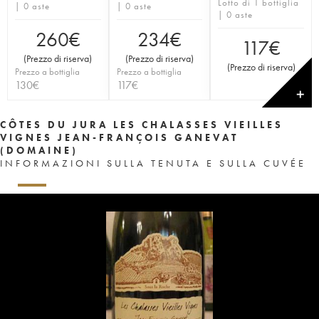
Lotto di 1 bottiglia
| 0 aste
| 0 aste
| 0 aste
260
€
234
€
117
€
(
Prezzo di riserva
)
(
Prezzo di riserva
)
(
Prezzo di riserva
)
Prezzo a bottiglia
Prezzo a bottiglia
130
€
117
€
✕
CÔTES DU JURA LES CHALASSES VIEILLES
VIGNES JEAN-FRANÇOIS GANEVAT
(DOMAINE)
INFORMAZIONI SULLA TENUTA E SULLA CUVÉE