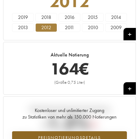
2012
2019
2018
2016
2015
2014
2013
2012
2011
2010
2009
2008
2007
2006
2005
----
Aktuelle Notierung
164
€
(Größe 0,75 Liter)
+
Aktuelle Entwicklung der Preisnotierung
Kostenloser und unlimitierter Zugang
-1.3%
zu Statistiken von mehr als 150.000 Notierungen
Preisabfall des Jahrgangs 2012 im Jahr 2026 im Vergleich zum Jahr
PREISNOTIERUNGSDETAILS