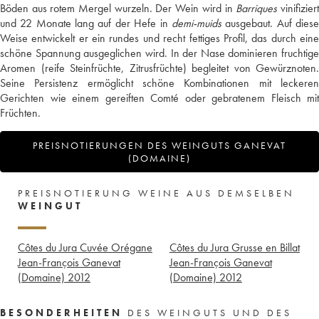
Böden aus rotem Mergel wurzeln. Der Wein wird in
Barriques
vinifizier
und 22 Monate lang auf der Hefe in
demi-muids
ausgebaut. Auf dies
Weise entwickelt er ein rundes und recht fettiges Profil, das durch eine
schöne Spannung ausgeglichen wird. In der Nase dominieren fruchtige
Aromen (reife Steinfrüchte, Zitrusfrüchte) begleitet von Gewürznoten.
Seine Persistenz ermöglicht schöne Kombinationen mit leckeren
Gerichten wie einem gereiften Comté oder gebratenem Fleisch mit
Früchten.
PREISNOTIERUNGEN DES WEINGUTS GANEVAT
(DOMAINE)
PREISNOTIERUNG WEINE AUS DEMSELBEN
WEINGUT
Côtes du Jura Cuvée Orégane
Côtes du Jura Grusse en Billat
Jean-François Ganevat
Jean-François Ganevat
(Domaine)
2012
(Domaine)
2012
BESONDERHEITEN
DES WEINGUTS UND DES