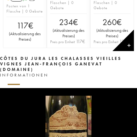
Flaschen | 0
Flaschen | 0
Posten von 1
Gebote
Gebote
Flasche | 0 Gebote
234
€
260
€
117
€
(
Aktualisierung des
(
Aktualisierung des
(
Aktualisierung des
Preises
)
Preises
)
Preises
)
117
€
130
€
Preis pro Einheit
Preis pro Einheit
✕
CÔTES DU JURA LES CHALASSES VIEILLES
VIGNES JEAN-FRANÇOIS GANEVAT
(DOMAINE)
INFORMATIONEN