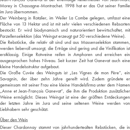
Morey in Chassagne-Montrachet. 1998 hat er das Gut seiner Familie
im Jura übernommen.
Der Weinberg in Rotalier, im Weiler La Combe gelegen, umfasst eine
Fläche von 13 Hektar und ist mit sehr vielen verschiedenen Rebsorten
bestockt. Er wird biodynamisch und naturorientiert bewirtschaftet, mit
Parzellenselektion (das Weingut erzeugt gut 50 verschiedene Weine).
Die Rebstöcke, die relativ alt sind und aus Massenselektion stammen,
werden liebevoll umsorgt, die Erträge sind gering und die Vinifikation ist
erstklassig. Einige Rotweine reifen in Amphoren und erreichen ein
ausgesprochen hohes Niveau. Seit kurzer Zeit hat Ganevat auch eine
kleine Handelsstruktur aufgebaut.
Die Große Cuvée des Weinguts ist „Les Vignes de mon Père“, ein
Savagnin, der über zehn Jahre gereift wird. Zudem gründete er
gemeinsam mit seiner Frau eine kleine Handelsfirma unter dem Namen
„Anne et Jean-François Ganevat“, die ihm die Produktion zusätzlicher
Weine ermöglicht. Dieses Weingut ist eine der größten Entdeckungen
der letzten Jahre im Jura und seine seltenen Weine werden von
Liebhabern sehr geschätzt.
Über den Wein
Dieser Chardonnay stammt von jahrhundertealten Rebstöcken, die in