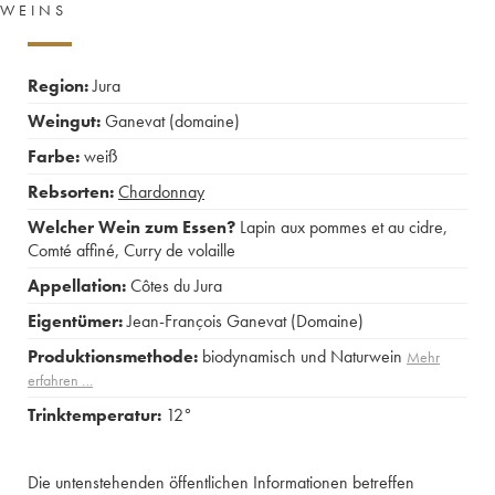
WEINS
Region:
Jura
Weingut:
Ganevat (domaine)
Farbe:
weiß
Rebsorten:
Chardonnay
Welcher Wein zum Essen?
Lapin aux pommes et au cidre
,
Comté affiné
,
Curry de volaille
Appellation:
Côtes du Jura
Eigentümer:
Jean-François Ganevat (Domaine)
Produktionsmethode:
biodynamisch und Naturwein
Mehr
erfahren …
Trinktemperatur:
12°
Die untenstehenden öffentlichen Informationen betreffen