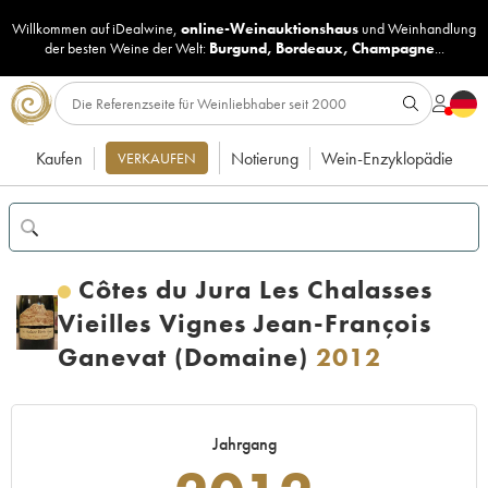
Willkommen auf iDealwine,
online-Weinauktionshaus
und
Weinhandlung
der besten Weine der Welt:
Burgund
,
Bordeaux
,
Champagne
...
Kaufen
Notierung
Wein-Enzyklopädie
VERKAUFEN
Côtes du Jura Les Chalasses
Vieilles Vignes Jean-François
Ganevat (Domaine)
2012
Jahrgang