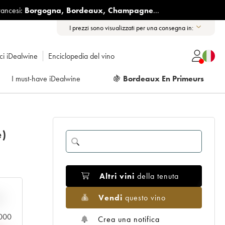
rancesi:
Borgogna
,
Bordeaux
,
Champagne
...
I prezzi sono visualizzati per una consegna in:
ici iDealwine
Enciclopedia del vino
I must-have iDealwine
🍇
Bordeaux En Primeurs
e)
Altri vini
della tenuta
Vendi
questo vino
n
0.000
Crea una notifica