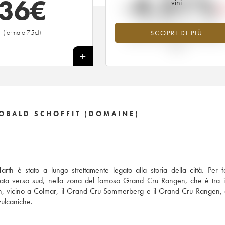
-4.31%
36
€
vini
Tendenza al ribasso per il valore
(formato 75cl)
SCOPRI DI PIÙ
dell'annata 2007 nel 2026 rispetto 
2025
+
OBALD SCHOFFIT (DOMAINE)
Harth è stato a lungo strettamente legato alla storia della città. Per f
pliata verso sud, nella zona del famoso Grand Cru Rangen, che è tra 
 Harth, vicino a Colmar, il Grand Cru Sommerberg e il Grand Cru Rangen,
 vulcaniche.