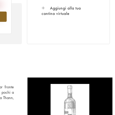
Aggiungi alla tua
cantina virtuale
al
ar fronte
i pochi a
 a Thann,