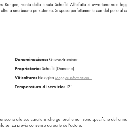
 Rangen, vanto della tenuta Schoffit. All’olfatto si avvertono note le
 oltre a una buona persistenza. Si sposa perfettamente con del pollo al cu
Denominazione:
Gewurztraminer
Proprietario:
Schoffit (Domaine)
Viticoltura:
biologico
Maggiori informazioni…
Temperatura di servizio:
12°
iferiscono alle sue caratteristiche generali e non sono specifiche dell'anna
piarlo senza previo consenso da parte dell'autore.