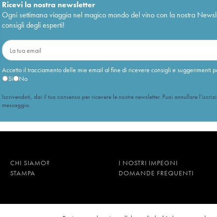
Ricevi la nostra newsletter
Ogni settimana viaggia nel magico mondo del vino con la nostra Newslette
consigli degli esperti!
Accetto il tracciamento delle mie email al fine di ricevere consigli e suggerimenti p
Sì
No
Iscrivendoti, dai il tuo consenso per ricevere le nostre newsletter. Puoi annullare l’iscriz
messaggio.
CHI SIAMO?
I NOSTRI IMPEGNI
STAMPA
DOMANDE FREQUENTI