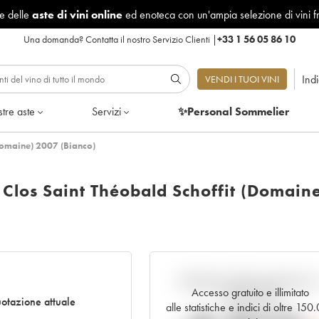
le delle
aste di vini online
ed enoteca con un'ampia selezione di vini f
Una domanda?
Contatta il nostro Servizio Clienti
|
+33 1 56 05 86 10
Ind
VENDI I TUOI VINI
tre aste
Servizi
✨Personal Sommelier
Domaine) 2007 (Bianco)
los Saint Théobald Schoffit (Domain
Andamento della quotazione i
Accesso gratuito e illimitato
tempo reale
otazione attuale
alle statistiche e indici di oltre 15