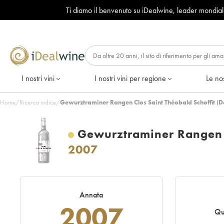
Ti diamo il benvenuto su iDealwine, leader mondia
I nostri vini
I nostri vini per regione
Le nos
Home
/
Ricerca indice
/
Gewurztraminer Rangen Clos Saint Théobald Schoffit (
Gewurztraminer Rangen C
2007
Annata
2007
Qu