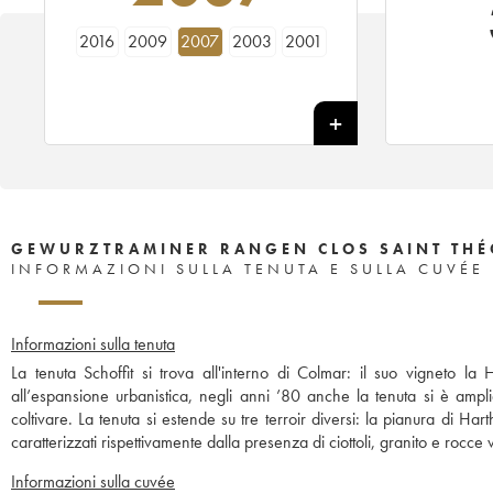
2016
2009
2007
2003
2001
GEWURZTRAMINER RANGEN CLOS SAINT THÉ
INFORMAZIONI SULLA TENUTA E SULLA CUVÉE
Informazioni sulla tenuta
La tenuta Schoffit si trova all'interno di Colmar: il suo vigneto la 
all’espansione urbanistica, negli anni ’80 anche la tenuta si è am
coltivare. La tenuta si estende su tre terroir diversi: la pianura di
caratterizzati rispettivamente dalla presenza di ciottoli, granito e rocce
Informazioni sulla cuvée