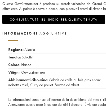
Questo Gewürztraminer è prodotto sul terroir vulcanico del Grand Cru
affumicate. Al palato è soave e denso, con piacevoli aromi di citronella
CONSULTA TUTTI GLI INDICI PER QUESTA TENUTA
INFORMAZIONI
AGGIUNTIVE
Regione:
Alsazia
Tenuta:
Schoffit
Colore:
bianco
Vitigni:
Gewurztraminer
Abbinamenti cibo-vino:
Salade de caille au foie gras et aux
noisettes miell
,
Curry de poulet
,
Fourme dAmbert
Le informazioni contenute all'interno della descrizione del vino si r
Attenzione: questo testo è tutelato dai diritti d'autore. È vietato co