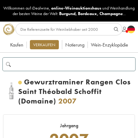
Willkommen auf iDealwine,
online-Weinauktionshaus
und
Weinhandlung
der besten Weine der Welt:
Burgund
,
Bordeaux
,
Champagne
...
Kaufen
Notierung
Wein-Enzyklopädie
VERKAUFEN
Gewurztraminer Rangen Clos
Saint Théobald Schoffit
(Domaine)
2007
Jahrgang