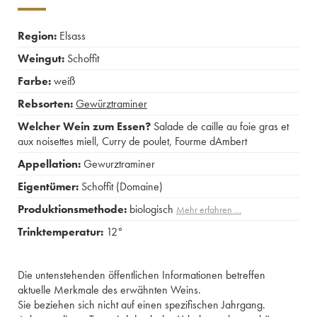
Region:
Elsass
Weingut:
Schoffit
Farbe:
weiß
Rebsorten:
Gewürztraminer
Welcher Wein zum Essen?
Salade de caille au foie gras et
aux noisettes miell
,
Curry de poulet
,
Fourme dAmbert
Appellation:
Gewurztraminer
Eigentümer:
Schoffit (Domaine)
Produktionsmethode:
biologisch
Mehr erfahren …
Trinktemperatur:
12°
Die untenstehenden öffentlichen Informationen betreffen
aktuelle Merkmale des erwähnten Weins.
Sie beziehen sich nicht auf einen spezifischen Jahrgang.