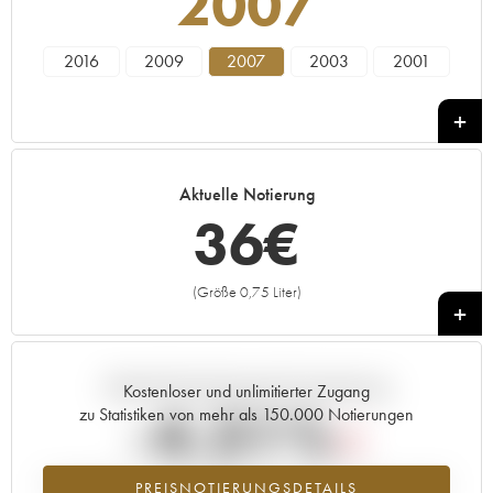
2007
2016
2009
2007
2003
2001
Aktuelle Notierung
36
€
(Größe 0,75 Liter)
+
Aktuelle Entwicklung der Preisnotierung
Kostenloser und unlimitierter Zugang
-4.31%
zu Statistiken von mehr als 150.000 Notierungen
Preisabfall des Jahrgangs 2007 im Jahr 2026 im Vergleich zum Jahr
PREISNOTIERUNGSDETAILS