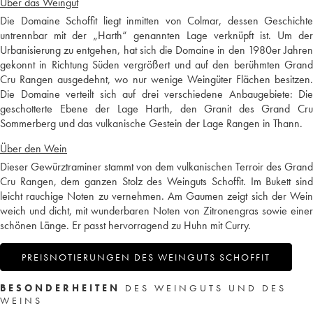
Über das Weingut
Die Domaine Schoffit liegt inmitten von Colmar, dessen Geschichte
untrennbar mit der „Harth“ genannten Lage verknüpft ist. Um der
Urbanisierung zu entgehen, hat sich die Domaine in den 1980er Jahren
gekonnt in Richtung Süden vergrößert und auf den berühmten Grand
Cru Rangen ausgedehnt, wo nur wenige Weingüter Flächen besitzen.
Die Domaine verteilt sich auf drei verschiedene Anbaugebiete: Die
geschotterte Ebene der Lage Harth, den Granit des Grand Cru
Sommerberg und das vulkanische Gestein der Lage Rangen in Thann.
Über den Wein
Dieser Gewürztraminer stammt von dem vulkanischen Terroir des Grand
Cru Rangen, dem ganzen Stolz des Weinguts Schoffit. Im Bukett sind
leicht rauchige Noten zu vernehmen. Am Gaumen zeigt sich der Wein
weich und dicht, mit wunderbaren Noten von Zitronengras sowie einer
schönen Länge. Er passt hervorragend zu Huhn mit Curry.
PREISNOTIERUNGEN DES WEINGUTS SCHOFFIT
BESONDERHEITEN
DES WEINGUTS UND DES
WEINS