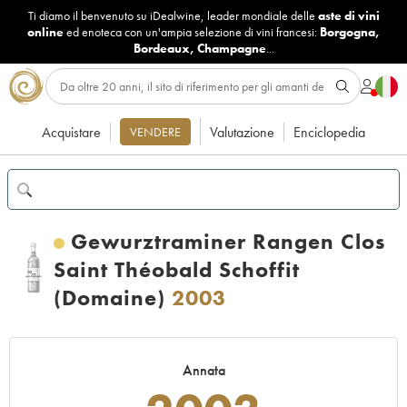
Ti diamo il benvenuto su iDealwine, leader mondiale delle
aste di vini
online
ed enoteca con un'ampia selezione di vini francesi:
Borgogna
,
Bordeaux
,
Champagne
...
Acquistare
Valutazione
Enciclopedia
VENDERE
Gewurztraminer Rangen Clos
Saint Théobald Schoffit
(Domaine)
2003
Annata