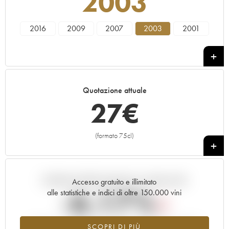
2003
2016
2009
2007
2003
2001
Quotazione attuale
27
€
(formato 75cl)
+
Andamento della quotazione in tempo reale
Accesso gratuito e illimitato
-6.17%
alle statistiche e indici di oltre 150.000 vini
Tendenza al ribasso per il valore dell'annata 2003 nel 2026
SCOPRI DI PIÙ