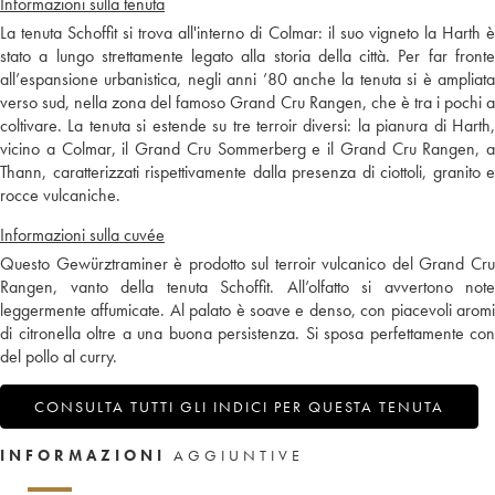
Informazioni sulla tenuta
La tenuta Schoffit si trova all'interno di Colmar: il suo vigneto la Harth è
stato a lungo strettamente legato alla storia della città. Per far fronte
all’espansione urbanistica, negli anni ’80 anche la tenuta si è ampliata
verso sud, nella zona del famoso Grand Cru Rangen, che è tra i pochi a
coltivare. La tenuta si estende su tre terroir diversi: la pianura di Harth,
vicino a Colmar, il Grand Cru Sommerberg e il Grand Cru Rangen, a
Thann, caratterizzati rispettivamente dalla presenza di ciottoli, granito e
rocce vulcaniche.
Informazioni sulla cuvée
Questo Gewürztraminer è prodotto sul terroir vulcanico del Grand Cru
Rangen, vanto della tenuta Schoffit. All’olfatto si avvertono note
leggermente affumicate. Al palato è soave e denso, con piacevoli aromi
di citronella oltre a una buona persistenza. Si sposa perfettamente con
del pollo al curry.
CONSULTA TUTTI GLI INDICI PER QUESTA TENUTA
INFORMAZIONI
AGGIUNTIVE