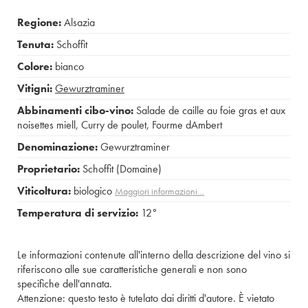
Regione:
Alsazia
Tenuta:
Schoffit
Colore:
bianco
Vitigni:
Gewurztraminer
Abbinamenti cibo-vino:
Salade de caille au foie gras et aux
noisettes miell
,
Curry de poulet
,
Fourme dAmbert
Denominazione:
Gewurztraminer
Proprietario:
Schoffit (Domaine)
Viticoltura:
biologico
Maggiori informazioni…
Temperatura di servizio:
12°
Le informazioni contenute all'interno della descrizione del vino si
riferiscono alle sue caratteristiche generali e non sono
specifiche dell'annata.
Attenzione: questo testo è tutelato dai diritti d'autore. È vietato