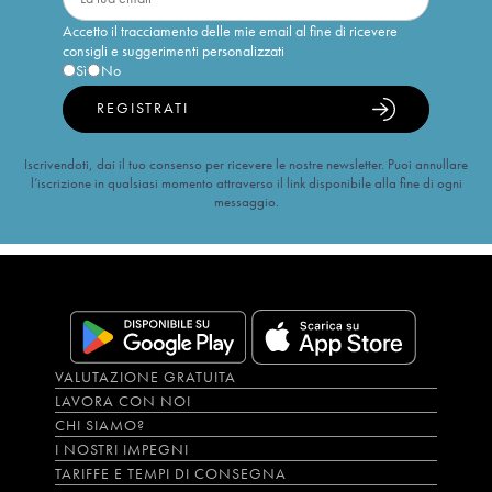
Accetto il tracciamento delle mie email al fine di ricevere
consigli e suggerimenti personalizzati
Sì
No
REGISTRATI
Iscrivendoti, dai il tuo consenso per ricevere le nostre newsletter. Puoi annullare
l’iscrizione in qualsiasi momento attraverso il link disponibile alla fine di ogni
messaggio.
VALUTAZIONE GRATUITA
LAVORA CON NOI
CHI SIAMO?
I NOSTRI IMPEGNI
TARIFFE E TEMPI DI CONSEGNA