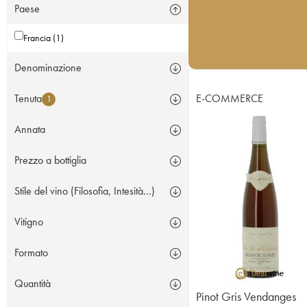
Paese
Francia (1)
Denominazione
Tenuta
E-COMMERCE
1
Annata
Prezzo a bottiglia
Stile del vino (Filosofia, Intesità...)
Vitigno
Formato
Quantità
Pinot Gris Vendanges