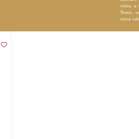
Cru Somme
vicino a
rispettiva
Thann, ca
rocce vul