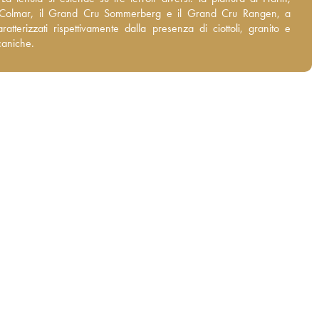
rberg e il Grand Cru Rangen, a Thann, caratterizzati
 Colmar, il Grand Cru Sommerberg e il Grand Cru Rangen, a
mente dalla presenza di ciottoli, granito e rocce vulcaniche.
ratterizzati rispettivamente dalla presenza di ciottoli, granito e
caniche.