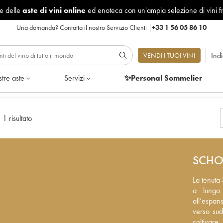
le delle
aste di vini online
ed enoteca con un'ampia selezione di vini f
Una domanda?
Contatta il nostro Servizio Clienti
|
+33 1 56 05 86 10
Ind
VENDI I TUOI VINI
tre aste
Servizi
✨Personal Sommelier
|
1 risultato
SCHO
La tenuta 
La tenuta 
lungo stre
a lungo 
urbanistic
all’espan
del famos
verso sud
estende su
coltivare