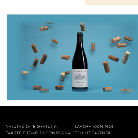
Théobald Schoffit (D
Gewurztraminer Range
(Domaine)
2001
Pinot Gris (Tokay) G
Schoffit (Domaine)
1
VALUTAZIONE GRATUITA
LAVORA CON NOI
TARIFFE E TEMPI DI CONSEGNA
TENUTE PARTNER