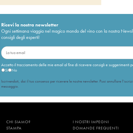
omaine)
2001
n Clos Saint Théobald Schoffit
63
€
rand Cru Rangen Clos Saint Théobald
23
€
Ricevi la nostra newsletter
997
Ogni settimana viaggia nel magico mondo del vino con la nostra Newslette
consigli degli esperti!
Accetto il tracciamento delle mie email al fine di ricevere consigli e suggerimenti p
Sì
No
Iscrivendoti, dai il tuo consenso per ricevere le nostre newsletter. Puoi annullare l’iscriz
messaggio.
CHI SIAMO?
I NOSTRI IMPEGNI
STAMPA
DOMANDE FREQUENTI