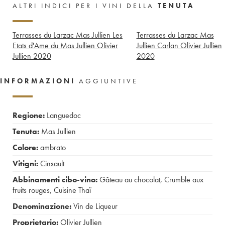
ALTRI INDICI PER I VINI DELLA
TENUTA
Terrasses du Larzac Mas Jullien Les
Terrasses du Larzac Mas
Etats d'Ame du Mas Jullien Olivier
Jullien Carlan Olivier Jullien
Jullien
2020
2020
INFORMAZIONI
AGGIUNTIVE
Regione:
Languedoc
Tenuta:
Mas Jullien
Colore:
ambrato
Vitigni:
Cinsault
Abbinamenti cibo-vino:
Gâteau au chocolat
,
Crumble aux
fruits rouges
,
Cuisine Thaï
Denominazione:
Vin de Liqueur
Proprietario:
Olivier Jullien