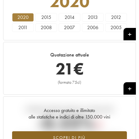
2020
2020
2015
2014
2013
2012
2011
2008
2007
2006
2005
2000
1997
1995
Quotazione attuale
21
€
(formato 75cl)
+
Andamento della quotazione in tempo reale
Accesso gratuito e illimitato
-0.23%
alle statistiche e indici di oltre 150.000 vini
Tendenza al ribasso per il valore dell'annata 2020 nel 2026
SCOPRI DI PIÙ