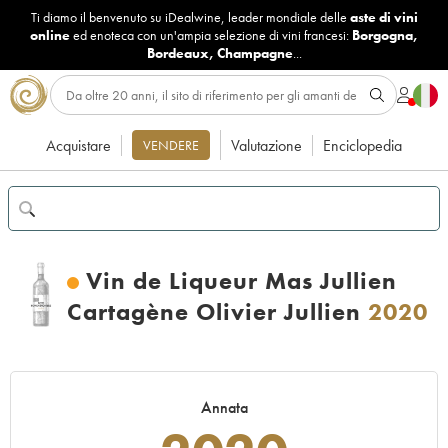
Ti diamo il benvenuto su iDealwine, leader mondiale delle
aste di vini
online
ed enoteca con un'ampia selezione di vini francesi:
Borgogna
,
Bordeaux
,
Champagne
...
Acquistare
Valutazione
Enciclopedia
VENDERE
Vin de Liqueur Mas Jullien
Cartagène Olivier Jullien
2020
Annata