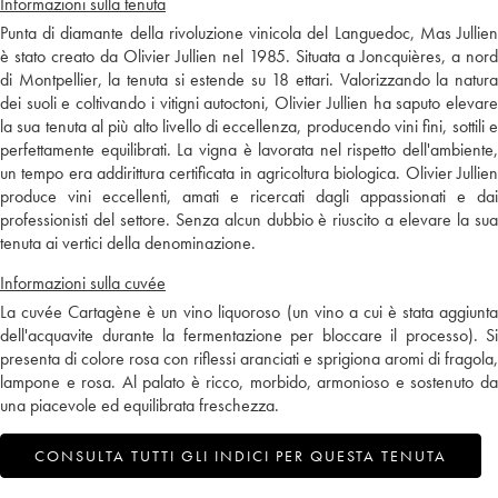
Informazioni sulla tenuta
Punta di diamante della rivoluzione vinicola del Languedoc, Mas Jullien
è stato creato da Olivier Jullien nel 1985. Situata a Joncquières, a nord
di Montpellier, la tenuta si estende su 18 ettari. Valorizzando la natura
dei suoli e coltivando i vitigni autoctoni, Olivier Jullien ha saputo elevare
la sua tenuta al più alto livello di eccellenza, producendo vini fini, sottili e
perfettamente equilibrati. La vigna è lavorata nel rispetto dell'ambiente,
un tempo era addirittura certificata in agricoltura biologica. Olivier Jullien
produce vini eccellenti, amati e ricercati dagli appassionati e dai
professionisti del settore. Senza alcun dubbio è riuscito a elevare la sua
tenuta ai vertici della denominazione.
Informazioni sulla cuvée
La cuvée Cartagène è un vino liquoroso (un vino a cui è stata aggiunta
dell'acquavite durante la fermentazione per bloccare il processo). Si
presenta di colore rosa con riflessi aranciati e sprigiona aromi di fragola,
lampone e rosa. Al palato è ricco, morbido, armonioso e sostenuto da
una piacevole ed equilibrata freschezza.
CONSULTA TUTTI GLI INDICI PER QUESTA TENUTA